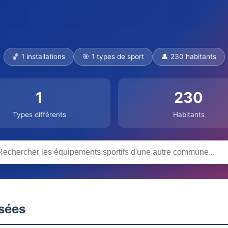
🏀 1 installations
🎯 1 types de sport
👤 230 habitants
1
230
Types différents
Habitants
nsées