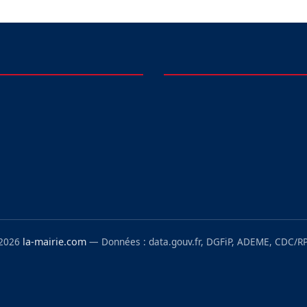
 2026
la-mairie.com
— Données : data.gouv.fr, DGFiP, ADEME, CDC/RP