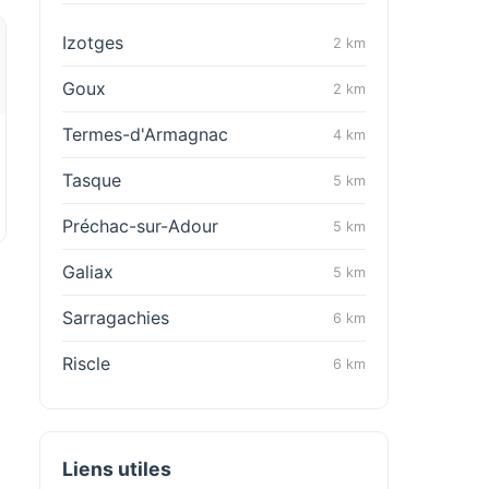
Izotges
2 km
Goux
2 km
Termes-d'Armagnac
4 km
Tasque
5 km
Préchac-sur-Adour
5 km
Galiax
5 km
Sarragachies
6 km
Riscle
6 km
Liens utiles