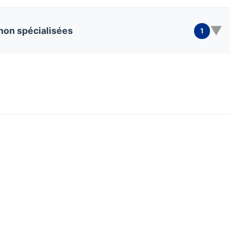
▼
 non spécialisées
1