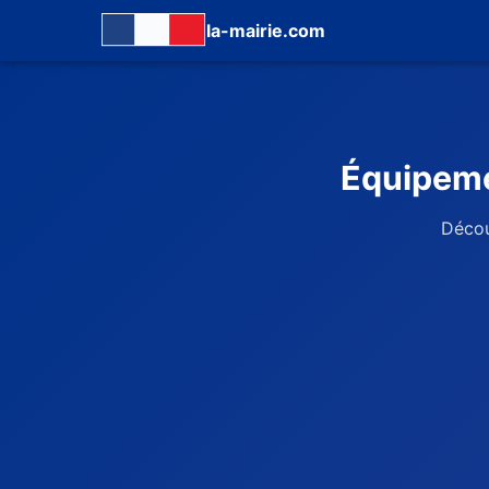
la-mairie.com
Équipeme
Décou