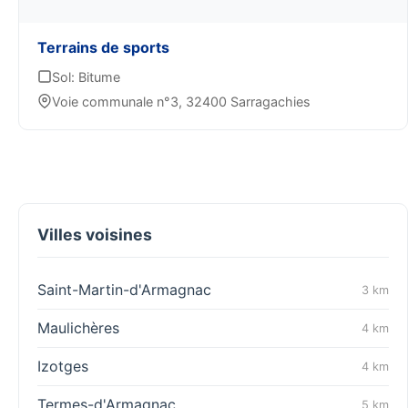
Terrains de sports
Sol: Bitume
Voie communale n°3, 32400 Sarragachies
Villes voisines
Saint-Martin-d'Armagnac
3 km
Maulichères
4 km
Izotges
4 km
Termes-d'Armagnac
5 km