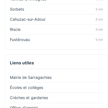
Sorbets
5 km
Cahuzac-sur-Adour
6 km
Riscle
6 km
Fustérouau
6 km
Liens utiles
Mairie de Sarragachies
Écoles et collèges
Crèches et garderies
Offres d'emploi