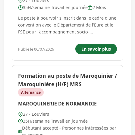
27 - Louviers
35H/semaine Travail en journée
2 Mois
Le poste à pourvoir s'inscrit dans le cadre d'une
convention avec le Département de l'Eure et le
FSE pour l'accompagnement socio-
professionnel des personnes bénéficiaires du
RSA sur le territoire de Louviers et Val de Reuil.
En savoir plus
Publie le 06/07/2026
Vous aurez pour mission l'accompagnement
d'un portefeuille de 60 BRSA ...
Formation au poste de Maroquinier /
Maroquinière (H/F) MRS
Alternance
MAROQUINERIE DE NORMANDIE
27 - Louviers
35H/semaine Travail en journée
Débutant accepté - Personnes intéressées par
ce secteur