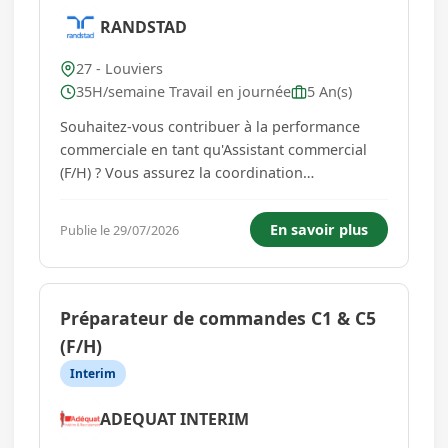
RANDSTAD
27 - Louviers
35H/semaine Travail en journée
5 An(s)
Souhaitez-vous contribuer à la performance
commerciale en tant qu'Assistant commercial
(F/H) ? Vous assurez la coordination
administrative et commerciale des ventes de
véhicules, tout en garantissant un accueil de
En savoir plus
Publie le 29/07/2026
qualité et un suivi rigoureux des dossiers -
Vous accueillez, renseignez et orient...
Préparateur de commandes C1 & C5
(F/H)
Interim
ADEQUAT INTERIM