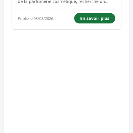
de la parfumerie cosmétique, recherche un
Agent de conditionnement. - Conditionner les
produits cosmétiques et parfums selon les
En savoir plus
Publie le 03/08/2026
normes en vigueur - Contrôler la conformité
des produits - Assurer la tr...