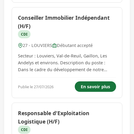
Conditionnement (H/F) avec une perspective
d'évolution...
Conseiller Immobilier Indépendant
(H/F)
CDI
27 - LOUVIERS
Débutant accepté
Secteur : Louviers, Val-de-Reuil, Gaillon, Les
Andelys et environs. Description du poste :
Dans le cadre du développement de notre
équipe, nous recherchons des personnes
souhaitant créer leur activité de conseiller
En savoir plus
Publie le 27/07/2026
immobilier indépendant. Missions principales :
- Prospection et développeme...
Responsable d'Exploitation
Logistique (H/F)
CDI