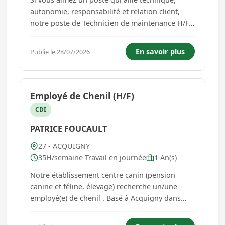
autonomie, responsabilité et relation client,
notre poste de Technicien de maintenance H/F
est fait pour vous. Dans le respect des règles de
sécurité, vos missions en itinérance seront : *
En savoir plus
Publie le 28/07/2026
Assurer les visites de maintenance préventive et
la mise ...
Employé de Chenil (H/F)
CDI
PATRICE FOUCAULT
27 - ACQUIGNY
35H/semaine Travail en journée
1 An(s)
Notre établissement centre canin (pension
canine et féline, élevage) recherche un/une
employé(e) de chenil . Basé à Acquigny dans
l'Eure , vos activités seront diversifiées et
tournées vers le respect de nos pensionnaires .