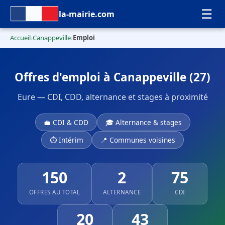
☰
la-mairie.com
Accueil
Canappeville
Emploi
›
›
Offres d'emploi à Canappeville (27)
Eure — CDI, CDD, alternance et stages à proximité
💼 CDI & CDD
🎓 Alternance & stages
⏱ Intérim
📍 Communes voisines
150
2
75
OFFRES AU TOTAL
ALTERNANCE
CDI
20
43