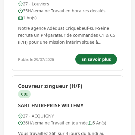
27 - Louviers
35H/semaine Travail en horaires décalés
1 An(s)
Notre agence Adéquat Criquebeuf-sur-Seine
recrute un Préparateur de commandes C1 & C5
(F/H) pour une mission intérim située à
Heudebouville pour un client spécialisé dans la
logistique en pharmaceutique et cosmétique.
En savoir plus
Publie le 29/07/2026
Vos futures missions : - Préparation de
commande - Contrôle visuel sur...
Couvreur zingueur (H/F)
CDI
SARL ENTREPRISE WILLEMY
27 - ACQUIGNY
36H/semaine Travail en journée
5 An(s)
Vous travaillez 36h sur 4 jours du lundi au