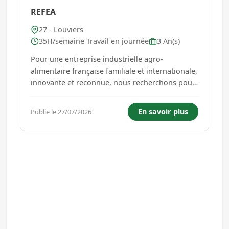
REFEA
27 - Louviers
35H/semaine Travail en journée
3 An(s)
Pour une entreprise industrielle agro-
alimentaire française familiale et internationale,
innovante et reconnue, nous recherchons pour
accompagner sa croissance un RESPONSABLE
D'EXPLOITATION LOGISTIQUE (F/H). Rattaché au
En savoir plus
Publie le 27/07/2026
Directeur d'Entrepôt, membre du CODIR, vous
êtes chargé d'organiser et d'a...