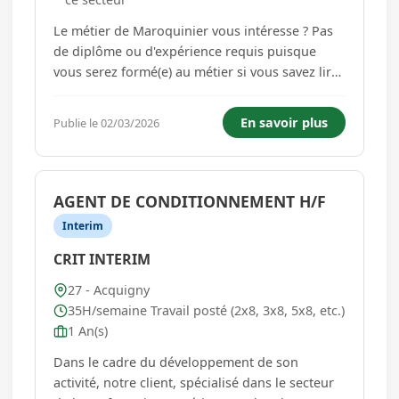
Le métier de Maroquinier vous intéresse ? Pas
de diplôme ou d'expérience requis puisque
vous serez formé(e) au métier si vous savez lire
écrire et maitrisez les calculs. Vous êtes
intéressé(e) ? Toutes les candidatures doivent
En savoir plus
Publie le 02/03/2026
comporter un CV et une lettre de motivation et
être transm...
AGENT DE CONDITIONNEMENT H/F
Interim
CRIT INTERIM
27 - Acquigny
35H/semaine Travail posté (2x8, 3x8, 5x8, etc.)
1 An(s)
Dans le cadre du développement de son
activité, notre client, spécialisé dans le secteur