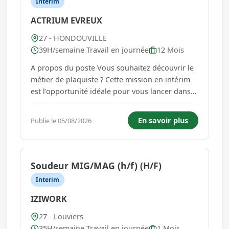
Interim
ACTRIUM EVREUX
27 - HONDOUVILLE
39H/semaine Travail en journée
12 Mois
A propos du poste Vous souhaitez découvrir le
métier de plaquiste ? Cette mission en intérim
est l'opportunité idéale pour vous lancer dans
le secteur du BTP et apprendre aux côtés de
professionnels expérimentés. Votre mission :
En savoir plus
Publie le 05/08/2026
En tant qu'Aide Plaquiste, vous travaillerez en
binôme avec...
Soudeur MIG/MAG (h/f) (H/F)
Interim
IZIWORK
27 - Louviers
35H/semaine Travail en journée
1 Mois