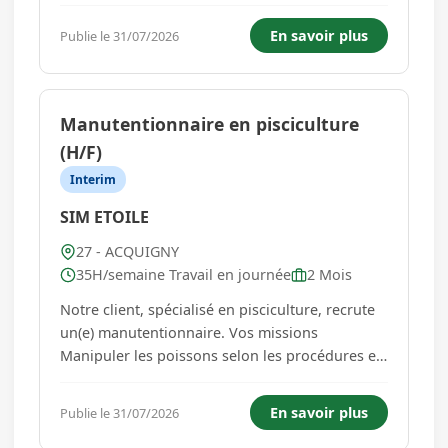
métallurgie. En tant que Peintre Industriel, vos
missions sont les suivantes : - Préparer les
En savoir plus
Publie le 31/07/2026
surfaces à traiter (nettoyage, dégraissage,
ponçage, etc.). ...
Manutentionnaire en pisciculture
(H/F)
Interim
SIM ETOILE
27 - ACQUIGNY
35H/semaine Travail en journée
2 Mois
Notre client, spécialisé en pisciculture, recrute
un(e) manutentionnaire. Vos missions
Manipuler les poissons selon les procédures en
vigueur. Réaliser les opérations de
manutention. Participer au conditionnement et
En savoir plus
Publie le 31/07/2026
à l'approvisionnement des postes. Respecter les
règles d'hygiène, de sécur...