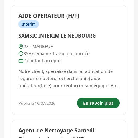
AIDE OPERATEUR (H/F)
Interim
SAMSIC INTERIM LE NEUBOURG
27 - MARBEUF
35H/semaine Travail en journée
Débutant accepté
Notre client, spécialisé dans la fabrication de
regards en béton, recherche un(e) aide
opérateur(trice) pour renforcer son équipe. Vos
missions Alimenter la machine en béton.
Récupérer les regards en béton en fin de
En savoir plus
Publie le 16/07/2026
production. Organiser et gérer l'espace de
stockage. Utiliser les équipem...
Agent de Nettoyage Samedi