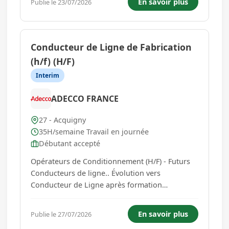
En savoir plus
Publie le 23/07/2026
- nettoyage du chenil -organisation des
promenades -en charge de ...
Conducteur de Ligne de Fabrication
(h/f) (H/F)
Interim
ADECCO FRANCE
27 - Acquigny
35H/semaine Travail en journée
Débutant accepté
Opérateurs de Conditionnement (H/F) - Futurs
Conducteurs de ligne.. Évolution vers
Conducteur de Ligne après formation
qualifiante Afin d'accompagner le
développement de notre activité industrielle,
En savoir plus
Publie le 27/07/2026
nous recrutons plusieurs Opérateurs de