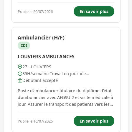
produits frais en donnant vie à une mascotte.
La personne sera en charge de porter un
En savoir plus
Publie le 20/07/2026
costume (visage caché) pour : * Créer de la
visibilité au sein au magas...
Ambulancier (H/F)
CDI
LOUVIERS AMBULANCES
27 - LOUVIERS
35H/semaine Travail en journée...
Débutant accepté
Poste d'ambulancier titulaire du diplôme d'état
d'ambulancier avec AFGSU 2 et visite médicale à
jour. Assurer le transport des patients vers les
établissements de soins ou leur domicile.
Évaluer l'état général du patient et adapter la
En savoir plus
Publie le 16/07/2026
prise en charge si nécessaire. Réaliser les
gestes de ...