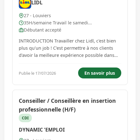
LIDL
27 - Louviers
35H/semaine Travail le samedi...
Débutant accepté
INTRODUCTION Travailler chez Lidl, c'est bien
plus qu'un job ! C'est permettre à nos clients
d'avoir la meilleure expérience possible dans
nos supermarchés ! En rejoignant notre équipe,
tu intègres une entreprise en pleine croissance
En savoir plus
Publie le 17/07/2026
où tu peux mettre à profit ta polyvalence et ta
réacti...
Conseiller / Conseillère en insertion
professionnelle (H/F)
CDI
DYNAMIC 'EMPLOI