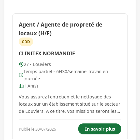
Agent / Agente de propreté de
locaux (H/F)
CDD
CLINITEX NORMANDIE
27 - Louviers
Temps partiel - 6H30/semaine Travail en
journée
1 An(s)
Vous assurez l'entretien et le nettoyage des
locaux sur un établissement situé sur le secteur
de Louviers. A ce titre, vos missions seront les
suivantes : * Effectuer le nettoyage des sols à
l'aide d'un balai, d'un aspirateur et d'autres
En savoir plus
Publie le 30/07/2026
outils convenables, * Le nettoyage des surfaces
type bure...