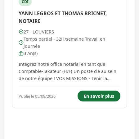
CDI
YANN LEGROS ET THOMAS BRICNET,
NOTAIRE
27 - LOUVIERS
Temps partiel - 32H/semaine Travail en
journée
3 An(s)
Intégrez notre office notarial en tant que
Comptable-Taxateur (H/F) Un poste clé au sein
de notre équipe ! VOS MISSIONS - Tenir la
comptabilité générale de l'office et comptabilité
clients - Préparer les documents de synthèse
En savoir plus
Publie le 05/08/2026
avec l'expert-comptable (bilan et le compte de
résultat) - ...