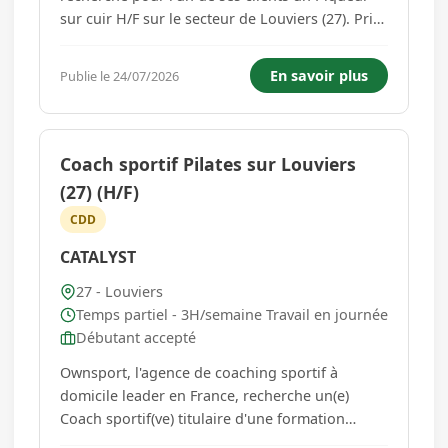
sur cuir H/F sur le secteur de Louviers (27). Prise
de poste dès que possible Mission principale
du poste : * Assembler les différentes pièces de
En savoir plus
Publie le 24/07/2026
cuir en suivant les instructions techniques. *
Utiliser d...
Coach sportif Pilates sur Louviers
(27) (H/F)
CDD
CATALYST
27 - Louviers
Temps partiel - 3H/semaine Travail en journée
Débutant accepté
Ownsport, l'agence de coaching sportif à
domicile leader en France, recherche un(e)
Coach sportif(ve) titulaire d'une formation
Matwork ou équivalent pour des cours de