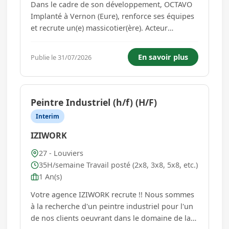
Dans le cadre de son développement, OCTAVO
Implanté à Vernon (Eure), renforce ses équipes
et recrute un(e) massicotier(ère). Acteur
reconnu dans le secteur de l'impression et du
façonnage, OCTAVO se distingue par son
En savoir plus
Publie le 31/07/2026
exigence qualité, sa capacité d'innovation et
son engagement auprès de l'e...
Peintre Industriel (h/f) (H/F)
Interim
IZIWORK
27 - Louviers
35H/semaine Travail posté (2x8, 3x8, 5x8, etc.)
1 An(s)
Votre agence IZIWORK recrute !! Nous sommes
à la recherche d'un peintre industriel pour l'un
de nos clients oeuvrant dans le domaine de la