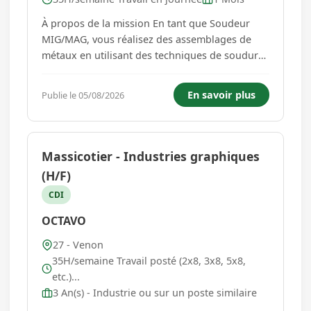
À propos de la mission En tant que Soudeur
MIG/MAG, vous réalisez des assemblages de
métaux en utilisant des techniques de soudure
semi-automatique: - Préparer les pièces à
souder, incluant dégraissage et décapage. -
En savoir plus
Publie le 05/08/2026
Choisir et régler les paramètres de soudage en
fonction des plans techn...
Massicotier - Industries graphiques
(H/F)
CDI
OCTAVO
27 - Venon
35H/semaine Travail posté (2x8, 3x8, 5x8,
etc.)...
3 An(s) - Industrie ou sur un poste similaire