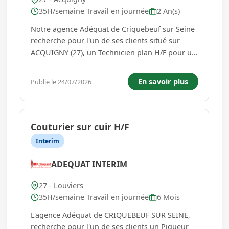
35H/semaine Travail en journée
2 An(s)
Notre agence Adéquat de Criquebeuf sur Seine
recherche pour l'un de ses clients situé sur
ACQUIGNY (27), un Technicien plan H/F pour un
démarrage dès que possible. Vos missions : *
Réception des commandes de matériel *
En savoir plus
Publie le 24/07/2026
vérification de la conformité * Envoie des pièces
pour fabrication ...
Couturier sur cuir H/F
Interim
ADEQUAT INTERIM
27 - Louviers
35H/semaine Travail en journée
6 Mois
L'agence Adéquat de CRIQUEBEUF SUR SEINE,
recherche pour l'un de ses clients un Piqueur