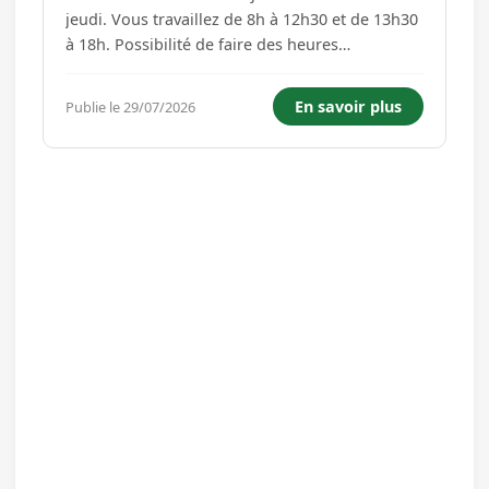
jeudi. Vous travaillez de 8h à 12h30 et de 13h30
à 18h. Possibilité de faire des heures
supplémentaires le vendredi. Vos missions : -
Vous travaillez principalement auprès de
En savoir plus
Publie le 29/07/2026
particuliers - Vous travaillez uniquement sur
chantier - Réalisation de t...