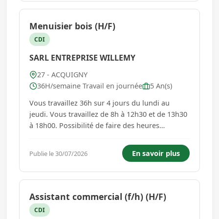
Menuisier bois (H/F)
CDI
SARL ENTREPRISE WILLEMY
27 - ACQUIGNY
36H/semaine Travail en journée
5 An(s)
Vous travaillez 36h sur 4 jours du lundi au
jeudi. Vous travaillez de 8h à 12h30 et de 13h30
à 18h00. Possibilité de faire des heures
supplémentaires le vendredi Vous encadrez des
jeunes en apprentissage. Vous serez en totale
En savoir plus
Publie le 30/07/2026
autonomie à la fabrication traditionnelle de
fenêtres, portes, port...
Assistant commercial (f/h) (H/F)
CDI