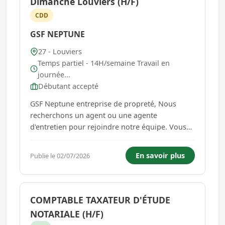
Dimanche Louviers (H/F)
CDD
GSF NEPTUNE
27 - Louviers
Temps partiel - 14H/semaine Travail en
journée...
Débutant accepté
GSF Neptune entreprise de propreté, Nous
recherchons un agent ou une agente
d'entretien pour rejoindre notre équipe. Vous
serez en charge de maintenir la propreté et
l'hygiène chez notre clients sur la ville de
En savoir plus
Publie le 02/07/2026
Louviers . Ce poste requiert une attention
particulière aux détails et un engagemen...
COMPTABLE TAXATEUR D'ÉTUDE
NOTARIALE (H/F)