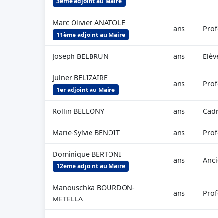
3ème adjoint au Maire
Marc Olivier ANATOLE
ans
Prof
11ème adjoint au Maire
Joseph BELBRUN
ans
Elèv
Julner BELIZAIRE
ans
Prof
1er adjoint au Maire
Rollin BELLONY
ans
Cadr
Marie-Sylvie BENOIT
ans
Prof
Dominique BERTONI
ans
Anci
12ème adjoint au Maire
Manouschka BOURDON-
ans
Prof
METELLA