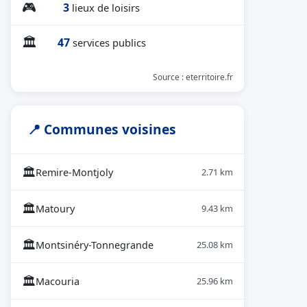
🎮
3
lieux de loisirs
🏛
47
services publics
Source : eterritoire.fr
📍 Communes voisines
🏛
Remire-Montjoly
2.71 km
🏛
Matoury
9.43 km
🏛
Montsinéry-Tonnegrande
25.08 km
🏛
Macouria
25.96 km