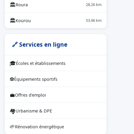
🏛
Roura
28.26 km
🏛
Kourou
53.96 km
🔗 Services en ligne
🎓
Écoles et établissements
⚽
Équipements sportifs
💼
Offres d'emploi
🏘
Urbanisme & DPE
🌱
Rénovation énergétique