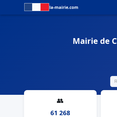
la-mairie.com
Mairie de C
👥
61 268