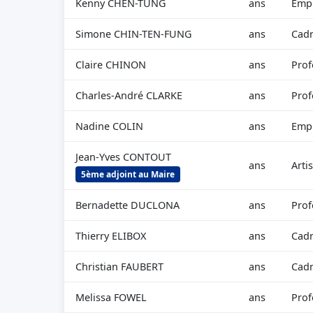
Kenny CHEN-TUNG
ans
Empl
Simone CHIN-TEN-FUNG
ans
Cadr
Claire CHINON
ans
Prof
Charles-André CLARKE
ans
Prof
Nadine COLIN
ans
Empl
Jean-Yves CONTOUT
ans
Arti
5ème adjoint au Maire
Bernadette DUCLONA
ans
Prof
Thierry ELIBOX
ans
Cadr
Christian FAUBERT
ans
Cadr
Melissa FOWEL
ans
Prof