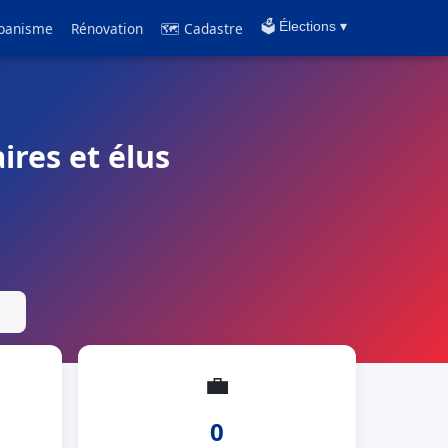
banisme
Rénovation
🗺 Cadastre
🗳️ Élections ▾
ires et élus
💼
0