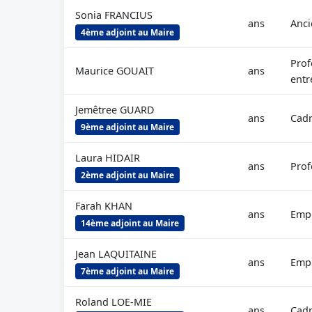
Sonia FRANCIUS
ans
Anci
4ème adjoint au Maire
Prof
Maurice GOUAIT
ans
entr
Jemêtree GUARD
ans
Cadr
9ème adjoint au Maire
Laura HIDAIR
ans
Prof
2ème adjoint au Maire
Farah KHAN
ans
Empl
14ème adjoint au Maire
Jean LAQUITAINE
ans
Empl
7ème adjoint au Maire
Roland LOE-MIE
ans
Cadr