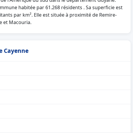
t de l'Amérique du sud dans le département Guyane.
une habitée par 61.268 résidents . Sa superficie est
tants par km². Elle est située à proximité de Remire-
e et Macouria.
de Cayenne