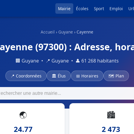
Mairie
Écoles
Sport
Emploi
Ur
Accueil
›
Guyane
› Cayenne
ayenne (97300) : Adresse, hora
🏢 Guyane • 📍 Guyane • 👤 61 268 habitants
📍 Coordonnées
🏛 Élus
📅 Horaires
🗺 Plan
🌏
🏙
24.77
2 473