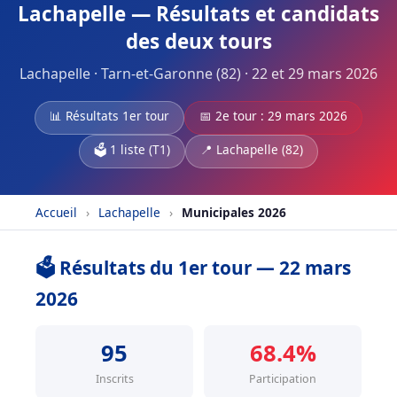
Lachapelle — Résultats et candidats
des deux tours
Lachapelle · Tarn-et-Garonne (82) · 22 et 29 mars 2026
📊 Résultats 1er tour
📅 2e tour : 29 mars 2026
🗳️ 1 liste (T1)
📍 Lachapelle (82)
Accueil
›
Lachapelle
›
Municipales 2026
🗳️ Résultats du 1er tour — 22 mars
2026
95
68.4%
Inscrits
Participation