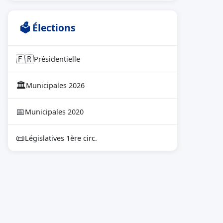
🗳 Élections
🇫🇷
Présidentielle
🏛
Municipales 2026
📅
Municipales 2020
📜
Législatives 1ère circ.