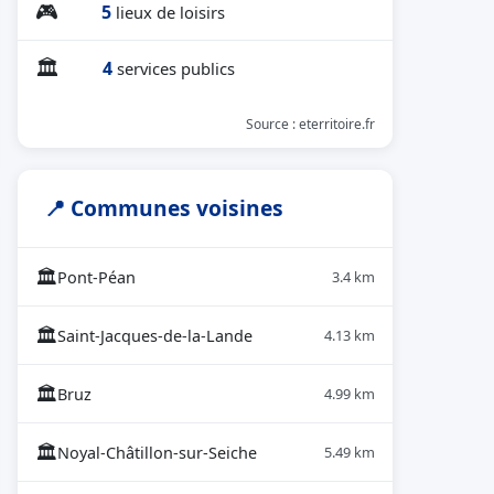
🎮
5
lieux de loisirs
🏛
4
services publics
Source : eterritoire.fr
📍 Communes voisines
🏛
Pont-Péan
3.4 km
🏛
Saint-Jacques-de-la-Lande
4.13 km
🏛
Bruz
4.99 km
🏛
Noyal-Châtillon-sur-Seiche
5.49 km