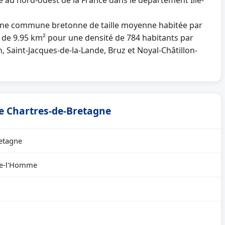
e au nord-ouest de la France dans le département Ille-
ne commune bretonne de taille moyenne habitée par
st de 9.95 km² pour une densité de 784 habitants par
n, Saint-Jacques-de-la-Lande, Bruz et Noyal-Châtillon-
de Chartres-de-Bretagne
retagne
de-l'Homme