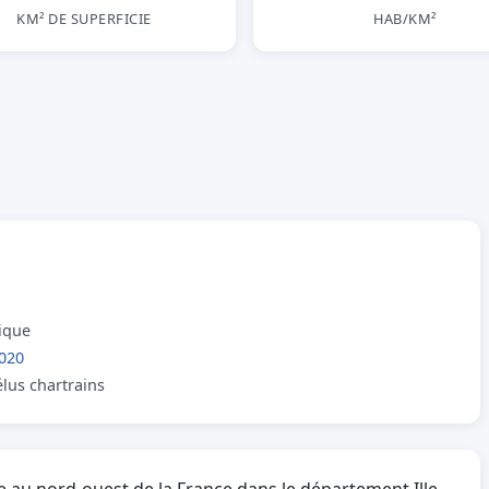
KM² DE SUPERFICIE
HAB/KM²
lique
020
élus chartrains