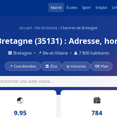
Mairie
Écoles
Sport
Emploi
Ur
Accueil
›
Ille-et-Vilaine
› Chartres-de-Bretagne
retagne (35131) : Adresse, hor
🏢 Bretagne • 📍 Ille-et-Vilaine • 👤 7 800 habitants
📍 Coordonnées
🏛 Élus
📅 Horaires
🗺 Plan
🌏
🏙
9.95
784