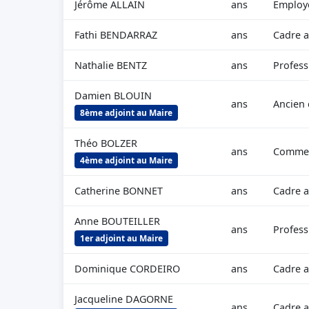
Jérôme ALLAIN
ans
Employé
Fathi BENDARRAZ
ans
Cadre a
Nathalie BENTZ
ans
Profess
Damien BLOUIN
ans
Ancien 
8ème adjoint au Maire
Théo BOLZER
ans
Commerç
4ème adjoint au Maire
Catherine BONNET
ans
Cadre a
Anne BOUTEILLER
ans
Profess
1er adjoint au Maire
Dominique CORDEIRO
ans
Cadre a
Jacqueline DAGORNE
ans
Cadre a