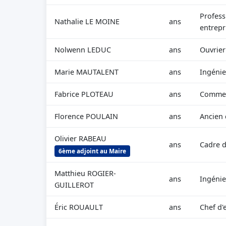
Profess
Nathalie LE MOINE
ans
entrepr
Nolwenn LEDUC
ans
Ouvrier
Marie MAUTALENT
ans
Ingénie
Fabrice PLOTEAU
ans
Commerç
Florence POULAIN
ans
Ancien 
Olivier RABEAU
ans
Cadre d
6ème adjoint au Maire
Matthieu ROGIER-
ans
Ingénie
GUILLEROT
Éric ROUAULT
ans
Chef d'