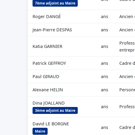
7ème adjoint au Maire
Roger DANGÉ
ans
Ancien
Jean-Pierre DESPAS
ans
Ancien
Profess
Katia GARNIER
ans
entrepr
Patrick GEFFROY
ans
Cadre d
Paul GIRAUD
ans
Ancien 
Alexane HELIN
ans
Personn
Dina JOALLAND
ans
Profess
3ème adjoint au Maire
David LE BORGNE
ans
Cadre d
Maire