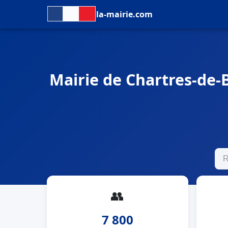
la-mairie.com
Mairie de Chartres-de-B
👥
7 800