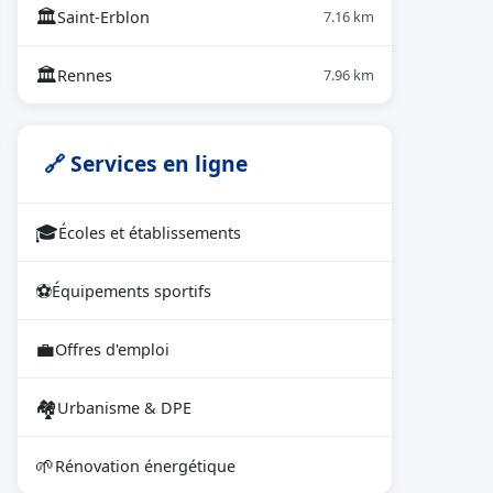
🏛
Saint-Erblon
7.16 km
🏛
Rennes
7.96 km
🔗 Services en ligne
🎓
Écoles et établissements
⚽
Équipements sportifs
💼
Offres d'emploi
🏘
Urbanisme & DPE
🌱
Rénovation énergétique