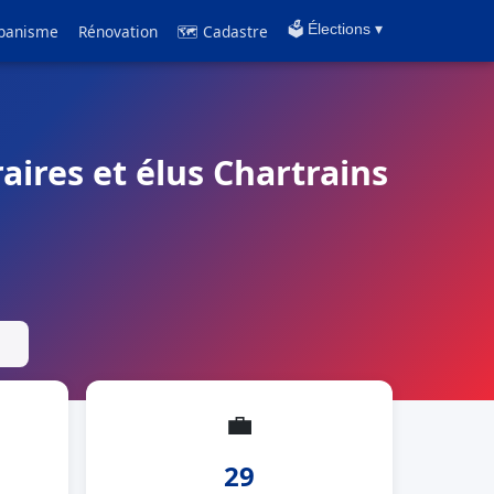
banisme
Rénovation
🗺 Cadastre
🗳️ Élections ▾
aires et élus Chartrains
💼
29