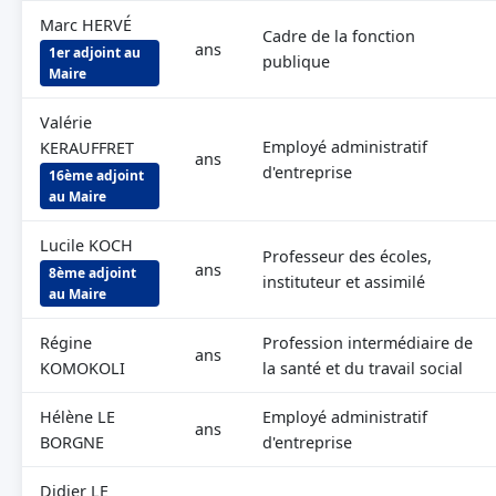
Marc HERVÉ
Cadre de la fonction
ans
1er adjoint au
publique
Maire
Valérie
Employé administratif
KERAUFFRET
ans
d'entreprise
16ème adjoint
au Maire
Lucile KOCH
Professeur des écoles,
ans
8ème adjoint
instituteur et assimilé
au Maire
Régine
Profession intermédiaire de
ans
KOMOKOLI
la santé et du travail social
Hélène LE
Employé administratif
ans
BORGNE
d'entreprise
Didier LE