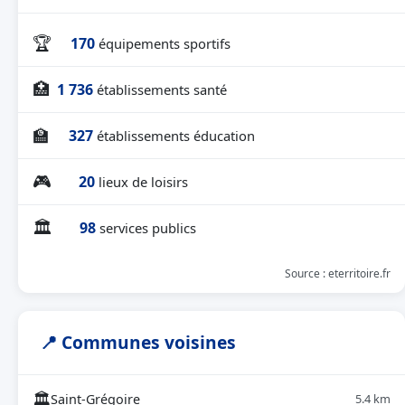
🏆
170
équipements sportifs
🏥
1 736
établissements santé
🏫
327
établissements éducation
🎮
20
lieux de loisirs
🏛
98
services publics
Source : eterritoire.fr
📍 Communes voisines
🏛
Saint-Grégoire
5.4 km