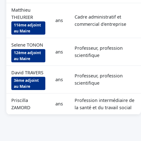
Matthieu
Cadre administratif et
THEURIER
ans
commercial d'entreprise
11ème adjoint
au Maire
Selene TONON
Professeur, profession
ans
12ème adjoint
scientifique
au Maire
David TRAVERS
Professeur, profession
ans
3ème adjoint
scientifique
au Maire
Priscilla
Profession intermédiaire de
ans
ZAMORD
la santé et du travail social