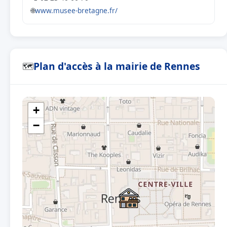
🌐
www.musee-bretagne.fr/
Plan d'accès à la mairie de Rennes
🗺
+
−