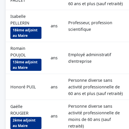
PAULET
60 ans et plus (sauf retraité)
Isabelle
Professeur, profession
PELLERIN
ans
scientifique
18ème adjoint
au Maire
Romain
Employé administratif
POUJOL
ans
d'entreprise
13ème adjoint
au Maire
Personne diverse sans
Honoré PUIL
ans
activité professionnelle de
60 ans et plus (sauf retraité)
Personne diverse sans
Gaëlle
activité professionnelle de
ROUGIER
ans
moins de 60 ans (sauf
2ème adjoint
au Maire
retraité)