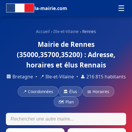
☰
la-mairie.com
Accueil
›
Ille-et-Vilaine
› Rennes
Mairie de Rennes
(35000,35700,35200) : Adresse,
horaires et élus Rennais
🏢 Bretagne • 📍 Ille-et-Vilaine • 👤 216 815 habitants
📍 Coordonnées
🏛 Élus
📅 Horaires
🗺 Plan