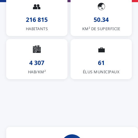
👥
🌏
216 815
50.34
HABITANTS
KM² DE SUPERFICIE
🏙
💼
4 307
61
HAB/KM²
ÉLUS MUNICIPAUX