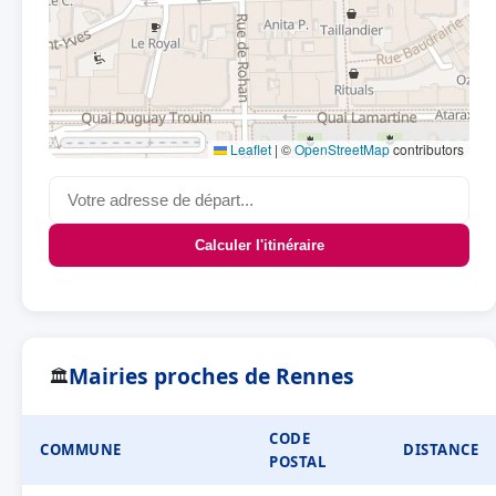
Leaflet
|
©
OpenStreetMap
contributors
Calculer l'itinéraire
Mairies proches de Rennes
🏛
CODE
COMMUNE
DISTANCE
POSTAL