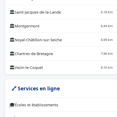
🏛
Saint-Jacques-de-la-Lande
6.18 km
🏛
Montgermont
6.44 km
🏛
Noyal-Châtillon-sur-Seiche
6.99 km
🏛
Chartres-de-Bretagne
7.96 km
🏛
Vezin-le-Coquet
8.16 km
🔗 Services en ligne
🎓
Écoles et établissements