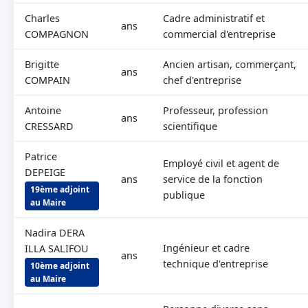
Charles
Cadre administratif et
ans
COMPAGNON
commercial d'entreprise
Brigitte
Ancien artisan, commerçant,
ans
COMPAIN
chef d'entreprise
Antoine
Professeur, profession
ans
CRESSARD
scientifique
Patrice
Employé civil et agent de
DEPEIGE
ans
service de la fonction
19ème adjoint
publique
au Maire
Nadira DERA
Ingénieur et cadre
ILLA SALIFOU
ans
technique d'entreprise
10ème adjoint
au Maire