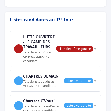
er
Listes candidates au 1
tour
LUTTE OUVRIERE
- LE CAMP DES
TRAVAILLEURS
▼
Liste d'extrême-gauche
Tête de liste : Vincent
CHEVROLLIER · 40
candidats
CHARTRES DEMAIN
▼
Liste divers droite
Tête de liste : Ladislas
VERGNE · 41 candidats
Chartres C'Vous !
▼
Liste divers droite
Tête de liste : Jean-Pierre
GORGES · 40 candidats