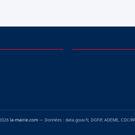
 2026
la-mairie.com
— Données : data.gouv.fr, DGFiP, ADEME, CDC/RP