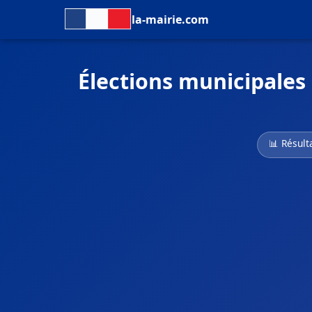
la-mairie.com
Élections municipales
📊 Résult