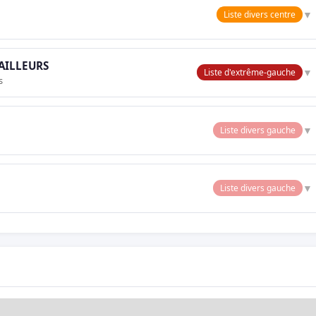
▼
Liste divers centre
VAILLEURS
▼
Liste d'extrême-gauche
s
▼
Liste divers gauche
▼
Liste divers gauche