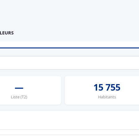
LLEURS
—
15 755
Liste (T2)
Habitants