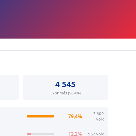
4 545
Exprimés (96.4%)
3 609
79,4%
voix
12,2%
552 voix