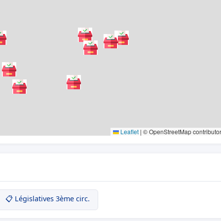
Leaflet
|
© OpenStreetMap contributo
📋 Législatives 3ème circ.