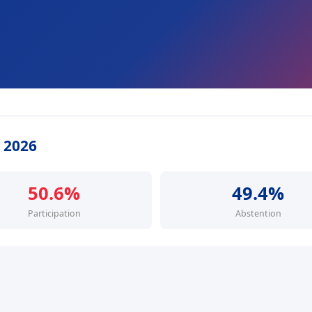
s 2026
50.6%
49.4%
Participation
Abstention