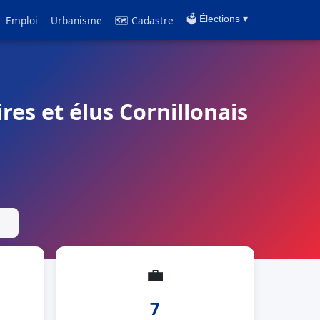
Emploi
Urbanisme
🗺 Cadastre
🗳️ Élections ▾
res et élus Cornillonais
💼
7