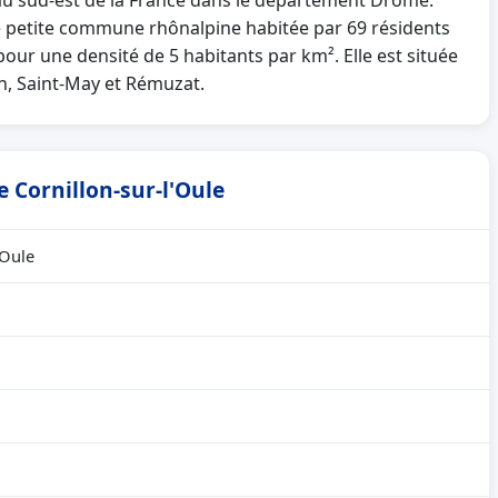
e au sud-est de la France dans le département Drôme.
e petite commune rhônalpine habitée par 69 résidents
pour une densité de 5 habitants par km². Elle est située
n, Saint-May et Rémuzat.
e Cornillon-sur-l'Oule
'Oule