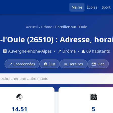
Mairie
Écoles
Sport
Accueil
›
Drôme
› Cornillon-sur-l'Oule
-l'Oule (26510) : Adresse, horai
🏢 Auvergne-Rhône-Alpes • 📍 Drôme • 👤 69 habitants
📍 Coordonnées
🏛 Élus
📅 Horaires
🗺 Plan
🌏
🏙
14.51
5