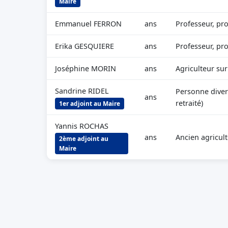
Maire
Emmanuel FERRON
ans
Professeur, pro
Erika GESQUIERE
ans
Professeur, pro
Joséphine MORIN
ans
Agriculteur su
Sandrine RIDEL
Personne diver
ans
retraité)
1er adjoint au Maire
Yannis ROCHAS
ans
Ancien agricult
2ème adjoint au
Maire