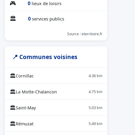
🎮
0
lieux de loisirs
🏛
0
services publics
Source : eterritoire.fr
📍 Communes voisines
🏛
Cornillac
4.36 km
🏛
La Motte-Chalancon
4.75 km
🏛
Saint-May
5.03 km
🏛
Rémuzat
5.49 km