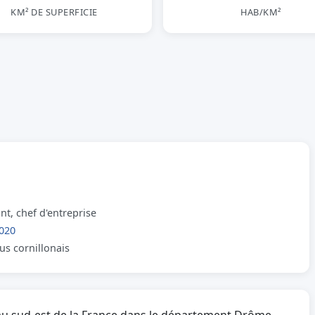
KM² DE SUPERFICIE
HAB/KM²
t, chef d'entreprise
020
lus cornillonais