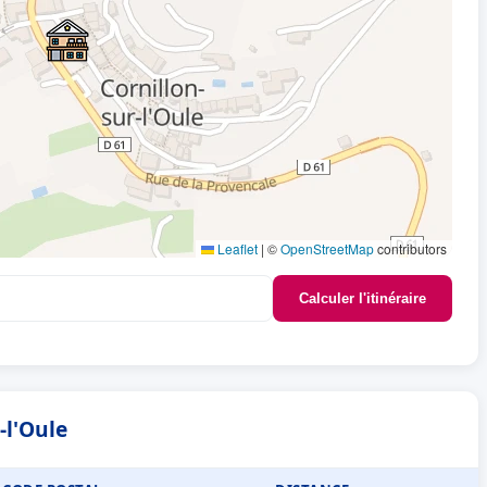
Leaflet
|
©
OpenStreetMap
contributors
Calculer l'itinéraire
-l'Oule