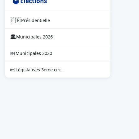
🗳 Élections
🇫🇷
Présidentielle
🏛
Municipales 2026
📅
Municipales 2020
📜
Législatives 3ème circ.