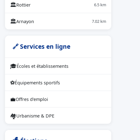
🏛
Rottier
6.5 km
🏛
Arnayon
7.02 km
🔗 Services en ligne
🎓
Écoles et établissements
⚽
Équipements sportifs
💼
Offres d'emploi
🏘
Urbanisme & DPE