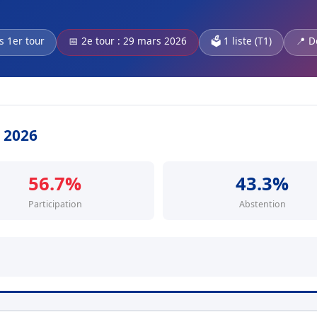
s 1er tour
📅 2e tour : 29 mars 2026
🗳️ 1 liste (T1)
📍 D
s 2026
56.7%
43.3%
Participation
Abstention