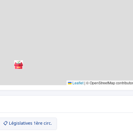
Leaflet
|
© OpenStreetMap contributo
📋 Législatives 1ère circ.