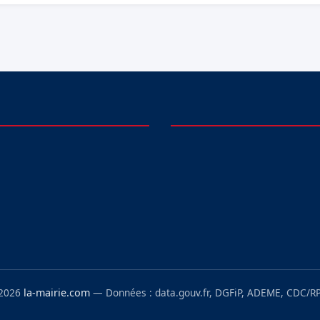
 2026
la-mairie.com
— Données : data.gouv.fr, DGFiP, ADEME, CDC/RP