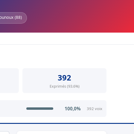
ounoux (88)
392
Exprimés (93.6%)
100,0%
392 voix