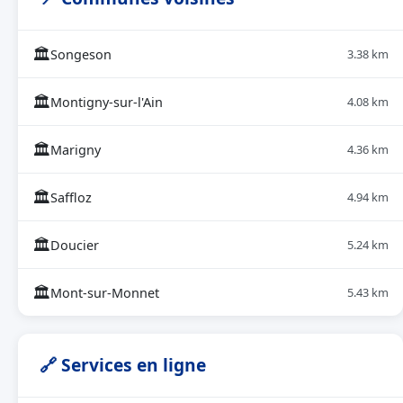
🏛
Songeson
3.38 km
🏛
Montigny-sur-l'Ain
4.08 km
🏛
Marigny
4.36 km
🏛
Saffloz
4.94 km
🏛
Doucier
5.24 km
🏛
Mont-sur-Monnet
5.43 km
🔗 Services en ligne