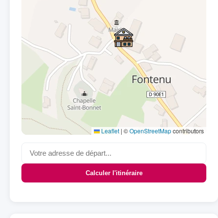
Leaflet
|
©
OpenStreetMap
contributors
Calculer l'itinéraire