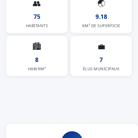
👥
🌏
75
9.18
HABITANTS
KM² DE SUPERFICIE
🏙
💼
8
7
HAB/KM²
ÉLUS MUNICIPAUX