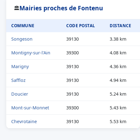
Mairies proches de Fontenu
🏛
COMMUNE
CODE POSTAL
DISTANCE
Songeson
39130
3.38 km
Montigny-sur-l'Ain
39300
4.08 km
Marigny
39130
4.36 km
Saffloz
39130
4.94 km
Doucier
39130
5.24 km
Mont-sur-Monnet
39300
5.43 km
Chevrotaine
39130
5.53 km