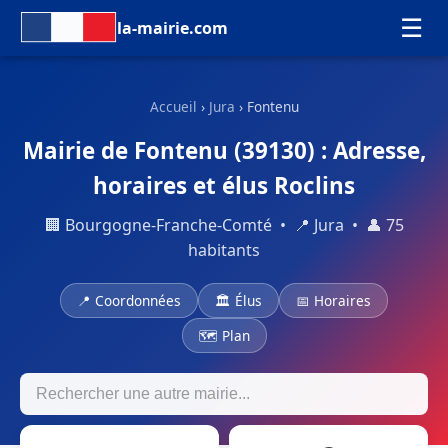
☰
la-mairie.com
Accueil
›
Jura
› Fontenu
Mairie de Fontenu (39130) : Adresse,
horaires et élus Roclins
🏢 Bourgogne-Franche-Comté • 📍 Jura • 👤 75
habitants
📍 Coordonnées
🏛 Élus
📅 Horaires
🗺 Plan