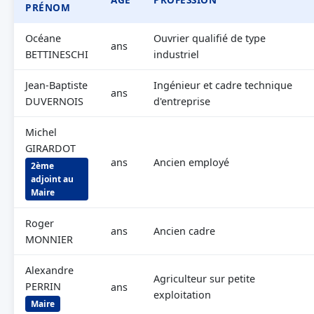
PRÉNOM
Océane
Ouvrier qualifié de type
ans
BETTINESCHI
industriel
Jean-Baptiste
Ingénieur et cadre technique
ans
DUVERNOIS
d'entreprise
Michel
GIRARDOT
ans
Ancien employé
2ème
adjoint au
Maire
Roger
ans
Ancien cadre
MONNIER
Alexandre
Agriculteur sur petite
PERRIN
ans
exploitation
Maire