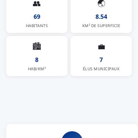
👥
🌏
69
8.54
HABITANTS
KM² DE SUPERFICIE
🏙
💼
8
7
HAB/KM²
ÉLUS MUNICIPAUX