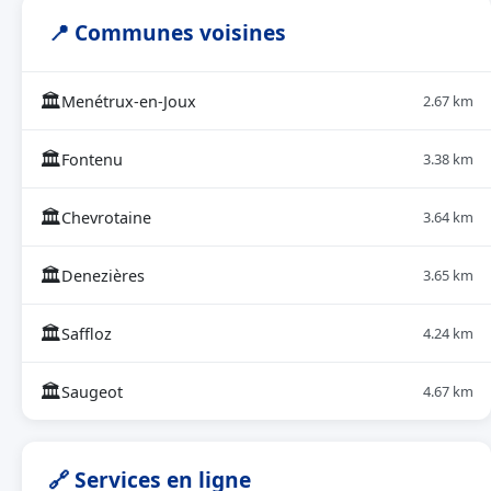
📍 Communes voisines
🏛
Menétrux-en-Joux
2.67 km
🏛
Fontenu
3.38 km
🏛
Chevrotaine
3.64 km
🏛
Denezières
3.65 km
🏛
Saffloz
4.24 km
🏛
Saugeot
4.67 km
🔗 Services en ligne