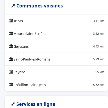
📍 Communes voisines
🏛
Triors
3.11 km
🏛
Mours-Saint-Eusèbe
3.52 km
🏛
Geyssans
4.43 km
🏛
Saint-Paul-lès-Romans
5.29 km
🏛
Peyrins
5.5 km
🏛
Châtillon-Saint-Jean
5.62 km
🔗 Services en ligne