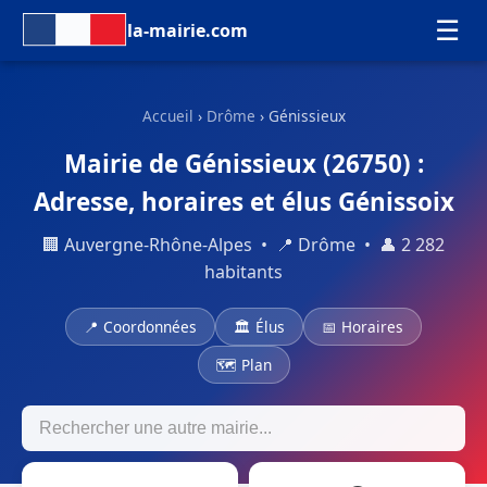
☰
la-mairie.com
Accueil
›
Drôme
› Génissieux
Mairie de Génissieux (26750) :
Adresse, horaires et élus Génissoix
🏢 Auvergne-Rhône-Alpes • 📍 Drôme • 👤 2 282
habitants
📍 Coordonnées
🏛 Élus
📅 Horaires
🗺 Plan