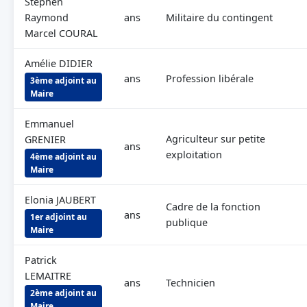
Stephen
Raymond
ans
Militaire du contingent
Marcel COURAL
Amélie DIDIER
ans
Profession libérale
3ème adjoint au
Maire
Emmanuel
Agriculteur sur petite
GRENIER
ans
exploitation
4ème adjoint au
Maire
Elonia JAUBERT
Cadre de la fonction
ans
1er adjoint au
publique
Maire
Patrick
LEMAITRE
ans
Technicien
2ème adjoint au
Maire