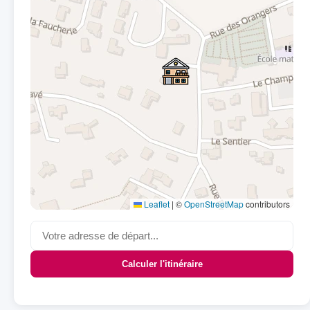
Leaflet
|
©
OpenStreetMap
contributors
Calculer l'itinéraire