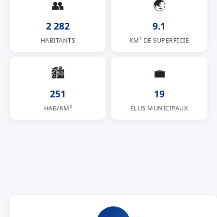
👥
🌏
2 282
9.1
HABITANTS
KM² DE SUPERFICIE
🏙
💼
251
19
HAB/KM²
ÉLUS MUNICIPAUX