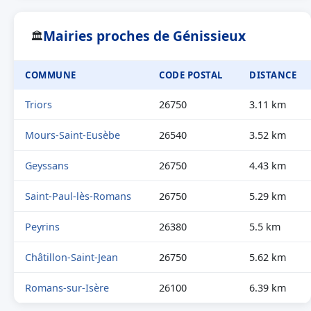
Mairies proches de Génissieux
🏛
COMMUNE
CODE POSTAL
DISTANCE
Triors
26750
3.11 km
Mours-Saint-Eusèbe
26540
3.52 km
Geyssans
26750
4.43 km
Saint-Paul-lès-Romans
26750
5.29 km
Peyrins
26380
5.5 km
Châtillon-Saint-Jean
26750
5.62 km
Romans-sur-Isère
26100
6.39 km