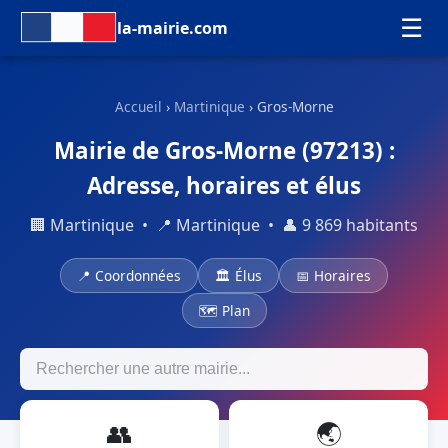
☰
la-mairie.com
Accueil
›
Martinique
› Gros-Morne
Mairie de Gros-Morne (97213) :
Adresse, horaires et élus
🏢 Martinique • 📍 Martinique • 👤 9 869 habitants
📍 Coordonnées
🏛 Élus
📅 Horaires
🗺 Plan
👥
🌏