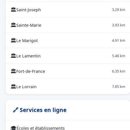
🏛
Saint-Joseph
3.29 km
🏛
Sainte-Marie
3.93 km
🏛
Le Marigot
4.91 km
🏛
Le Lamentin
5.46 km
🏛
Fort-de-France
6.35 km
🏛
Le Lorrain
7.85 km
🔗 Services en ligne
🎓
Écoles et établissements