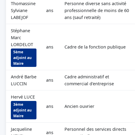
Thomassine
Personne diverse sans activité
Sylviane
ans
professionnelle de moins de 60
LABEJOF
ans (sauf retraité)
Stéphane
Marc
LORDELOT
ans
Cadre de la fonction publique
5ème
adjoint au
Maire
André Barbe
Cadre administratif et
ans
LUCCIN
commercial d'entreprise
Hervé LUCE
3ème
ans
Ancien ouvrier
adjoint au
Maire
Jacqueline
Personnel des services directs
ans