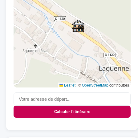
Leaflet
|
©
OpenStreetMap
contributors
Calculer l'itinéraire