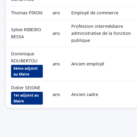
Thomas PIRON
ans
Employé de commerce
Profession intermédiaire
Sylvie RIBEIRO
ans
administrative de la fonction
BESSA
publique
Dominique
ROUBERTOU
ans
Ancien employé
6ème adjoint
au Maire
Didier SEIGNE
ans
Ancien cadre
1er adjoint au
Maire