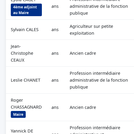
ans
administrative de la fonction
4ème adjoint
au Maire
publique
Agriculteur sur petite
Sylvain CALES
ans
exploitation
Jean-
Christophe
ans
Ancien cadre
CEAUX
Profession intermédiaire
Leslie CHANET
ans
administrative de la fonction
publique
Roger
CHASSAGNARD
ans
Ancien cadre
Maire
Profession intermédiaire
Yannick DE