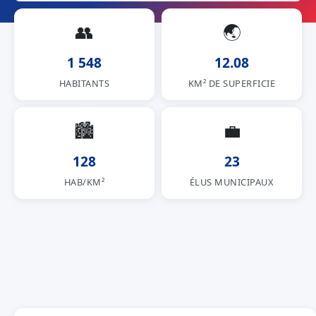
👥
🌏
1 548
12.08
HABITANTS
KM² DE SUPERFICIE
🏙
💼
128
23
HAB/KM²
ÉLUS MUNICIPAUX