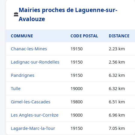
Mairies proches de Laguenne-sur-
🏛
Avalouze
COMMUNE
CODE POSTAL
DISTANCE
Chanac-les-Mines
19150
2.23 km
Ladignac-sur-Rondelles
19150
2.56 km
Pandrignes
19150
6.32 km
Tulle
19000
6.32 km
Gimel-les-Cascades
19800
6.51 km
Les Angles-sur-Corrèze
19000
6.96 km
Lagarde-Marc-la-Tour
19150
7.05 km