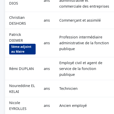
ans
administrative et
DIOS
commerciale des entreprises
Christian
ans
Commerçant et assimilé
DESHORS
Patrick
Profession intermédiaire
DIEMER
ans
administrative de la fonction
5ème adjoint
publique
au Maire
Employé civil et agent de
Rémi DUPLAN
ans
service de la fonction
publique
Noureddine EL
ans
Technicien
KELAI
Nicole
ans
Ancien employé
EYROLLES