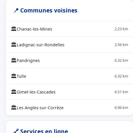
📍 Communes voisines
🏛
Chanac-les-Mines
2.23 km
🏛
Ladignac-sur-Rondelles
2.56 km
🏛
Pandrignes
6.32 km
🏛
Tulle
6.32 km
🏛
Gimel-les-Cascades
6.51 km
🏛
Les Angles-sur-Corrèze
6.96 km
🔗 Services en ligne