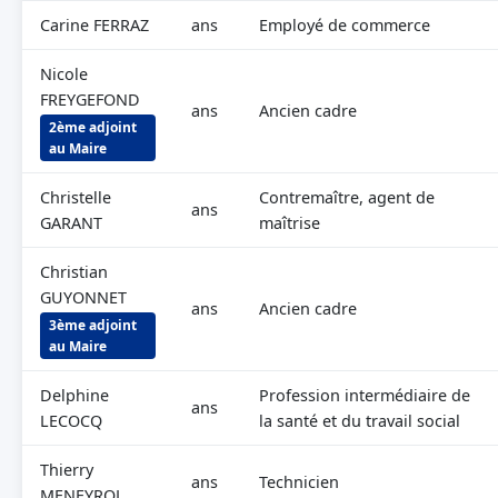
Carine FERRAZ
ans
Employé de commerce
Nicole
FREYGEFOND
ans
Ancien cadre
2ème adjoint
au Maire
Christelle
Contremaître, agent de
ans
GARANT
maîtrise
Christian
GUYONNET
ans
Ancien cadre
3ème adjoint
au Maire
Delphine
Profession intermédiaire de
ans
LECOCQ
la santé et du travail social
Thierry
ans
Technicien
MENEYROL