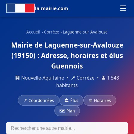
☰
la-mairie.com
Accueil
›
Corrèze
› Laguenne-sur-Avalouze
Mairie de Laguenne-sur-Avalouze
(19150) : Adresse, horaires et élus
Guennois
🏢 Nouvelle-Aquitaine • 📍 Corrèze • 👤 1 548
habitants
📍 Coordonnées
🏛 Élus
📅 Horaires
🗺 Plan