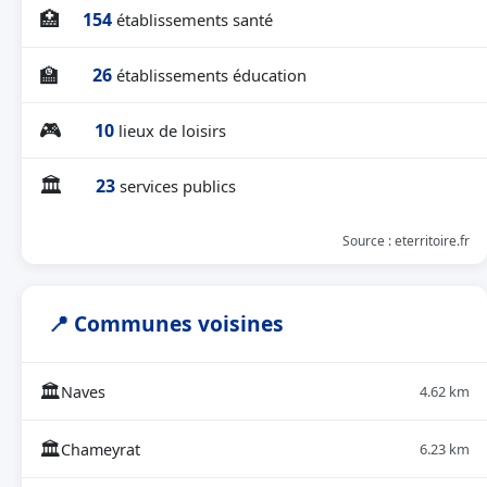
🏥
154
établissements santé
🏫
26
établissements éducation
🎮
10
lieux de loisirs
🏛
23
services publics
Source : eterritoire.fr
📍 Communes voisines
🏛
Naves
4.62 km
🏛
Chameyrat
6.23 km