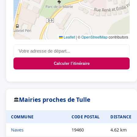
Leaflet
|
©
OpenStreetMap
contributors
Calculer l'itinéraire
Mairies proches de Tulle
🏛
COMMUNE
CODE POSTAL
DISTANCE
Naves
19460
4.62 km