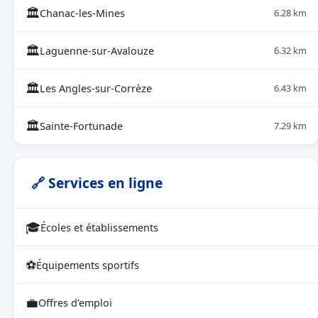
🏛
Chanac-les-Mines
6.28 km
🏛
Laguenne-sur-Avalouze
6.32 km
🏛
Les Angles-sur-Corrèze
6.43 km
🏛
Sainte-Fortunade
7.29 km
🔗 Services en ligne
🎓
Écoles et établissements
⚽
Équipements sportifs
💼
Offres d'emploi