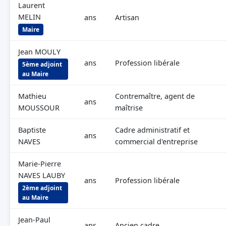
Laurent
MELIN
ans
Artisan
Maire
Jean MOULY
ans
Profession libérale
5ème adjoint
au Maire
Mathieu
Contremaître, agent de
ans
MOUSSOUR
maîtrise
Baptiste
Cadre administratif et
ans
NAVES
commercial d'entreprise
Marie-Pierre
NAVES LAUBY
ans
Profession libérale
2ème adjoint
au Maire
Jean-Paul
ans
Ancien cadre