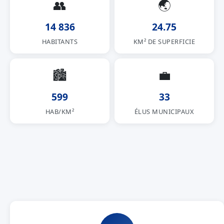
👥
🌏
14 836
24.75
HABITANTS
KM² DE SUPERFICIE
🏙
💼
599
33
HAB/KM²
ÉLUS MUNICIPAUX