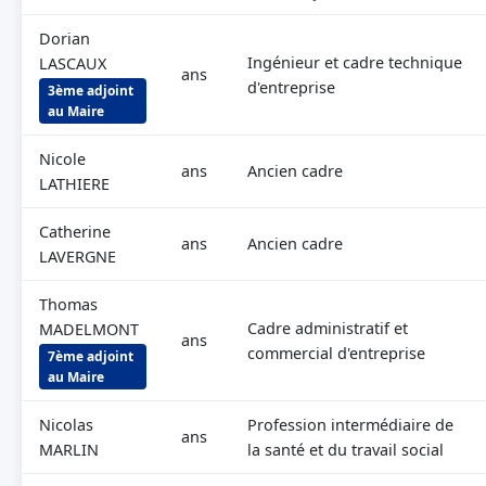
Dorian
Ingénieur et cadre technique
LASCAUX
ans
d'entreprise
3ème adjoint
au Maire
Nicole
ans
Ancien cadre
LATHIERE
Catherine
ans
Ancien cadre
LAVERGNE
Thomas
Cadre administratif et
MADELMONT
ans
commercial d'entreprise
7ème adjoint
au Maire
Nicolas
Profession intermédiaire de
ans
MARLIN
la santé et du travail social