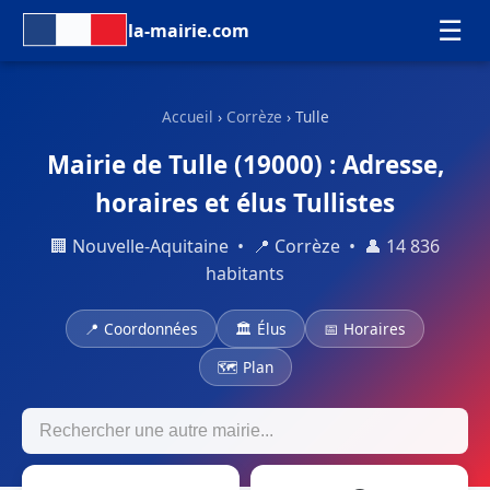
☰
la-mairie.com
Accueil
›
Corrèze
› Tulle
Mairie de Tulle (19000) : Adresse,
horaires et élus Tullistes
🏢 Nouvelle-Aquitaine • 📍 Corrèze • 👤 14 836
habitants
📍 Coordonnées
🏛 Élus
📅 Horaires
🗺 Plan