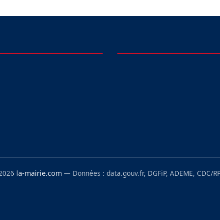
 2026
la-mairie.com
— Données : data.gouv.fr, DGFiP, ADEME, CDC/RP