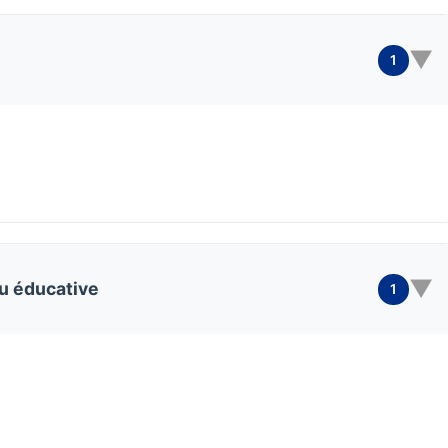
▼
1
▼
ou éducative
1