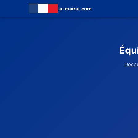
la-mairie.com
Équ
Décou