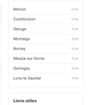
Moiron
2 km
Courbouzon
2 km
Geruge
3 km
Montaigu
3 km
Bornay
4 km
Messia-sur-Sorne
4 km
Gevingey
4 km
Lons-le-Saunier
4 km
Liens utiles