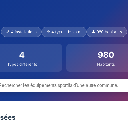
🏀 4 installations
🎯 4 types de sport
👤 980 habitants
4
980
Types différents
Habitants
nsées