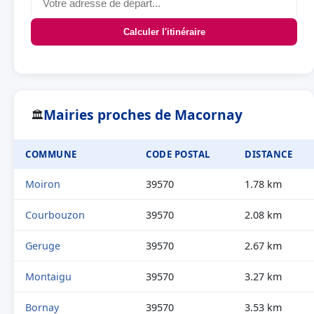
Calculer l'itinéraire
Mairies proches de Macornay
🏛
COMMUNE
CODE POSTAL
DISTANCE
Moiron
39570
1.78 km
Courbouzon
39570
2.08 km
Geruge
39570
2.67 km
Montaigu
39570
3.27 km
Bornay
39570
3.53 km