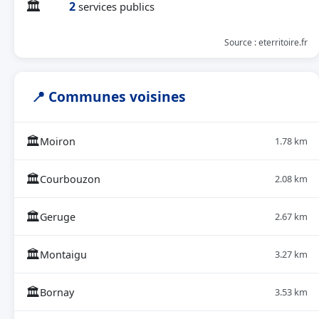
🏛
2
services publics
Source : eterritoire.fr
📍 Communes voisines
🏛
Moiron
1.78 km
🏛
Courbouzon
2.08 km
🏛
Geruge
2.67 km
🏛
Montaigu
3.27 km
🏛
Bornay
3.53 km