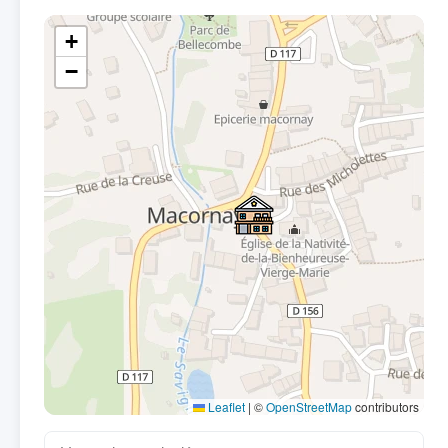
+
−
Leaflet
|
©
OpenStreetMap
contributors