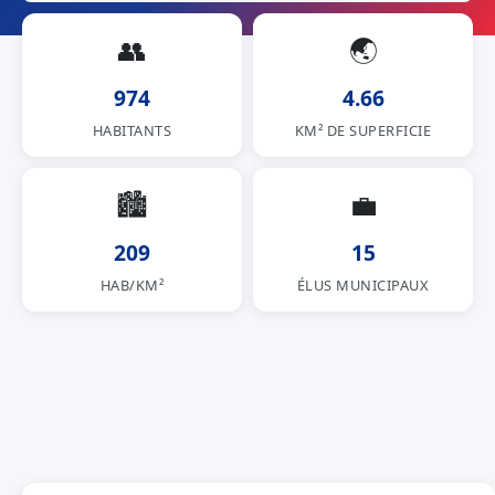
👥
🌏
974
4.66
HABITANTS
KM² DE SUPERFICIE
🏙
💼
209
15
HAB/KM²
ÉLUS MUNICIPAUX