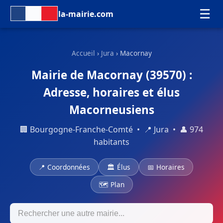
☰
la-mairie.com
Accueil
›
Jura
› Macornay
Mairie de Macornay (39570) :
Adresse, horaires et élus
Macorneusiens
🏢 Bourgogne-Franche-Comté • 📍 Jura • 👤 974
habitants
📍 Coordonnées
🏛 Élus
📅 Horaires
🗺 Plan