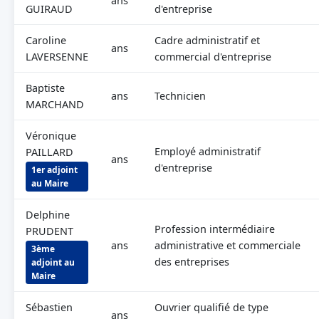
ans
GUIRAUD
d'entreprise
Caroline
Cadre administratif et
ans
LAVERSENNE
commercial d'entreprise
Baptiste
ans
Technicien
MARCHAND
Véronique
Employé administratif
PAILLARD
ans
d'entreprise
1er adjoint
au Maire
Delphine
Profession intermédiaire
PRUDENT
ans
administrative et commerciale
3ème
des entreprises
adjoint au
Maire
Sébastien
Ouvrier qualifié de type
ans