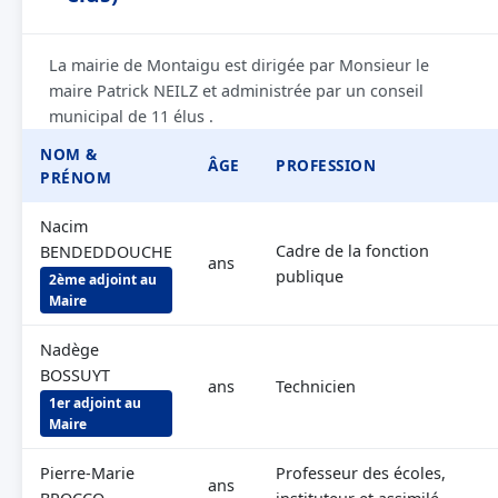
La mairie de Montaigu est dirigée par Monsieur le
maire Patrick NEILZ et administrée par un conseil
municipal de 11 élus .
NOM &
ÂGE
PROFESSION
PRÉNOM
Nacim
Cadre de la fonction
BENDEDDOUCHE
ans
publique
2ème adjoint au
Maire
Nadège
BOSSUYT
ans
Technicien
1er adjoint au
Maire
Pierre-Marie
Professeur des écoles,
ans