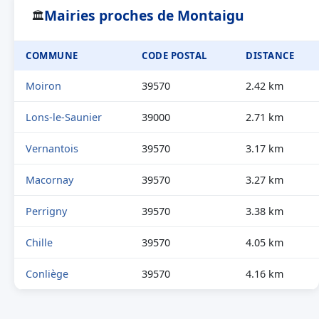
Mairies proches de Montaigu
🏛
COMMUNE
CODE POSTAL
DISTANCE
Moiron
39570
2.42 km
Lons-le-Saunier
39000
2.71 km
Vernantois
39570
3.17 km
Macornay
39570
3.27 km
Perrigny
39570
3.38 km
Chille
39570
4.05 km
Conliège
39570
4.16 km