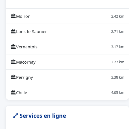
🏛
Moiron
2.42 km
🏛
Lons-le-Saunier
2.71 km
🏛
Vernantois
3.17 km
🏛
Macornay
3.27 km
🏛
Perrigny
3.38 km
🏛
Chille
4.05 km
🔗 Services en ligne