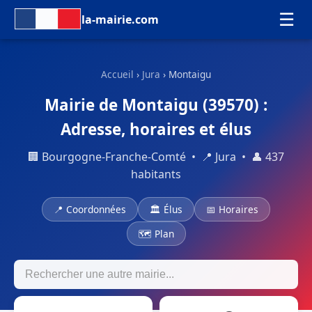
☰
la-mairie.com
Accueil
›
Jura
› Montaigu
Mairie de Montaigu (39570) :
Adresse, horaires et élus
🏢 Bourgogne-Franche-Comté • 📍 Jura • 👤 437
habitants
📍 Coordonnées
🏛 Élus
📅 Horaires
🗺 Plan