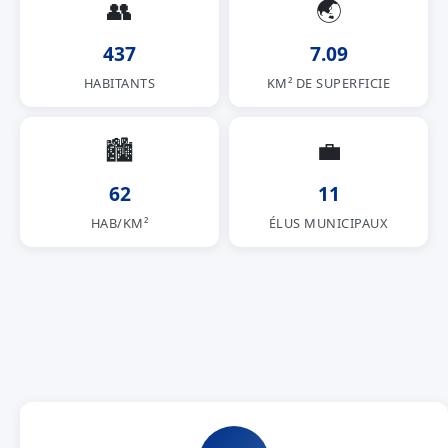
👥
🌏
437
7.09
HABITANTS
KM² DE SUPERFICIE
🏙
💼
62
11
HAB/KM²
ÉLUS MUNICIPAUX