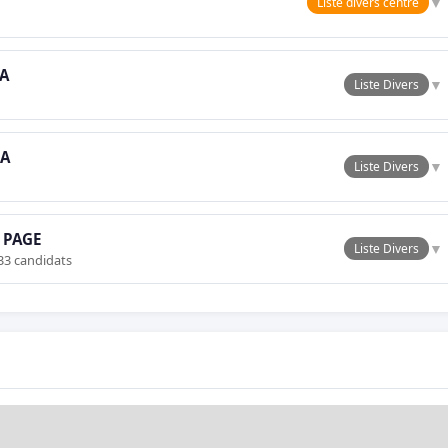
▼
Liste divers centre
A
▼
Liste Divers
IA
▼
Liste Divers
 PAGE
▼
Liste Divers
33 candidats