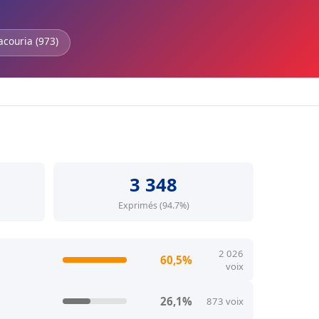
acouria (973)
3 348
Exprimés (94.7%)
2 026
60,5%
voix
26,1%
873 voix