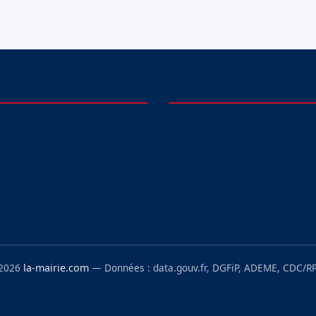
 2026
la-mairie.com
— Données : data.gouv.fr, DGFiP, ADEME, CDC/RP