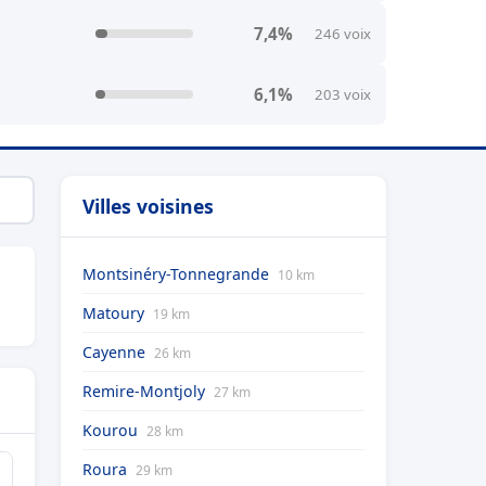
7,4%
246 voix
6,1%
203 voix
Villes voisines
Montsinéry-Tonnegrande
10 km
Matoury
19 km
Cayenne
26 km
Remire-Montjoly
27 km
Kourou
28 km
Roura
29 km