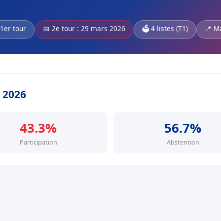
 1er tour
📅 2e tour : 29 mars 2026
🗳️ 4 listes (T1)
📍 M
s 2026
43.3%
56.7%
Participation
Abstention