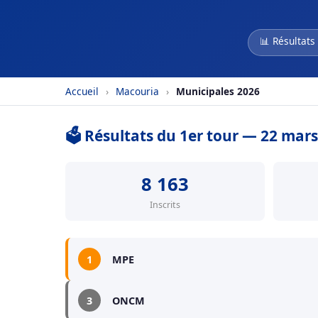
📊 Résultats
Accueil
›
Macouria
›
Municipales 2026
🗳️ Résultats du 1er tour — 22 mar
8 163
Inscrits
1
MPE
3
ONCM