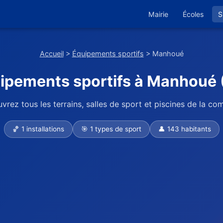
Mairie
Écoles
S
Accueil
>
Équipements sportifs
> Manhoué
ipements sportifs à Manhoué 
vrez tous les terrains, salles de sport et piscines de la c
🏀 1 installations
🎯 1 types de sport
👤 143 habitants