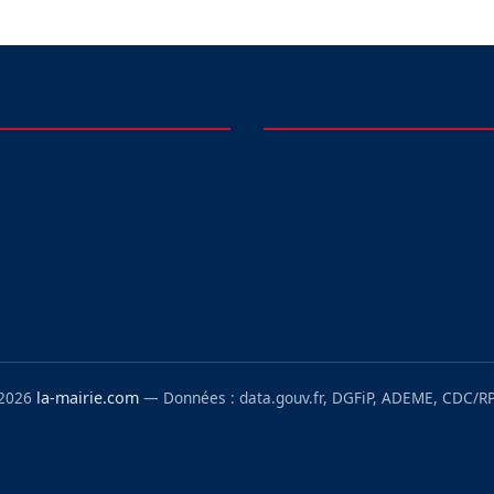
 2026
la-mairie.com
— Données : data.gouv.fr, DGFiP, ADEME, CDC/RP