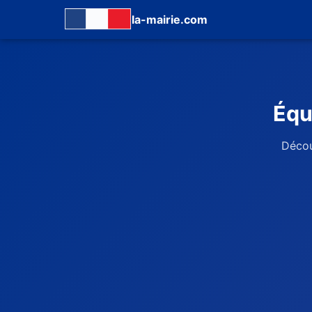
la-mairie.com
Équ
Décou