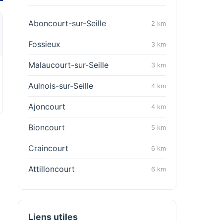
Aboncourt-sur-Seille
2 km
Fossieux
3 km
Malaucourt-sur-Seille
3 km
Aulnois-sur-Seille
4 km
Ajoncourt
4 km
Bioncourt
5 km
Craincourt
6 km
Attilloncourt
6 km
Liens utiles