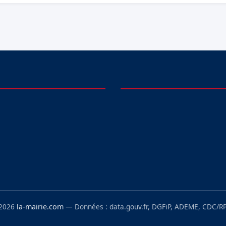
 2026
la-mairie.com
— Données : data.gouv.fr, DGFiP, ADEME, CDC/RP