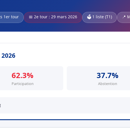
ts 1er tour
📅 2e tour : 29 mars 2026
🗳️ 1 liste (T1)
📍 M
s 2026
62.3%
37.7%
Participation
Abstention
E