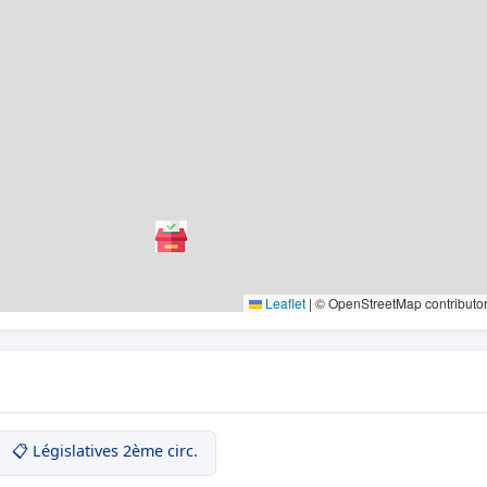
Leaflet
|
© OpenStreetMap contributo
📋 Législatives 2ème circ.