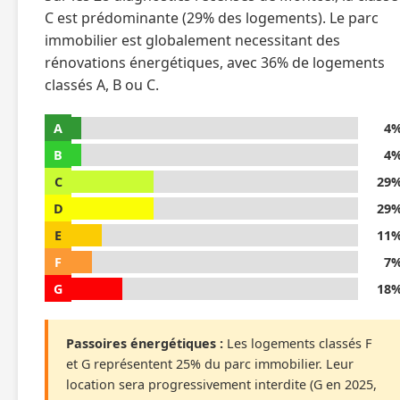
C est prédominante (29% des logements). Le parc
immobilier est globalement necessitant des
rénovations énergétiques, avec 36% de logements
classés A, B ou C.
A
4
B
4
C
29
D
29
E
11
F
7
G
18
Passoires énergétiques :
Les logements classés F
et G représentent 25% du parc immobilier. Leur
location sera progressivement interdite (G en 2025,