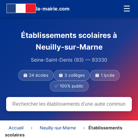
☰
la-mairie.com
Établissements scolaires à
Neuilly-sur-Marne
Seine-Saint-Denis (93) — 93330
🏫 24 écoles
🏫 3 collèges
🏫 1 lycée
✅ 100% public
Accueil
›
Neuilly-sur-Marne
›
Établissements
scolaires