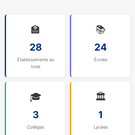
🏫
📚
28
24
Établissements au
Écoles
total
🎓
🏛️
3
1
Collèges
Lycées