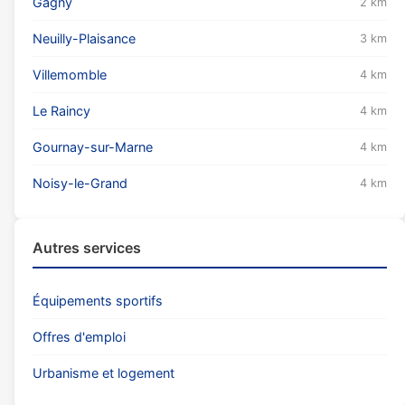
Gagny
2 km
Neuilly-Plaisance
3 km
Villemomble
4 km
Le Raincy
4 km
Gournay-sur-Marne
4 km
Noisy-le-Grand
4 km
Autres services
Équipements sportifs
Offres d'emploi
Urbanisme et logement