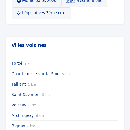
🗳️ Municipales 2020
🇫🇷 Présidentielle
📋 Législatives 3ème circ.
Villes voisines
Torxé
3 km
Chantemerle-sur-la-Soie
5 km
Taillant
5 km
Saint-Savinien
6 km
Voissay
6 km
Archingeay
6 km
Bignay
6 km