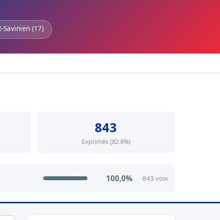
t-Savinien (17)
843
Exprimés (82.8%)
100,0%
843 voix