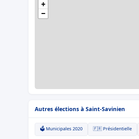
+
−
Autres élections à Saint-Savinien
🗳️ Municipales 2020
🇫🇷 Présidentielle