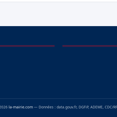
 2026
la-mairie.com
— Données : data.gouv.fr, DGFiP, ADEME, CDC/RP