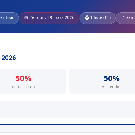
1er tour
📅 2e tour : 29 mars 2026
🗳️ 1 liste (T1)
📍 Sain
s 2026
50%
50%
Participation
Abstention