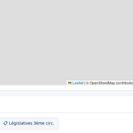
Leaflet
|
© OpenStreetMap contributo
📋 Législatives 3ème circ.