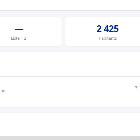
—
2 425
Liste (T2)
Habitants
▼
dats