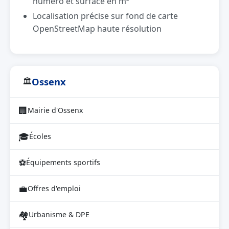
numéro et surface en m²
Localisation précise sur fond de carte
OpenStreetMap haute résolution
Ossenx
🏛
🏢
Mairie d'Ossenx
🎓
Écoles
⚽
Équipements sportifs
💼
Offres d'emploi
🏘
Urbanisme & DPE