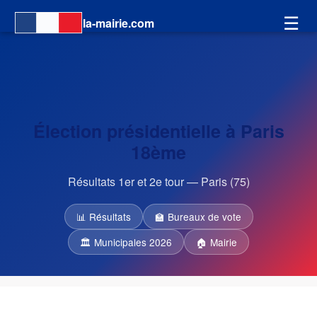
☰
la-mairie.com
Élection présidentielle à Paris
18ème
Résultats 1er et 2e tour — Paris (75)
📊 Résultats
🏫 Bureaux de vote
🏛 Municipales 2026
🏠 Mairie