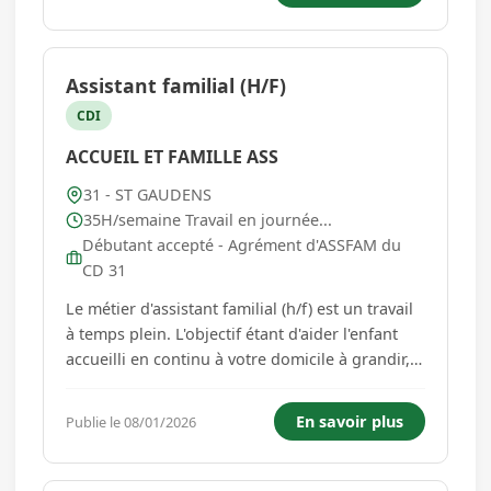
GAUDENS, PAMIERS, CARBONNE et AUCH, -
Veiller à l'entretien du camion...
Assistant familial (H/F)
CDI
ACCUEIL ET FAMILLE ASS
31 - ST GAUDENS
35H/semaine Travail en journée...
Débutant accepté - Agrément d'ASSFAM du
CD 31
Le métier d'assistant familial (h/f) est un travail
à temps plein. L'objectif étant d'aider l'enfant
accueilli en continu à votre domicile à grandir, à
trouver ou retrouver son équilibre afin de
tendre à son autonomie. L'Assistant Familial
En savoir plus
Publie le 08/01/2026
(h/f) assure les actes de la vie quotidienne de
l'en...