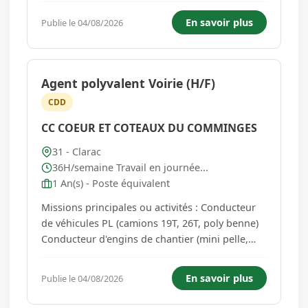
analyse. - Assurer la fiabilité des données de
En savoir plus
Publie le 04/08/2026
stock dans le système informatique. - Participer
aux opérat...
Agent polyvalent Voirie (H/F)
CDD
CC COEUR ET COTEAUX DU COMMINGES
31 - Clarac
36H/semaine Travail en journée...
1 An(s) - Poste équivalent
Missions principales ou activités : Conducteur
de véhicules PL (camions 19T, 26T, poly benne)
Conducteur d'engins de chantier (mini pelle,
compacteur.), Conducteur de véhicules de
tourisme, Divers travaux au sol de réparations,
En savoir plus
Publie le 04/08/2026
d'entretien et de nettoyage de la voirie
communale, S'assurer d...