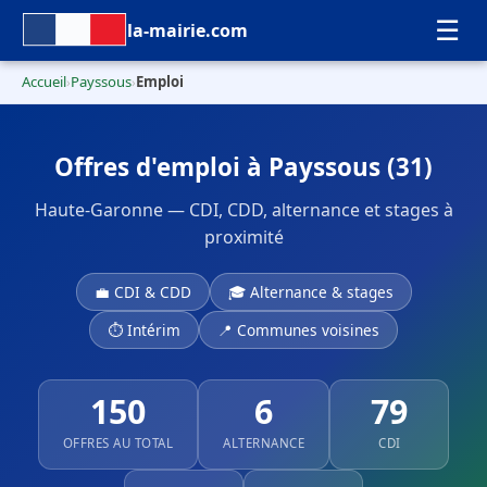
☰
la-mairie.com
Accueil
Payssous
Emploi
›
›
Offres d'emploi à Payssous (31)
Haute-Garonne — CDI, CDD, alternance et stages à
proximité
💼 CDI & CDD
🎓 Alternance & stages
⏱ Intérim
📍 Communes voisines
150
6
79
OFFRES AU TOTAL
ALTERNANCE
CDI