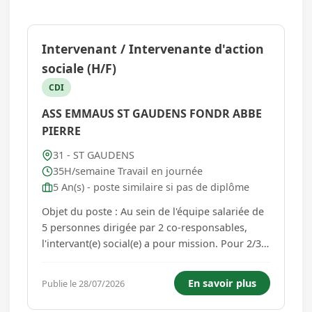
Intervenant / Intervenante d'action
sociale (H/F)
CDI
ASS EMMAUS ST GAUDENS FONDR ABBE
PIERRE
31 - ST GAUDENS
35H/semaine Travail en journée
5 An(s) - poste similaire si pas de diplôme
Objet du poste : Au sein de l'équipe salariée de
5 personnes dirigée par 2 co-responsables,
l'intervant(e) social(e) a pour mission. Pour 2/3
de son temps de travail de : - Faciliter, en lien
avec l'équipe responsable, l'accès des
En savoir plus
Publie le 28/07/2026
compagnes et compagnons et plus
généralement des membres de l...