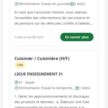
39H/semaine Travail en journée
5 An(s)
En tant que Carrossier Peintre, vous réalisez
l'ensemble des interventions de carrosserie et
de peinture sur les véhicules confiés à l'atelier,
dans le respect des procédures constructeur,
des exigences qualité et des délais définis. Vos
En savoir plus
Publie le 05/08/2026
missions au quotidien * Travaux de carrosserie
* D...
Cuisinier / Cuisinière (H/F)
CDD
LIGUE ENSEIGNEMENT 31
31 - Aspet
35H/semaine Travail le dimanche...
1 An(s)
1. Gérer les approvisionnements et stockages
des produits et denrées : a. Élaborer une liste
prévisionnelle de produits nécessaires à la