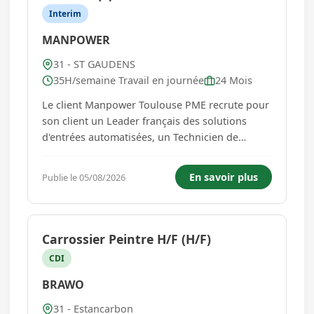
Interim
MANPOWER
31 - ST GAUDENS
35H/semaine Travail en journée
24 Mois
Le client Manpower Toulouse PME recrute pour
son client un Leader français des solutions
d'entrées automatisées, un Technicien de
Maintenance itinérant H/F sur le secteur de
Saint-Gaudens. Les missions Assurer la
En savoir plus
Publie le 05/08/2026
maintenance préventive et curative des
équipements : - portes automatique...
Carrossier Peintre H/F (H/F)
CDI
BRAWO
31 - Estancarbon