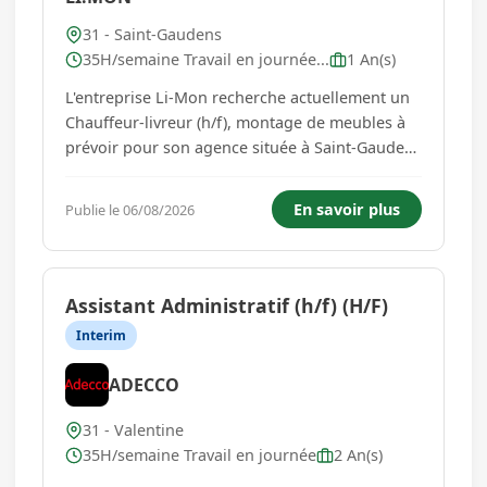
31 - Saint-Gaudens
35H/semaine Travail en journée...
1 An(s)
L'entreprise Li-Mon recherche actuellement un
Chauffeur-livreur (h/f), montage de meubles à
prévoir pour son agence située à Saint-Gaudens
(31). Expérience exigée dans la livraison et le
montage de meubles. Vous êtes chargé
En savoir plus
Publie le 06/08/2026
d'effectuer des livraisons ainsi que l'installation
de meubles et ...
Assistant Administratif (h/f) (H/F)
Interim
ADECCO
31 - Valentine
35H/semaine Travail en journée
2 An(s)