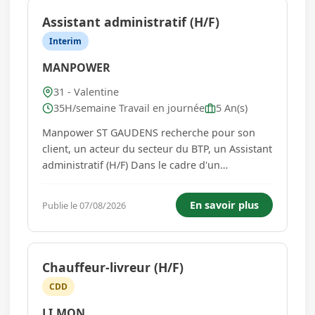
Assistant administratif (H/F)
Interim
MANPOWER
31 - Valentine
35H/semaine Travail en journée
5 An(s)
Manpower ST GAUDENS recherche pour son
client, un acteur du secteur du BTP, un Assistant
administratif (H/F) Dans le cadre d'un
remplacement d'une salariée en congé
maternité, nous recrutons un(e) assistant(e)
En savoir plus
Publie le 07/08/2026
administratif(ve) pour accompagner les équipes
dans la gestion quotidienne. Rattaché...
Chauffeur-livreur (H/F)
CDD
LI.MON