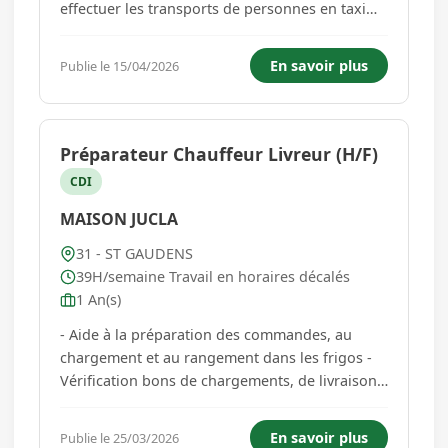
effectuer les transports de personnes en taxi
sanitaire dans une entreprise de transport
privé. Le permis TAXI est obligatoire. Vos
En savoir plus
Publie le 15/04/2026
missions : - Prendre en charge les patients à
leur domicile/ hôpital/clinique afin d...
Préparateur Chauffeur Livreur (H/F)
CDI
MAISON JUCLA
31 - ST GAUDENS
39H/semaine Travail en horaires décalés
1 An(s)
- Aide à la préparation des commandes, au
chargement et au rangement dans les frigos -
Vérification bons de chargements, de livraisons,
de retour - Livraisons des commandes selon
tournée affectée et entre les sites de SAINT-
En savoir plus
Publie le 25/03/2026