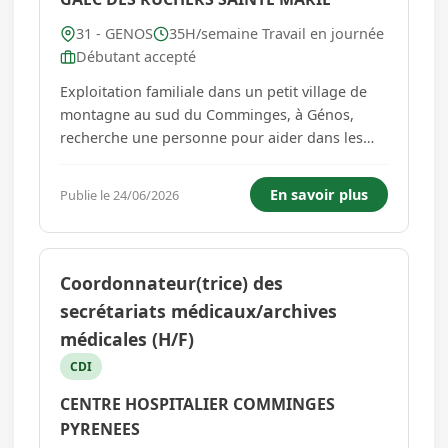
31 - GENOS
35H/semaine Travail en journée
Débutant accepté
Exploitation familiale dans un petit village de
montagne au sud du Comminges, à Génos,
recherche une personne pour aider dans les
activités de récolte du miel, l'extraction et la
transhumance de nos abeilles en montagne. Si
En savoir plus
Publie le 24/06/2026
vous avez une bonne condition physique et pas
d'appréhension pour trav...
Coordonnateur(trice) des
secrétariats médicaux/archives
médicales (H/F)
CDI
CENTRE HOSPITALIER COMMINGES
PYRENEES