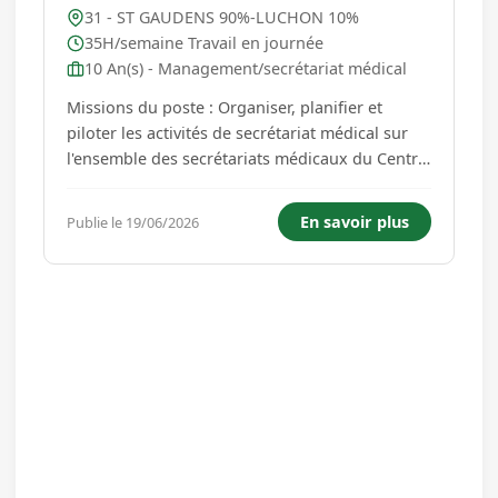
31 - ST GAUDENS 90%-LUCHON 10%
35H/semaine Travail en journée
10 An(s) - Management/secrétariat médical
Missions du poste : Organiser, planifier et
piloter les activités de secrétariat médical sur
l'ensemble des secrétariats médicaux du Centre
Hospitalier Comminges Pyrénées (hors
laboratoire) Veiller à l'efficacité et la qualité du
En savoir plus
Publie le 19/06/2026
service rendu. Animer l'équipe des Assistantes
médico-Admi...