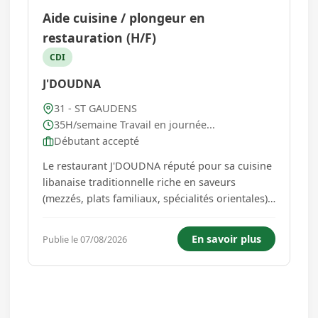
Aide cuisine / plongeur en
restauration (H/F)
CDI
J'DOUDNA
31 - ST GAUDENS
35H/semaine Travail en journée...
Débutant accepté
Le restaurant J'DOUDNA réputé pour sa cuisine
libanaise traditionnelle riche en saveurs
(mezzés, plats familiaux, spécialités orientales),
servie dans une ambiance conviviale et
accueillante recherche un(e) Plongeur / Aide
En savoir plus
Publie le 07/08/2026
Cuisine pour rejoindre son équipe. Sous la
responsabilité de la cuisi...