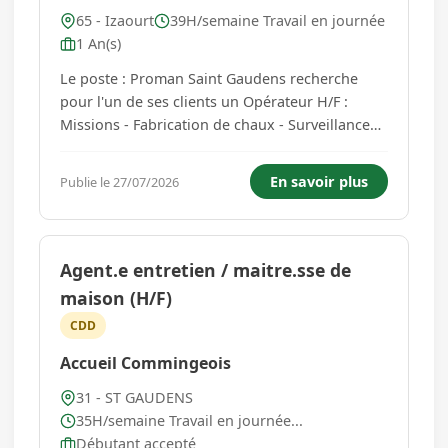
65 - Izaourt
39H/semaine Travail en journée
1 An(s)
Le poste : Proman Saint Gaudens recherche
pour l'un de ses clients un Opérateur H/F :
Missions - Fabrication de chaux - Surveillance
des installations - Peser des produits aux
besoins - Manutention diverse - Respect des
En savoir plus
Publie le 27/07/2026
règles de consignes spécifiques au poste Profil
recherché : Profil recherc...
Agent.e entretien / maitre.sse de
maison (H/F)
CDD
Accueil Commingeois
31 - ST GAUDENS
35H/semaine Travail en journée...
Débutant accepté