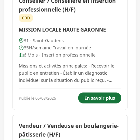
Conseiller / Conseillère en insertion
professionnelle (H/F)
CDD
MISSION LOCALE HAUTE GARONNE
31 - Saint-Gaudens
35H/semaine Travail en journée
6 Mois - Insertion professionnelle
Missions et activités principales: - Recevoir le
public en entretien - Établir un diagnostic
individuel sur la situation du public reçu, -
Informer et aider à l'orientation du public cible,
- Être référent dans un domaine spécifique, -
En savoir plus
Publie le 05/08/2026
Accompagner le public dans son parcours
d'insertion, ...
Vendeur / Vendeuse en boulangerie-
pâtisserie (H/F)