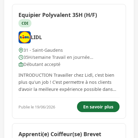
Equipier Polyvalent 35H (H/F)
CDI
LIDL
31 - Saint-Gaudens
35H/semaine Travail en journée...
Débutant accepté
INTRODUCTION Travailler chez Lidl, c'est bien
plus qu'un job ! C'est permettre à nos clients
d'avoir la meilleure expérience possible dans
nos supermarchés ! En rejoignant notre équipe,
tu intègres une entreprise en pleine croissance
En savoir plus
Publie le 19/06/2026
où tu peux mettre à profit ta polyvalence et ta
réacti...
Apprenti(e) Coiffeur(se) Brevet