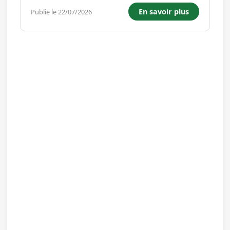
responsabilité du responsable de boutique,
En savoir plus
Publie le 22/07/2026
vous jouerez un rôle clé dans l'expérience client
de notre établissement....