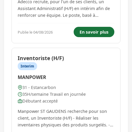
Adecco recrute, pour l'un de ses clients, un
Assistant Administratif (H/F) en intérim afin de
renforcer une équipe. Le poste, basé à
Valentine (31800) . Au quotidien, vous
contribuez au bon fonctionnement
En savoir plus
Publie le 04/08/2026
administratif en assurant la préparation, la mise
à jour et la gestion courante des dossi...
Inventoriste (H/F)
Interim
MANPOWER
31 - Estancarbon
35H/semaine Travail en journée
Débutant accepté
Manpower ST GAUDENS recherche pour son
client, un Inventoriste (H/F) - Réaliser les
inventaires physiques des produits surgelés. -
Contrôler les écarts de stock et participer à leur