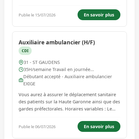
2026. Dans le cadre d'un remplacement, la
Communauté de Communes Neste Barousse,
En savoir plus
Publie le 15/07/2026
recherche un(e) animateur / animatrice
jeunesse publics adolescents. Missions prin...
Auxiliaire ambulancier (H/F)
CDI
31 - ST GAUDENS
35H/semaine Travail en journée...
Débutant accepté - Auxiliaire ambulancier
EXIGE
Vous aurez à assurer le déplacement sanitaire
des patients sur la Haute Garonne ainsi que des
gardes préfectorales. Horaires variables : Le
planning est fourni le 15 du mois en cours pour
le mois suivant. Semaines de 4 jours. Le
En savoir plus
Publie le 06/07/2026
Diplôme d'Auxiliaire ambulancier est EXIGE Les
qualités profess...