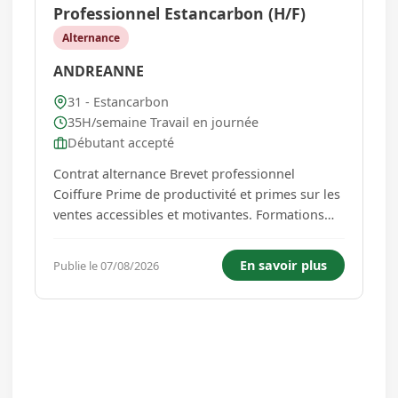
Professionnel Estancarbon (H/F)
Alternance
ANDREANNE
31 - Estancarbon
35H/semaine Travail en journée
Débutant accepté
Contrat alternance Brevet professionnel
Coiffure Prime de productivité et primes sur les
ventes accessibles et motivantes. Formations
régulières pour développer continuellement
vos compétences Comité d'entreprise et
En savoir plus
Publie le 07/08/2026
avantages groupe Challenges réguliers
(individuels et en équipe, récompens...