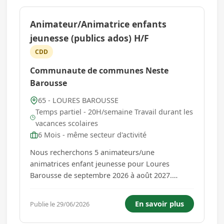
Animateur/Animatrice enfants
jeunesse (publics ados) H/F
CDD
Communaute de communes Neste
Barousse
65 - LOURES BAROUSSE
Temps partiel - 20H/semaine Travail durant les
vacances scolaires
6 Mois - même secteur d'activité
Nous recherchons 5 animateurs/une
animatrices enfant jeunesse pour Loures
Barousse de septembre 2026 à août 2027.
Missions principales : - Encadrer et animer des
activités à destination d'un public adolescent -
En savoir plus
Publie le 29/06/2026
Intervenir sur les temps périscolaires et
extrascolaires - Participer à la mise e...