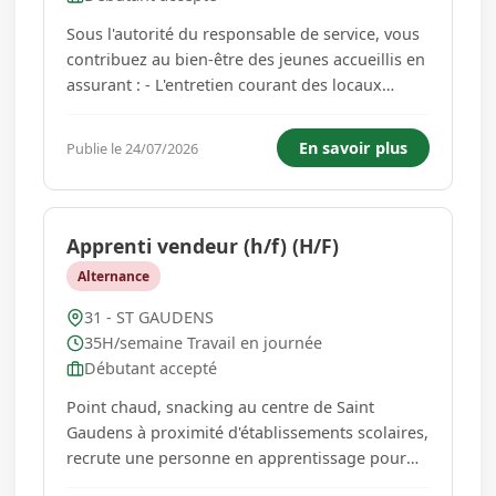
Sous l'autorité du responsable de service, vous
contribuez au bien-être des jeunes accueillis en
assurant : - L'entretien courant des locaux
collectifs et des espaces de vie. - Le nettoyage
et la désinfection des sanitaires, chambres et
En savoir plus
Publie le 24/07/2026
parties communes. - La gestion du linge (tri,
lavage, repas...
Apprenti vendeur (h/f) (H/F)
Alternance
31 - ST GAUDENS
35H/semaine Travail en journée
Débutant accepté
Point chaud, snacking au centre de Saint
Gaudens à proximité d'établissements scolaires,
recrute une personne en apprentissage pour
rejoindre son équipe en septembre Sous la