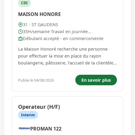
CDI
MAISON HONORE
31 - ST GAUDENS
35H/semaine Travail en journée...
Débutant accepté - en commerce/vente
La Maison Honoré recherche une personne
pour effectuer la mise en place du rayon
boulangerie, pâtisserie, l'accueil de la clientèle,
l'encaissement et l'entretien de l'espace de vente
sur un TEMPS PLEIN Vous travaillerez sur deux
En savoir plus
Publie le 04/08/2026
points de vente : ST GAUDENS et ASPET 2 jours
de repos consécuti...
Operateur (H/F)
Interim
PROMAN 122