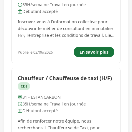
35H/semaine Travail en journée
Débutant accepté
Inscrivez-vous à l'information collective pour
découvrir le métier de consultant en immobilier
H/F, l'entreprise et les conditions de travail. Lien
d'inscription :
http://mesevenementsemploi.francetravail.fr/mes-
En savoir plus
Publie le 02/06/2026
evenements-emploi/evenement/680069?
at_medium=CMP&at_campaign=DSIMonstreuil&at_cmp_in
Chauffeur / Chauffeuse de taxi (H/F)
CDI
31 - ESTANCARBON
35H/semaine Travail en journée
Débutant accepté
Afin de renforcer notre équipe, nous
recherchons 1 Chauffeur.se de Taxi, pour