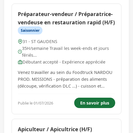
Préparateur-vendeur / Préparatrice-
vendeuse en restauration rapid (H/F)
Saisonnier
31 - ST GAUDENS
35H/semaine Travail les week-ends et jours
fériés...
Débutant accepté - Expérience appréciée
Venez travailler au sein du Foodtruck NARDOU
PROD. MISSIONS - préparation des aliments
(découpe, vérification DLC ...) - cuisson et
assemblage (paninis, cuisson des viandes,
burgers ...) - interaction avec les clients
En savoir plus
Publie le 01/07/2026
(encaissements, vente additionnelle ...) -
entretien et nettoyage (friteuse, s...
Apiculteur / Apicultrice (H/F)