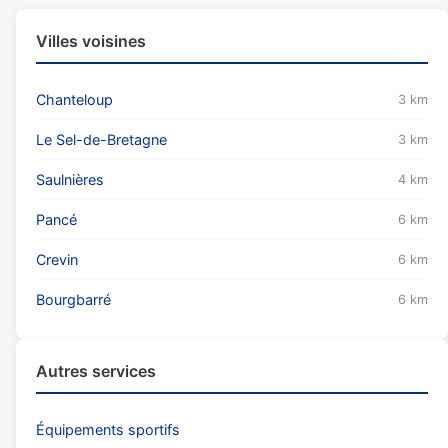
Villes voisines
Chanteloup
3 km
Le Sel-de-Bretagne
3 km
Saulnières
4 km
Pancé
6 km
Crevin
6 km
Bourgbarré
6 km
Autres services
Équipements sportifs