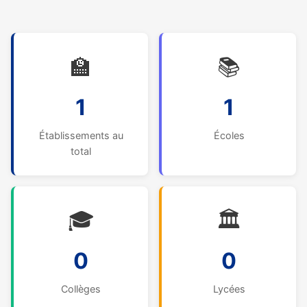
🏫
📚
1
1
Établissements au
Écoles
total
🎓
🏛️
0
0
Collèges
Lycées