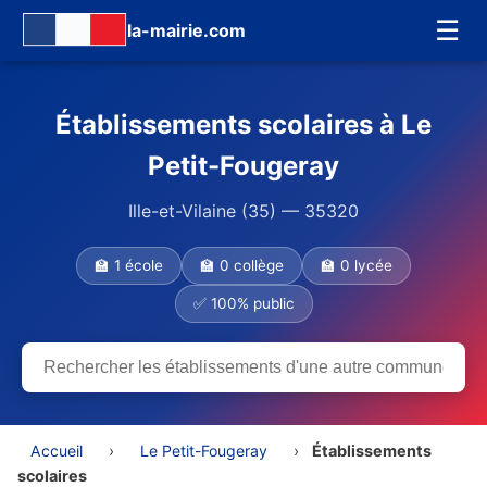
☰
la-mairie.com
Établissements scolaires à Le
Petit-Fougeray
Ille-et-Vilaine (35) — 35320
🏫 1 école
🏫 0 collège
🏫 0 lycée
✅ 100% public
Accueil
›
Le Petit-Fougeray
›
Établissements
scolaires