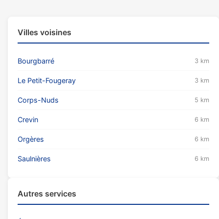
Villes voisines
Bourgbarré
3 km
Le Petit-Fougeray
3 km
Corps-Nuds
5 km
Crevin
6 km
Orgères
6 km
Saulnières
6 km
Autres services