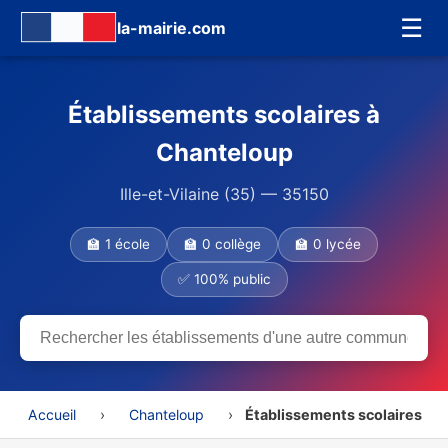
☰
la-mairie.com
Établissements scolaires à
Chanteloup
Ille-et-Vilaine (35) — 35150
🏫 1 école
🏫 0 collège
🏫 0 lycée
✅ 100% public
Accueil
›
Chanteloup
›
Établissements scolaires