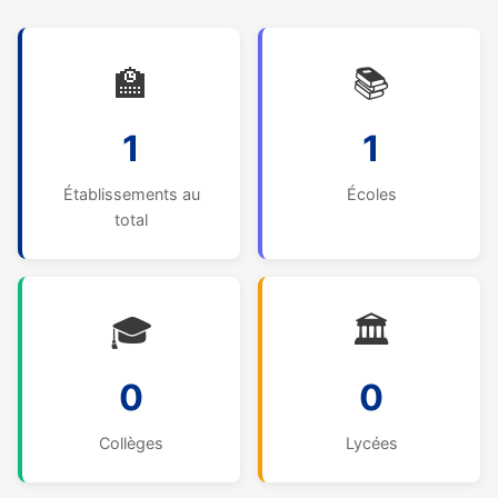
🏫
📚
1
1
Établissements au
Écoles
total
🎓
🏛️
0
0
Collèges
Lycées