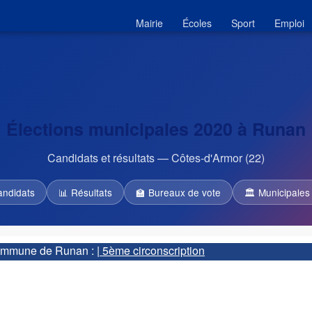
Mairie
Écoles
Sport
Emploi
Élections municipales 2020 à Runan
Candidats et résultats — Côtes-d'Armor (22)
andidats
📊 Résultats
🏫 Bureaux de vote
🏛 Municipales
 commune de Runan :
| 5ème circonscription