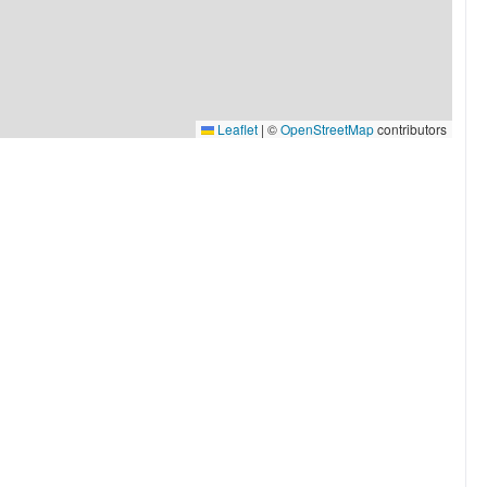
Leaflet
|
©
OpenStreetMap
contributors