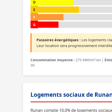
D
E
F
G
Passoires énergétiques :
Les logements cla
Leur location sera progressivement interdite
Consommation moyenne :
273 kWh/m²/an |
Émis
30
Logements sociaux de Runa
Runan compte 10,0% de logements sociaux e