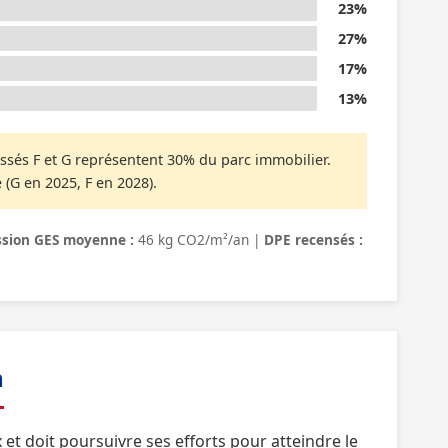
23%
27%
17%
13%
ssés F et G représentent 30% du parc immobilier.
 (G en 2025, F en 2028).
sion GES moyenne :
46 kg CO2/m²/an |
DPE recensés :
n
t doit poursuivre ses efforts pour atteindre le