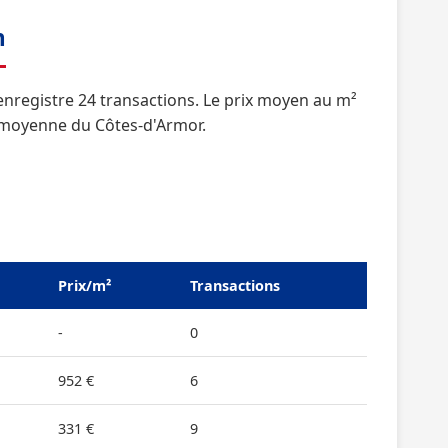
n
nregistre 24 transactions. Le prix moyen au m²
la moyenne du Côtes-d'Armor.
Prix/m²
Transactions
-
0
952 €
6
331 €
9