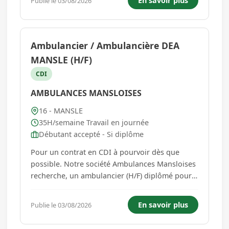
En savoir plus
Publie le 03/08/2026
QUOTIDIEN : - Réceptionner les marchandises, -
Accueillir, conseiller et répo...
Ambulancier / Ambulancière DEA
MANSLE (H/F)
CDI
AMBULANCES MANSLOISES
16 - MANSLE
35H/semaine Travail en journée
Débutant accepté - Si diplôme
Pour un contrat en CDI à pourvoir dès que
possible. Notre société Ambulances Mansloises
recherche, un ambulancier (H/F) diplômé pour
rejoindre et renforcer notre équipe. Vous
possédez impérativement le Diplôme d'État
En savoir plus
Publie le 03/08/2026
d'Ambulancier ou CCA avec ou sans expérience.
Il est nécessaire d'...