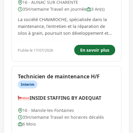
16 - AUNAC SUR CHARENTE
35H/semaine Travail en journée
3 An(s)
La société CHAVAROCHE, spécialisée dans la
maintenance, l'entretien et la réparation de
silos à grain, poursuit son développement et
recherche un(e) Technicien(ne) de Maintenance
Silos H/F. Vous souhaitez intégrer une structure
En savoir plus
Publie le 17/07/2026
à taille humaine, intervenir sur des
équipements techniques v...
Technicien de maintenance H/F
Interim
INSIDE STAFFING BY ADEQUAT
16 - Mansle-les-Fontaines
35H/semaine Travail en horaires décalés
6 Mois