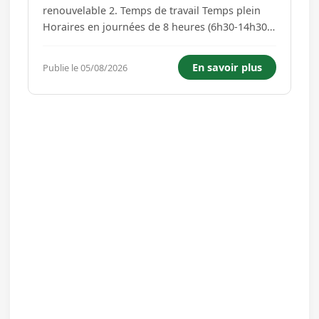
renouvelable 2. Temps de travail Temps plein
Horaires en journées de 8 heures (6h30-14h30
ou 13h-21h) Travail un week-end sur deux 3.
Rémunération Selon la grille indiciaire de la
En savoir plus
Publie le 05/08/2026
fonction publique territoriale 4. Lieu de travail -
Employeur EHPAD "Les Hesp...