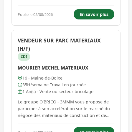
6h45 ou 21h00 - 7h00) Travail un week-end sur
deux 3. Rémunération Selon la grille indiciaire
En savoir plus
Publie le 05/08/2026
de la fonction publique territoriale. 4. Lieu de
travail - Employeu...
VENDEUR SUR PARC MATERIAUX
(H/F)
CDI
MOURIER MICHEL MATERIAUX
16 - Maine-de-Boixe
35H/semaine Travail en journée
1 An(s) - Vente ou secteur bricolage
Le groupe O'BRICO - 3MMM vous propose de
participer à son accélération sur le marché du
négoce des matériaux de construction et de
rejoindre son équipe dynamique et ambitieuse
de Maine-De-Boixe. VOS MISSIONS AU