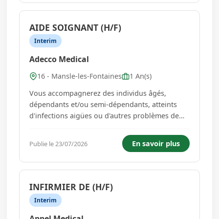
marchandises dans le respect des delais et de...
AIDE SOIGNANT (H/F)
Interim
Adecco Medical
16 - Mansle-les-Fontaines
1 An(s)
Vous accompagnerez des individus âgés,
dépendants et/ou semi-dépendants, atteints
d'infections aigües ou d'autres problèmes de
santé gérontologiques, somatiques comme
cognitifs : Soins de bien-être et confort :
En savoir plus
Publie le 23/07/2026
Installation et mobilisation de la personne âgée
pour maintenir son autonomie ...
INFIRMIER DE (H/F)
Interim
Appel Medical