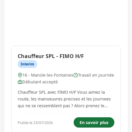
Chauffeur SPL - FIMO H/F
Interim
16 - Mansle-les-Fontaines
Travail en journée
Débutant accepté
Chauffeur SPL avec FIMO H/F Vous aimez la
route, les manoeuvres precises et les journees
qui ne se ressemblent pas ? Alors prenez le
volant, on a un poste pour vous. Temporis
Angouleme recherche un chauffeur SPL
En savoir plus
Publie le 23/07/2026
experimente pour assurer le transport de