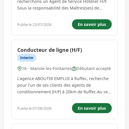
recherchons un Agent de Service Hôtelier H/F.
Sous la responsabilité des Maîtres(ses) de
maison, vous participez au confort et au bien-
être des résidents en leur garantissant un cadre
En savoir plus
Publie le 22/07/2026
de vie agréable et accueillant. Vos principales
missions s...
Conducteur de ligne (H/F)
Interim
16 - Mansle-les-Fontaines
Débutant accepté
L'agence ABOUTIR EMPLOI à Ruffec, recherche
pour l'un de ses clients des agents de
conditionnement (H/F) à 20km de Ruffec.Au sein
d'une structure à taille humaine, vous
travaillerez sur le conditionnement des
En savoir plus
Publie le 07/08/2026
produits.Dans ce cadre, vos missions seront :-
Conduire une ligne de production- Effectu...