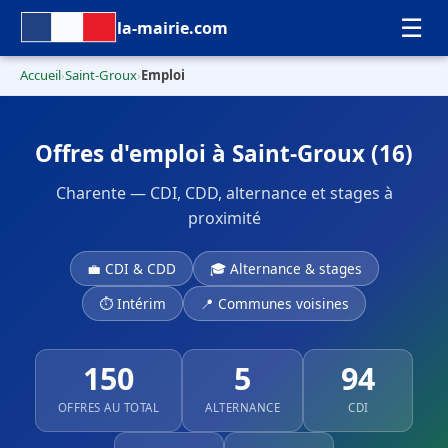
☰
la-mairie.com
Accueil
Saint-Groux
Emploi
›
›
Offres d'emploi à Saint-Groux (16)
Charente — CDI, CDD, alternance et stages à
proximité
💼 CDI & CDD
🎓 Alternance & stages
⏱ Intérim
📍 Communes voisines
150
5
94
OFFRES AU TOTAL
ALTERNANCE
CDI