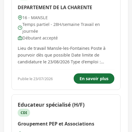
DEPARTEMENT DE LA CHARENTE
16 - MANSLE
Temps partiel - 28H/semaine Travail en
journée
Débutant accepté
Lieu de travail Mansle-les-Fontaines Poste à
pourvoir dès que possible Date limite de
candidature le 23/08/2026 Type d'emploi :
Emploi permanent - vacance d'emploi Descriptif
de l'emploi : Créé par le Conseil départemental,
En savoir plus
Publie le 23/07/2026
Charente Santé est un dispositif visant à
enrayer la désertificat...
Educateur spécialisé (H/F)
CDI
Groupement PEP et Associations