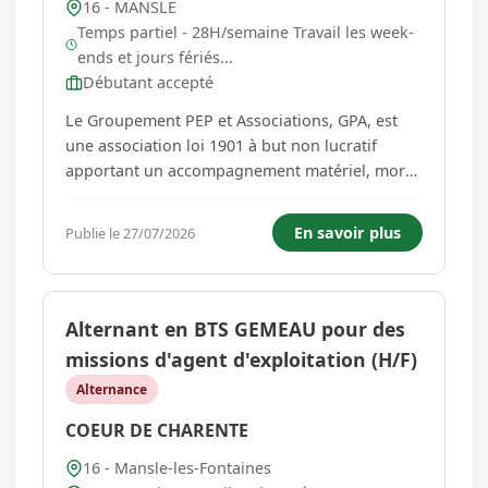
16 - MANSLE
Temps partiel - 28H/semaine Travail les week-
ends et jours fériés...
Débutant accepté
Le Groupement PEP et Associations, GPA, est
une association loi 1901 à but non lucratif
apportant un accompagnement matériel, moral
et social, aux enfants, aux adolescents, aux
adultes, à leur famille, à leurs proches aidants
En savoir plus
Publie le 27/07/2026
tout particulièrement aux personnes en
situation de pauvreté, de vul...
Alternant en BTS GEMEAU pour des
missions d'agent d'exploitation (H/F)
Alternance
COEUR DE CHARENTE
16 - Mansle-les-Fontaines