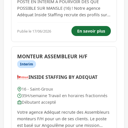
POSTE EN INTERIM A POURVOIR DES QUE
POSSIBLE SUR MANSLE (16) ! Notre agence
Adéquat Inside Staffing recrute des profils sur
des postes de Automaticien (F/H) en Intérim.
Missions : - Analyser et interpréter la demande
En savoir plus
Publie le 17/06/2026
des clients en vue d'en faire un cahier des
charges définissant les matériau...
MONTEUR ASSEMBLEUR H/F
Interim
INSIDE STAFFING BY ADEQUAT
16 - Saint-Groux
35H/semaine Travail en horaires fractionnés
Débutant accepté
Votre agence Adéquat recrute des Assembleurs
monteurs F/H pour un de ses clients. Le poste
est basé sur Angoulême pour une mission