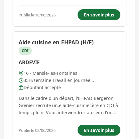
longue ou courte durée selon profil MISSIONS :
- Préparer les composants à assembler et
En savoir plus
Publie le 16/06/2026
l'enchaînement des opérations de montage. -
Assembler les éléments o...
Aide cuisine en EHPAD (H/F)
CDI
ARDEVIE
16 - Mansle-les-Fontaines
35H/semaine Travail en journée...
Débutant accepté
Dans le cadre d'un départ, l'EHPAD Bergeron
Grenier recrute un.e aide-cuisinier.ère en CDI à
temps plein. Vous interviendrez au sein d'un
établissement à taille humaine, sous la
responsabilité de la Directrice de
En savoir plus
Publie le 02/06/2026
l'établissement, dans un environnement où la