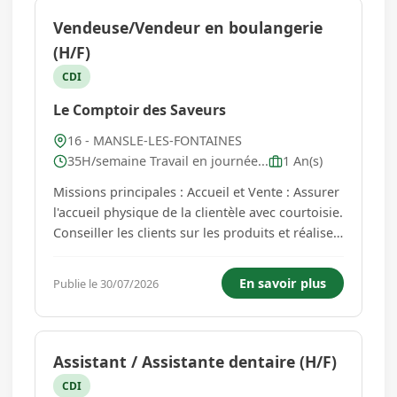
Vendeuse/Vendeur en boulangerie
(H/F)
CDI
Le Comptoir des Saveurs
16 - MANSLE-LES-FONTAINES
35H/semaine Travail en journée...
1 An(s)
Missions principales : Accueil et Vente : Assurer
l'accueil physique de la clientèle avec courtoisie.
Conseiller les clients sur les produits et réaliser
l'encaissement des ventes. Gestion du point de
vente : Assurer la mise en place et le rayonnage
En savoir plus
Publie le 30/07/2026
des produits (pain, viennoiseries, pâtisseries...
Assistant / Assistante dentaire (H/F)
CDI