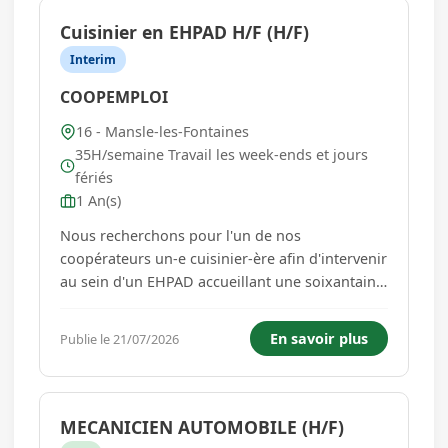
Cuisinier en EHPAD H/F (H/F)
Interim
COOPEMPLOI
16 - Mansle-les-Fontaines
35H/semaine Travail les week-ends et jours
fériés
1 An(s)
Nous recherchons pour l'un de nos
coopérateurs un-e cuisinier-ère afin d'intervenir
au sein d'un EHPAD accueillant une soixantaine
de résident, sur le secteur de Mansle-Les-
Fontaines. Vos missions, en trinôme avec les
En savoir plus
Publie le 21/07/2026
aides-cuisiniers : * Planification : Organiser la
production avec le commis...
MECANICIEN AUTOMOBILE (H/F)