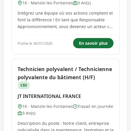
16 - Mansle-les-Fontaines
3 An(s)
Intégrez une équipe où vos actions comptent et
font la différence ! En tant que Responsable
Approvisionnement, vous devenez un acteur clé
de la logistique de notre site de Mansle. Votre
mission ? Coordonner les flux liés aux stocks,
En savoir plus
Publie le 30/07/2026
piloter les actions visant l'atteinte des objectifs
d'OTD e...
Technicien polyvalent / Technicienne
polyvalente du bâtiment (H/F)
CDI
JT INTERNATIONAL FRANCE
16 - Mansle-les-Fontaines
Travail en journée
3 An(s)
Description du poste : Notre client, entreprise
spécialisée dans la maintenance, l'entretien et la