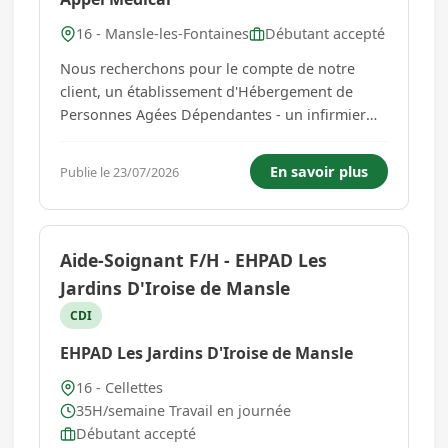
16 - Mansle-les-Fontaines
Débutant accepté
Nous recherchons pour le compte de notre
client, un établissement d'Hébergement de
Personnes Agées Dépendantes - un infirmier
(H/F) diplômé d'Etat.Vos tâches principales : -
planifier et assurer l'exécution des soins sur
En savoir plus
Publie le 23/07/2026
prescriptions médicales. veiller à la continuité
des soins infi...
Aide-Soignant F/H - EHPAD Les
Jardins D'Iroise de Mansle
CDI
EHPAD Les Jardins D'Iroise de Mansle
16 - Cellettes
35H/semaine Travail en journée
Débutant accepté