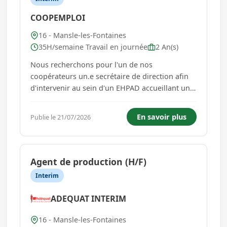
COOPEMPLOI
16 - Mansle-les-Fontaines
35H/semaine Travail en journée
2 An(s)
Nous recherchons pour l'un de nos
coopérateurs un.e secrétaire de direction afin
d'intervenir au sein d'un EHPAD accueillant une
soixantaine de résident situé à Mansle-Les-
Fontaine. Vos missions : * Assurer la gestion
En savoir plus
Publie le 21/07/2026
des appels téléphoniques, courriels. * Gérer la
facturation. * Accue...
Agent de production (H/F)
Interim
ADEQUAT INTERIM
16 - Mansle-les-Fontaines