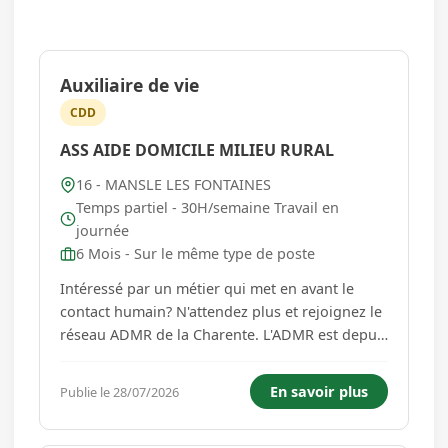
Auxiliaire de vie
CDD
ASS AIDE DOMICILE MILIEU RURAL
16 - MANSLE LES FONTAINES
Temps partiel - 30H/semaine Travail en
journée
6 Mois - Sur le même type de poste
Intéressé par un métier qui met en avant le
contact humain? N'attendez plus et rejoignez le
réseau ADMR de la Charente. L'ADMR est depuis
1945 au cœur de l'économie sociale et solidaire.
Les bénévoles et les salariés partagent tous les
En savoir plus
Publie le 28/07/2026
mêmes valeurs : respect de la personne,
citoyenneté, ...