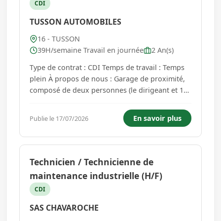
CDI
TUSSON AUTOMOBILES
16 - TUSSON
39H/semaine Travail en journée
2 An(s)
Type de contrat : CDI Temps de travail : Temps
plein À propos de nous : Garage de proximité,
composé de deux personnes (le dirigeant et 1
mécanicien), nous privilégions la qualité du
travail, la relation de confiance avec nos clients
En savoir plus
Publie le 17/07/2026
et un esprit d'équipe convivial. Nous
intervenons sur tous...
Technicien / Technicienne de
maintenance industrielle (H/F)
CDI
SAS CHAVAROCHE