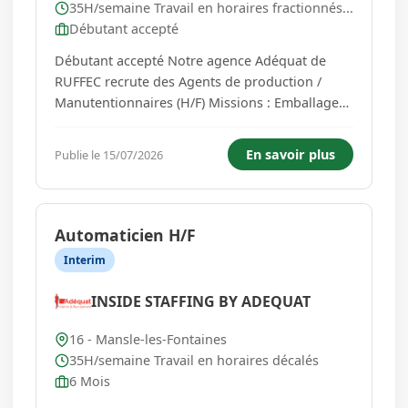
35H/semaine Travail en horaires fractionnés...
Débutant accepté
Débutant accepté Notre agence Adéquat de
RUFFEC recrute des Agents de production /
Manutentionnaires (H/F) Missions : Emballage
Etiquetage Entretien des machines Profil : -
Débutant accepté, - Sérieux, ponctuel,
En savoir plus
Publie le 15/07/2026
dynamique, organisé et doté d'un esprit
d'équipe, Rémunération et avanta...
Automaticien H/F
Interim
INSIDE STAFFING BY ADEQUAT
16 - Mansle-les-Fontaines
35H/semaine Travail en horaires décalés
6 Mois