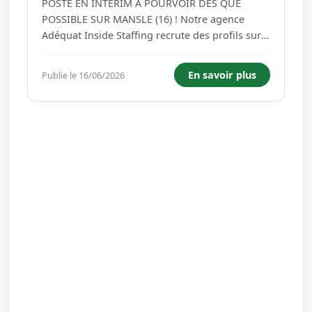
POSTE EN INTERIM A POURVOIR DES QUE
POSSIBLE SUR MANSLE (16) ! Notre agence
Adéquat Inside Staffing recrute des profils sur
un poste de Technicien de maintenance (F/H) en
Intérim. Missions : -Réaliser les interventions de
En savoir plus
Publie le 16/06/2026
maintenance -Rendre compte et rédiger les
rapports d'intervention -Cont...