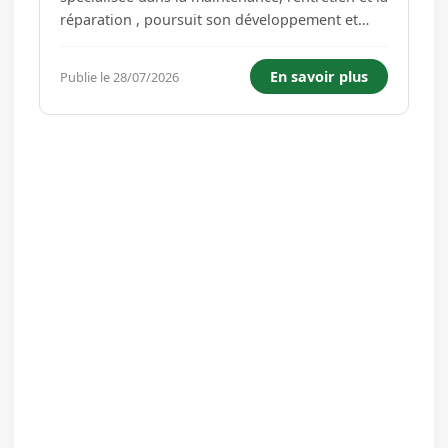
réparation , poursuit son développement et
recherche un(e) Technicien(ne) de Maintenance
H/F . Vous souhaitez intégrer une structure à
En savoir plus
Publie le 28/07/2026
taille humaine, intervenir sur des équipements
techniques...