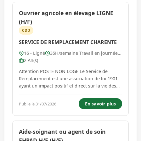
Ouvrier agricole en élevage LIGNE
(H/F)
CDD
SERVICE DE REMPLACEMENT CHARENTE
16 - Ligné
35H/semaine Travail en journée...
2 An(s)
Attention POSTE NON LOGE Le Service de
Remplacement est une association de loi 1901
ayant un impact positif et direct sur la vie des
agriculteurs en devenant un soutien essentiel et
en les aidant sur leur exploitation. Chez nous,
En savoir plus
Publie le 31/07/2026
les valeurs de respect, d'échange, de réactivité
et d'entraide sont...
Aide-soignant ou agent de soin
EHPAD H/F (H/F)