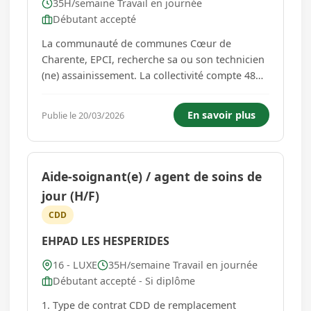
35H/semaine Travail en journée
Débutant accepté
La communauté de communes Cœur de
Charente, EPCI, recherche sa ou son technicien
(ne) assainissement. La collectivité compte 48
communes pour une population de 22 600
habitants. Idéalement situé entre Angoulême
En savoir plus
Publie le 20/03/2026
(Festival de la BD, circuit des remparts,
Gastronomades...), Poitiers (Futuroscope...
Aide-soignant(e) / agent de soins de
jour (H/F)
CDD
EHPAD LES HESPERIDES
16 - LUXE
35H/semaine Travail en journée
Débutant accepté - Si diplôme
1. Type de contrat CDD de remplacement