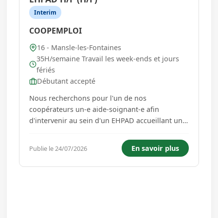
Interim
COOPEMPLOI
16 - Mansle-les-Fontaines
35H/semaine Travail les week-ends et jours
fériés
Débutant accepté
Nous recherchons pour l'un de nos
coopérateurs un-e aide-soignant-e afin
d'intervenir au sein d'un EHPAD accueillant une
soixantaine de résidents, sur le secteur de
Mansle. Vos missions : Intégré(e) à une équipe
En savoir plus
Publie le 24/07/2026
de soins, vous assistez l'infirmier(ère) dans les
activités quotidiennes de so...