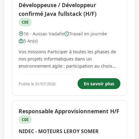
Développeuse / Développeur
confirmé Java fullstack (H/F)
CDI
16 - Aussac-Vadalle
Travail en journée
5 An(s)
Vos missions Participer à toutes les phases de
nos projets informatiques dans un
environnement agile : participation au choix
des technologies, développement, mise en
places des plateformes d'intégration et tests,
En savoir plus
Publie le 31/07/2026
animation des daily meeting ainsi que des
démonstrations client...
Responsable Approvisionnement H/F
CDI
NIDEC - MOTEURS LEROY SOMER