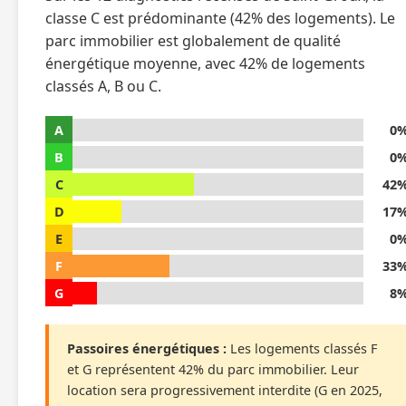
classe C est prédominante (42% des logements). Le
parc immobilier est globalement de qualité
énergétique moyenne, avec 42% de logements
classés A, B ou C.
A
0
B
0
C
42
D
17
E
0
F
33
G
8
Passoires énergétiques :
Les logements classés F
et G représentent 42% du parc immobilier. Leur
location sera progressivement interdite (G en 2025,