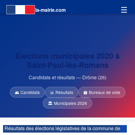
☰
la-mairie.com
Élections municipales 2020 à
Saint-Paul-lès-Romans
Candidats et résultats — Drôme (26)
👥 Candidats
📊 Résultats
🏫 Bureaux de vote
🏛 Municipales 2026
Résultats des élections législatives de la commune de
Saint-Paul-lès-Romans :
| 4ème circonscription