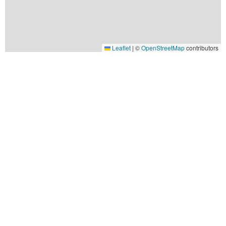
Leaflet
|
©
OpenStreetMap
contributors