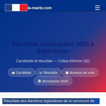
☰
la-mairie.com
Élections municipales 2020 à
Saint-Péver
Candidats et résultats — Côtes-d'Armor (22)
👥 Candidats
📊 Résultats
🏫 Bureaux de vote
🏛 Municipales 2026
Résultats des élections législatives de la commune de
Saint-Péver :
| 4ème circonscription