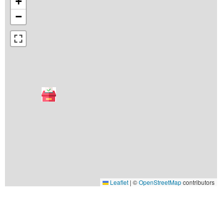
+
−
Leaflet
|
©
OpenStreetMap
contributors