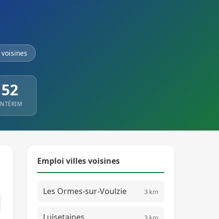
voisines
52
INTÉRIM
Emploi villes voisines
Les Ormes-sur-Voulzie
3 km
Luisetaines
3 km