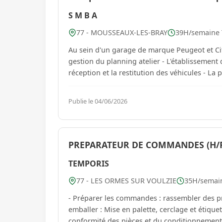
S M B A
77 - MOUSSEAUX-LES-BRAY
39H/semaine T
Au sein d'un garage de marque Peugeot et Citroën, vous serez 
gestion du planning atelier - L'établissement 
réception et la restitution des véhicules - La 
Publie le 04/06/2026
PREPARATEUR DE COMMANDES (H/
TEMPORIS
77 - LES ORMES SUR VOULZIE
35H/semaine
- Préparer les commandes : rassembler des p
emballer : Mise en palette, cerclage et étiqueta
conformité des pièces et du conditionnement 