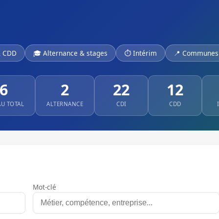
& CDD
🎓 Alternance & stages
⏱ Intérim
📍 Communes 
6
2
22
12
AU TOTAL
ALTERNANCE
CDI
CDD
Mot-clé