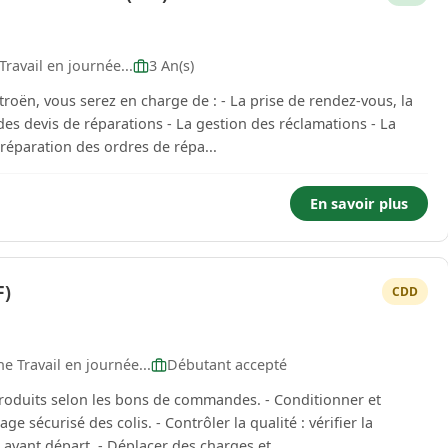
ravail en journée...
3 An(s)
en charge de : - La prise de rendez-vous, la
des devis de réparations - La gestion des réclamations - La
préparation des ordres de répa...
En savoir plus
F)
CDD
 Travail en journée...
Débutant accepté
roduits selon les bons de commandes. - Conditionner et
ge sécurisé des colis. - Contrôler la qualité : vérifier la
avant départ. - Déplacer des charges et...