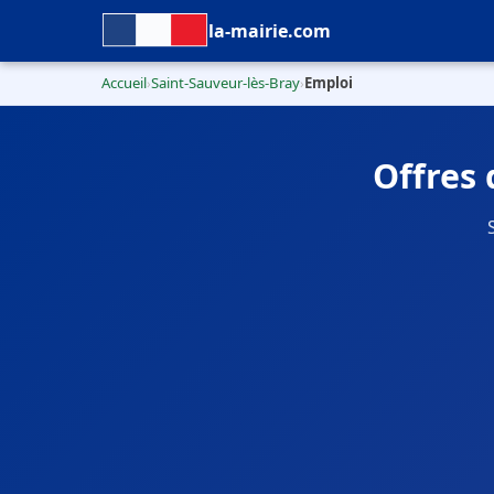
la-mairie.com
Accueil
Saint-Sauveur-lès-Bray
Emploi
›
›
Offres 