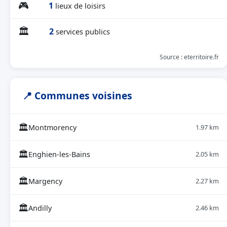
🎮
1
lieux de loisirs
🏛
2
services publics
Source : eterritoire.fr
📍 Communes voisines
🏛
Montmorency
1.97 km
🏛
Enghien-les-Bains
2.05 km
🏛
Margency
2.27 km
🏛
Andilly
2.46 km