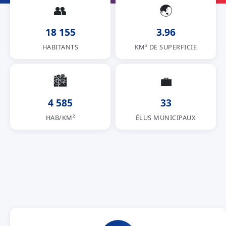
👥
🌏
18 155
3.96
HABITANTS
KM² DE SUPERFICIE
🏙
💼
4 585
33
HAB/KM²
ÉLUS MUNICIPAUX