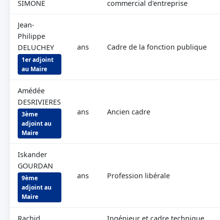
SIMONE
commercial d'entreprise
Jean-
Philippe
ans
Cadre de la fonction publique
DELUCHEY
1er adjoint
au Maire
Amédée
DESRIVIERES
ans
Ancien cadre
3ème
adjoint au
Maire
Iskander
GOURDAN
ans
Profession libérale
9ème
adjoint au
Maire
Rachid
Ingénieur et cadre technique