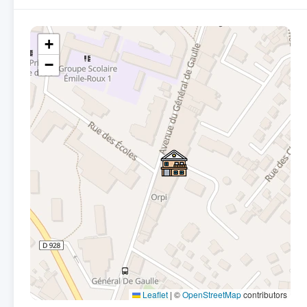
+
−
Leaflet
|
©
OpenStreetMap
contributors