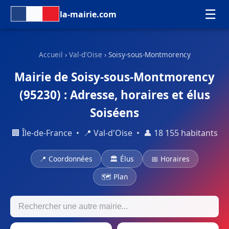
☰
la-mairie.com
Accueil
›
Val-d'Oise
› Soisy-sous-Montmorency
Mairie de Soisy-sous-Montmorency
(95230) : Adresse, horaires et élus
Soiséens
🏢 Île-de-France • 📍 Val-d'Oise • 👤 18 155 habitants
📍 Coordonnées
🏛 Élus
📅 Horaires
🗺 Plan