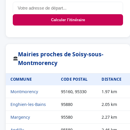
Calculer l'itinéraire
Mairies proches de Soisy-sous-
🏛
Montmorency
COMMUNE
CODE POSTAL
DISTANCE
Montmorency
95160, 95330
1.97 km
Enghien-les-Bains
95880
2.05 km
Margency
95580
2.27 km
Andilly
95580
2.46 km