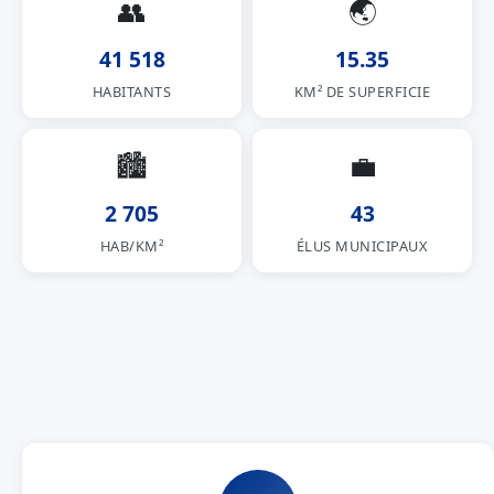
👥
🌏
41 518
15.35
HABITANTS
KM² DE SUPERFICIE
🏙
💼
2 705
43
HAB/KM²
ÉLUS MUNICIPAUX