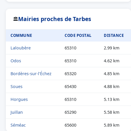
Mairies proches de Tarbes
🏛
COMMUNE
CODE POSTAL
DISTANCE
Laloubère
65310
2.99 km
Odos
65310
4.62 km
Bordères-sur-l'Échez
65320
4.85 km
Soues
65430
4.88 km
Horgues
65310
5.13 km
Juillan
65290
5.58 km
Séméac
65600
5.89 km