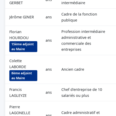
GERBET
intermédiaire
Cadre de la fonction
Jérôme GINER
ans
publique
Profession intermédiaire
Florian
administrative et
HOURDOU
ans
commerciale des
15ème adjoint
au Maire
entreprises
Colette
LABORDE
ans
Ancien cadre
8ème adjoint
au Maire
Francis
Chef d'entreprise de 10
ans
LAGLEYZE
salariés ou plus
Pierre
Cadre administratif et
LAGONELLE
ans