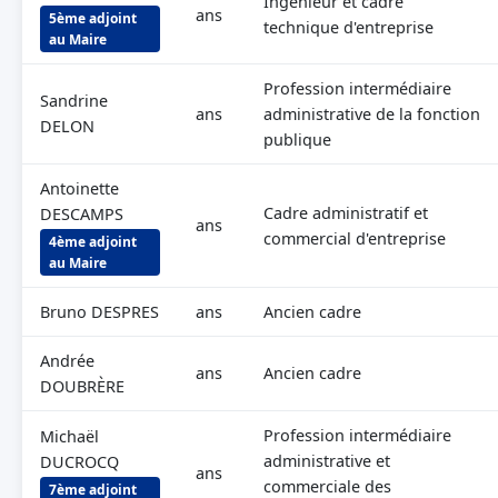
Ingénieur et cadre
ans
5ème adjoint
technique d'entreprise
au Maire
Profession intermédiaire
Sandrine
ans
administrative de la fonction
DELON
publique
Antoinette
Cadre administratif et
DESCAMPS
ans
commercial d'entreprise
4ème adjoint
au Maire
Bruno DESPRES
ans
Ancien cadre
Andrée
ans
Ancien cadre
DOUBRÈRE
Profession intermédiaire
Michaël
administrative et
DUCROCQ
ans
commerciale des
7ème adjoint