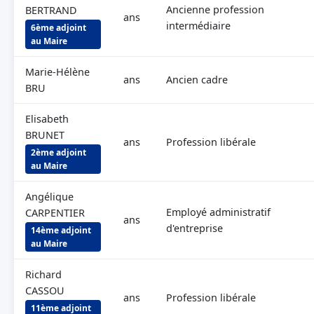
Ancienne profession
BERTRAND
ans
intermédiaire
6ème adjoint
au Maire
Marie-Hélène
ans
Ancien cadre
BRU
Elisabeth
BRUNET
ans
Profession libérale
2ème adjoint
au Maire
Angélique
Employé administratif
CARPENTIER
ans
d'entreprise
14ème adjoint
au Maire
Richard
CASSOU
ans
Profession libérale
11ème adjoint