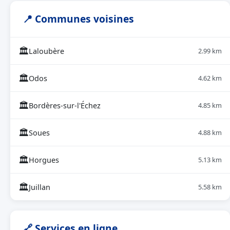
📍 Communes voisines
🏛
Laloubère
2.99 km
🏛
Odos
4.62 km
🏛
Bordères-sur-l'Échez
4.85 km
🏛
Soues
4.88 km
🏛
Horgues
5.13 km
🏛
Juillan
5.58 km
🔗 Services en ligne