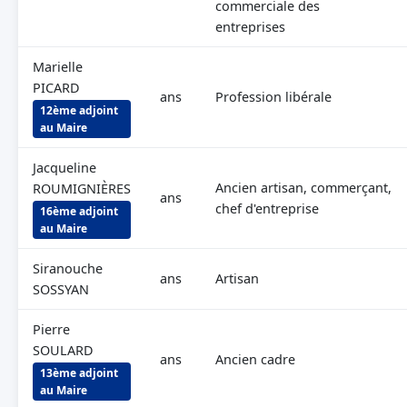
commerciale des
entreprises
Marielle
PICARD
ans
Profession libérale
12ème adjoint
au Maire
Jacqueline
Ancien artisan, commerçant,
ROUMIGNIÈRES
ans
chef d'entreprise
16ème adjoint
au Maire
Siranouche
ans
Artisan
SOSSYAN
Pierre
SOULARD
ans
Ancien cadre
13ème adjoint
au Maire