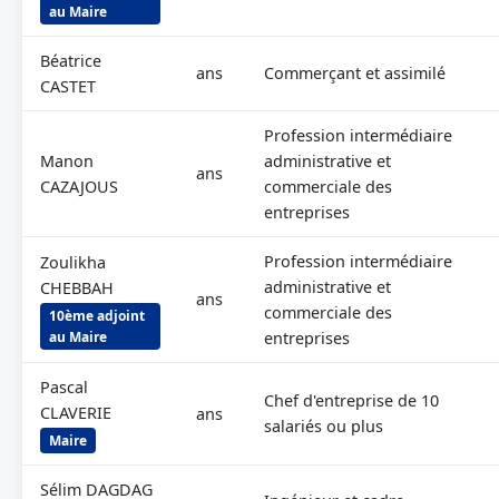
au Maire
Béatrice
ans
Commerçant et assimilé
CASTET
Profession intermédiaire
Manon
administrative et
ans
CAZAJOUS
commerciale des
entreprises
Profession intermédiaire
Zoulikha
administrative et
CHEBBAH
ans
commerciale des
10ème adjoint
au Maire
entreprises
Pascal
Chef d'entreprise de 10
CLAVERIE
ans
salariés ou plus
Maire
Sélim DAGDAG