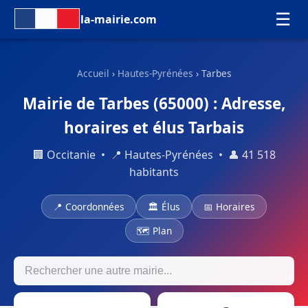
☰
la-mairie.com
Accueil
›
Hautes-Pyrénées
› Tarbes
Mairie de Tarbes (65000) : Adresse,
horaires et élus Tarbais
🏢 Occitanie • 📍 Hautes-Pyrénées • 👤 41 518
habitants
📍 Coordonnées
🏛 Élus
📅 Horaires
🗺 Plan