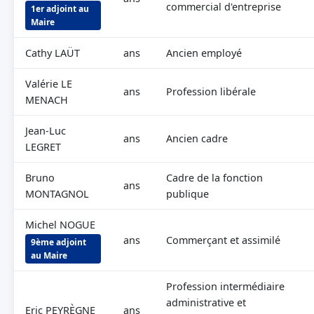
commercial d'entreprise
1er adjoint au
Maire
Cathy LAÜT
ans
Ancien employé
Valérie LE
ans
Profession libérale
MENACH
Jean-Luc
ans
Ancien cadre
LEGRET
Bruno
Cadre de la fonction
ans
MONTAGNOL
publique
Michel NOGUE
ans
Commerçant et assimilé
9ème adjoint
au Maire
Profession intermédiaire
administrative et
Eric PEYRÈGNE
ans