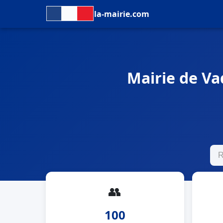
la-mairie.com
Mairie de Va
👥
100