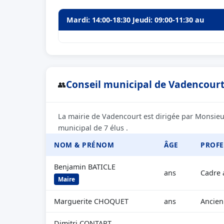
Mardi: 14:00-18:30 Jeudi: 09:00-11:30 au
Conseil municipal de Vadencourt 
👥
La mairie de Vadencourt est dirigée par Monsieu
municipal de 7 élus .
NOM & PRÉNOM
ÂGE
PROFE
Benjamin BATICLE
ans
Cadre 
Maire
Marguerite CHOQUET
ans
Ancien
Dimitri CONTART