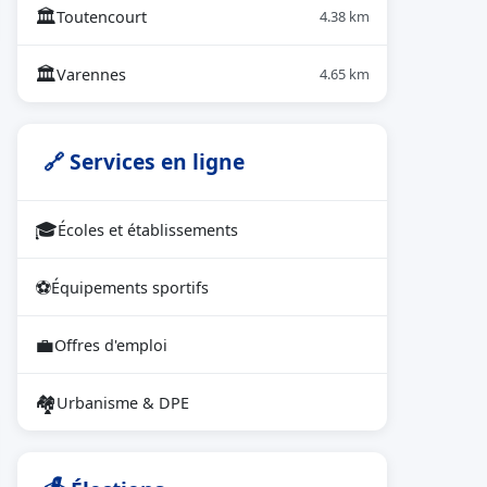
🏛
Toutencourt
4.38 km
🏛
Varennes
4.65 km
🔗 Services en ligne
🎓
Écoles et établissements
⚽
Équipements sportifs
💼
Offres d'emploi
🏘
Urbanisme & DPE