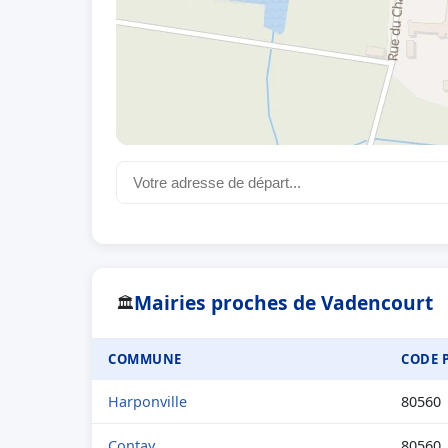
Mairies proches de Vadencourt
🏛
COMMUNE
CODE 
Harponville
80560
Contay
80560