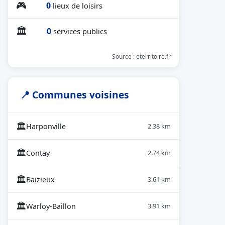
🎮
0
lieux de loisirs
🏛
0
services publics
Source : eterritoire.fr
📍 Communes voisines
🏛
Harponville
2.38 km
🏛
Contay
2.74 km
🏛
Baizieux
3.61 km
🏛
Warloy-Baillon
3.91 km