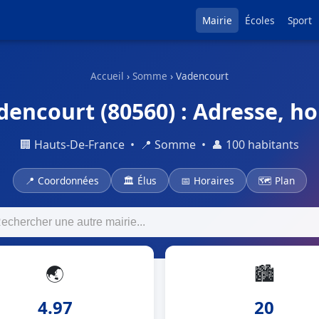
Mairie
Écoles
Sport
Accueil
›
Somme
› Vadencourt
dencourt (80560) : Adresse, hor
🏢 Hauts-De-France • 📍 Somme • 👤 100 habitants
📍 Coordonnées
🏛 Élus
📅 Horaires
🗺 Plan
🌏
🏙
4.97
20