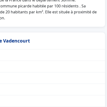
d de la France dans le département Somme.
ommune picarde habitée par 100 résidents . Sa
de 20 habitants par km². Elle est située à proximité de
on.
de Vadencourt