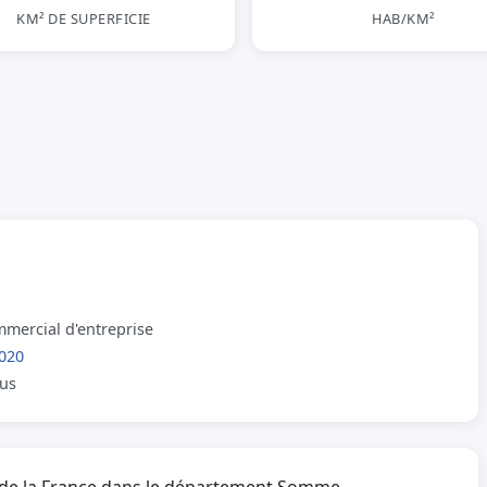
KM² DE SUPERFICIE
HAB/KM²
mmercial d'entreprise
020
lus