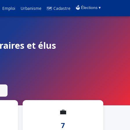
Emploi
Urbanisme
🗺 Cadastre
🗳️ Élections ▾
aires et élus
💼
7