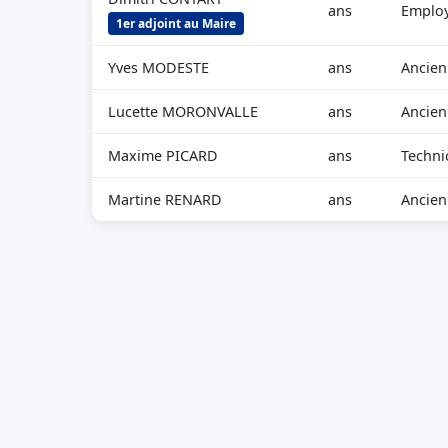
ans
Employ
1er adjoint au Maire
Yves MODESTE
ans
Ancien
Lucette MORONVALLE
ans
Ancien
Maxime PICARD
ans
Techni
Martine RENARD
ans
Ancien