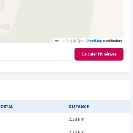
Leaflet
|
©
OpenStreetMap
contributors
Calculer l'itinéraire
POSTAL
DISTANCE
2.38 km
2.74 km