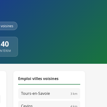
voisines
40
INTÉRIM
Emploi villes voisines
Tours-en-Savoie
3 km
Cevins
4 km