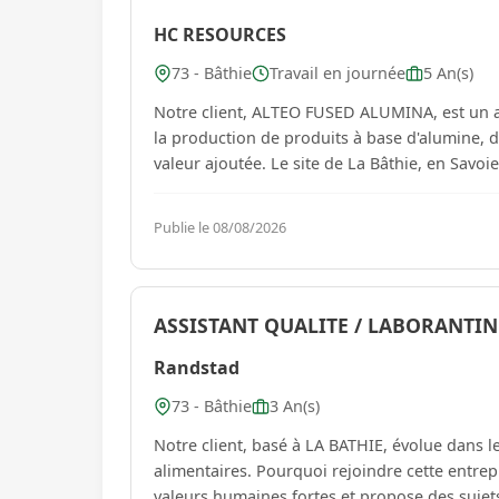
HC RESOURCES
73 - Bâthie
Travail en journée
5 An(s)
Notre client, ALTEO FUSED ALUMINA, est un ac
la production de produits à base d'alumine, d
valeur ajoutée. Le site de La Bâthie, en Savoie
Publie le 08/08/2026
ASSISTANT QUALITE / LABORANTIN 
Randstad
73 - Bâthie
3 An(s)
Notre client, basé à LA BATHIE, évolue dans l
alimentaires. Pourquoi rejoindre cette entrepr
valeurs humaines fortes et propose des sujet