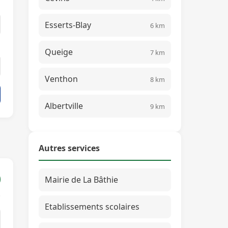
Esserts-Blay
6 km
Queige
7 km
Venthon
8 km
Albertville
9 km
Autres services
Mairie de La Bâthie
Etablissements scolaires