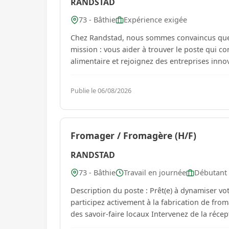
RANDSTAD
73 - Bâthie
Expérience exigée
Chez Randstad, nous sommes convaincus que c
mission : vous aider à trouver le poste qui correspond à vos atte
Publie le 06/08/2026
Fromager / Fromagère (H/F)
RANDSTAD
73 - Bâthie
Travail en journée
Débutant 
Description du poste : Prêt(e) à dynamiser votre quotidien en tant que Aide fromager/Affineur (F/H Vous
participez activement à la fabrication de from
des savoir-faire locaux Intervenez de la récept