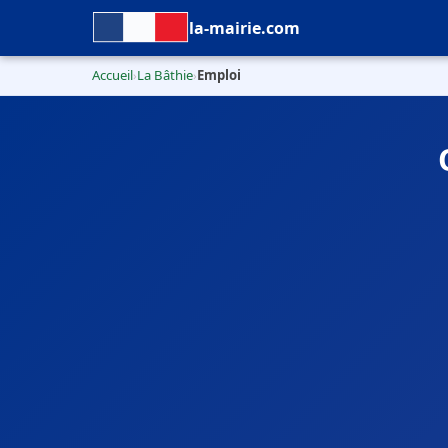
la-mairie.com
Accueil
La Bâthie
Emploi
›
›