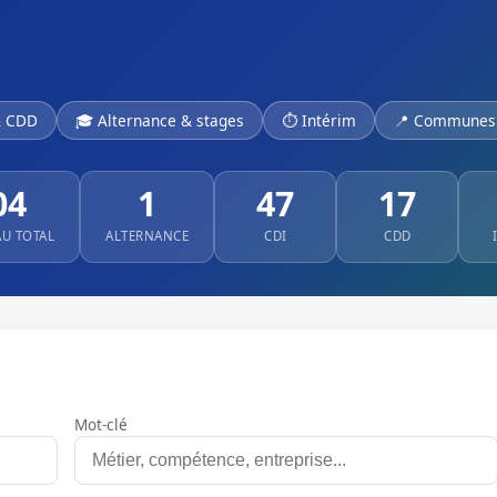
& CDD
🎓 Alternance & stages
⏱ Intérim
📍 Communes 
04
1
47
17
AU TOTAL
ALTERNANCE
CDI
CDD
Mot-clé