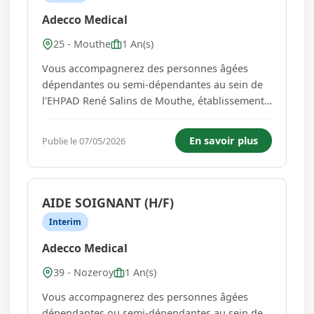
Adecco Medical
25 - Mouthe
1 An(s)
Vous accompagnerez des personnes âgées
dépendantes ou semi-dépendantes au sein de
l'EHPAD René Salins de Mouthe, établissement
rattaché au CHI de Haute-Comté, accueillant
des résidents nécessitant un accompagnement
En savoir plus
Publie le 07/05/2026
quotidien dans un environnement sécurisé et
bienveillant.Soutien pour les...
AIDE SOIGNANT (H/F)
Interim
Adecco Medical
39 - Nozeroy
1 An(s)
Vous accompagnerez des personnes âgées
dépendantes ou semi-dépendantes au sein de