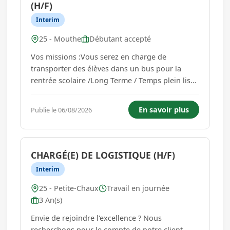
(H/F)
Interim
25 - Mouthe
Débutant accepté
Vos missions :Vous serez en charge de
transporter des élèves dans un bus pour la
rentrée scolaire /Long Terme / Temps plein lissé
sur 10 mois (De septembre à juin) / Pas de
travail pendant les vacances scolaires...
En savoir plus
Publie le 06/08/2026
CHARGÉ(E) DE LOGISTIQUE (H/F)
Interim
25 - Petite-Chaux
Travail en journée
3 An(s)
Envie de rejoindre l'excellence ? Nous
recherchons pour le compte de notre client,