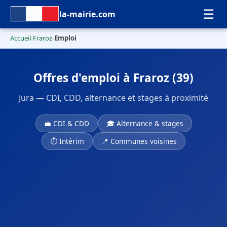
☰
la-mairie.com
Accueil
Fraroz
Emploi
›
›
Offres d'emploi à Fraroz (39)
Jura — CDI, CDD, alternance et stages à proximité
💼 CDI & CDD
🎓 Alternance & stages
⏱ Intérim
📍 Communes voisines