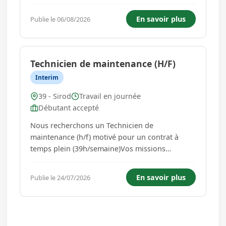
ligne qui ce devra de faire l'usinage de
panneaux clt de différentes sections section de
En savoir plus
Publie le 06/08/2026
bois résineux. Vous devrez donc lancer les
programme de découpe ...
Technicien de maintenance (H/F)
Interim
39 - Sirod
Travail en journée
Débutant accepté
Nous recherchons un Technicien de
maintenance (h/f) motivé pour un contrat à
temps plein (39h/semaine)Vos missions
principales :En tant que pilier de notre
maintenance, vous aurez pour mission
En savoir plus
Publie le 24/07/2026
d'assurer le bon fonctionnement de nos outils
de production. Vous réaliserez les opérations
de mainten...