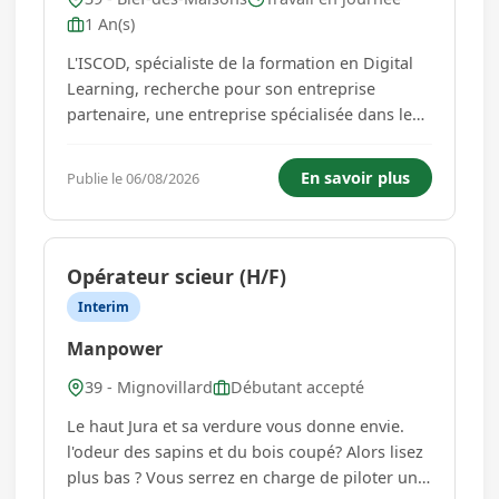
1 An(s)
L'ISCOD, spécialiste de la formation en Digital
Learning, recherche pour son entreprise
partenaire, une entreprise spécialisée dans le
tourisme, un Chargé marketing digital en
contrat d'apprentissage pour préparer l'une de
En savoir plus
Publie le 06/08/2026
nos formations diplômantes reconnues par
l'Etat, de niveau 5 à niveau ...
Opérateur scieur (H/F)
Interim
Manpower
39 - Mignovillard
Débutant accepté
Le haut Jura et sa verdure vous donne envie.
l'odeur des sapins et du bois coupé? Alors lisez
plus bas ? Vous serrez en charge de piloter une