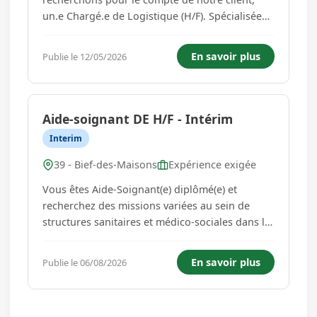
un.e Chargé.e de Logistique (H/F). Spécialisée
depuis 1990 dans l'usinage et la décoration de
composants horlogers de très haut de gamme,
En savoir plus
Publie le 12/05/2026
cette manufacture prestigieuse située à Petite-
Chaux allie savoir-fair...
Aide-soignant DE H/F - Intérim
Interim
39 - Bief-des-Maisons
Expérience exigée
Vous êtes Aide-Soignant(e) diplômé(e) et
recherchez des missions variées au sein de
structures sanitaires et médico-sociales dans le
Jura ?Vitalis Médical, agence spécialisée dans le
recrutement du secteur médical et médico-
En savoir plus
Publie le 06/08/2026
social, recrute des Aides-Soignants H/F pour
intervenir en intéri...