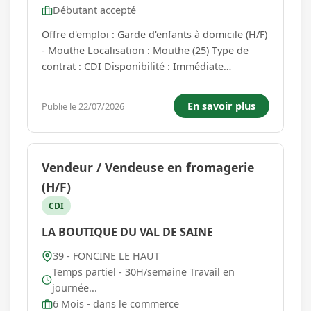
Débutant accepté
Offre d'emploi : Garde d'enfants à domicile (H/F)
- Mouthe Localisation : Mouthe (25) Type de
contrat : CDI Disponibilité : Immédiate
Description du poste Nous recherchons une
personne de confiance pour assurer la garde
En savoir plus
Publie le 22/07/2026
de trois enfants à domicile sur la commune de
Mouthe. Le poste consiste à...
Vendeur / Vendeuse en fromagerie
(H/F)
CDI
LA BOUTIQUE DU VAL DE SAINE
39 - FONCINE LE HAUT
Temps partiel - 30H/semaine Travail en
journée...
6 Mois - dans le commerce