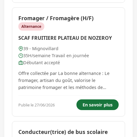
publicitaire - G...
Fromager / Fromagère (H/F)
Alternance
SCAF FRUITIERE PLATEAU DE NOZEROY
39 - Mignovillard
35H/semaine Travail en journée
Débutant accepté
Offre collectée par La bonne alternance : Le
fromager, artisan du goût, valorise le
patrimoine fromager et les méthodes de
production artisanales. Réalise la fabrication et
l'affinage de fromages dans le respect des
En savoir plus
Publie le 27/06/2026
règles d'hygiène et de sécurité alimentaire
Conditionne les fromages et gèr...
Conducteur(trice) de bus scolaire