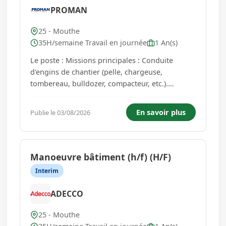
PROMAN
25 - Mouthe
35H/semaine Travail en journée
1 An(s)
Le poste : Missions principales : Conduite
d'engins de chantier (pelle, chargeuse,
tombereau, bulldozer, compacteur, etc.).
Réalisation de travaux de terrassement,
d'extraction et de nivellement. Chargement et
En savoir plus
Publie le 03/08/2026
déchargement de matériaux.
Approvisionnement des zones de travail.
Entretien courant et...
Manoeuvre bâtiment (h/f) (H/F)
Interim
ADECCO
25 - Mouthe