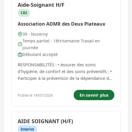
Aide-Soignant H/F
CDI
Association ADMR des Deux Plateaux
39 - Nozeroy
Temps partiel - 18H/semaine Travail en
journée
Débutant accepté
RESPONSABILITÉS : • Assurer des soins
d'hygiène, de confort et des soins préventifs ; •
Participer à la prévention de la dépendance de
la personne (par le biais de stimulations par
exemple) ; • Informer les personnes des soins
En savoir plus
Publie le 14/07/2026
dispensés et donner des informations sur l'état
de san...
AIDE SOIGNANT (H/F)
Interim