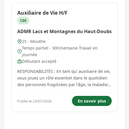
Auxiliaire de Vie H/F
CDI
ADMR Lacs et Montagnes du Haut-Doubs
25 - Mouthe
Temps partiel - 30H/semaine Travail en
journée
Débutant accepté
RESPONSABILITÉS : En tant qu' auxiliaire de vie,
vous jouez un rôle essentiel dans le quotidien
des personnes fragilisées par l'âge, la maladie
ou le handicap. Vous intervenez directement à
leur domicile pour favoriser leur bien-être,
En savoir plus
Publie le 23/07/2026
préserver leur autonomie et leur permettre de
rester che...