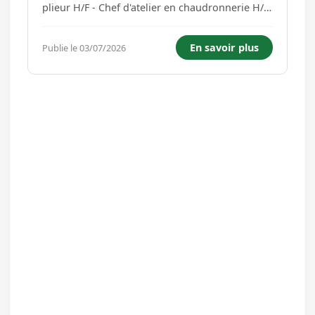
plieur H/F - Chef d'atelier en chaudronnerie H/F
Votre profil : Vous avez des connaissances en
tôlerie / chaudronnerie / tuyauterie. Vous êtes
En savoir plus
Publie le 03/07/2026
curieux(se) et avez une réelle capacité
d'adaptation. ...