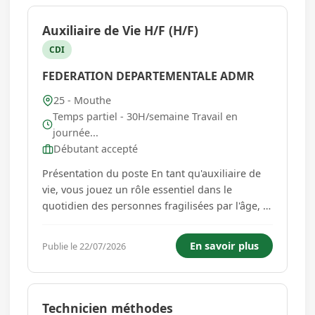
Auxiliaire de Vie H/F (H/F)
CDI
FEDERATION DEPARTEMENTALE ADMR
25 - Mouthe
Temps partiel - 30H/semaine Travail en
journée...
Débutant accepté
Présentation du poste En tant qu'auxiliaire de
vie, vous jouez un rôle essentiel dans le
quotidien des personnes fragilisées par l'âge, la
maladie ou le handicap. Vous intervenez
directement à leur domicile pour favoriser leur
En savoir plus
Publie le 22/07/2026
bien-être, préserver leur autonomie et leur
permettre de rester ch...
Technicien méthodes