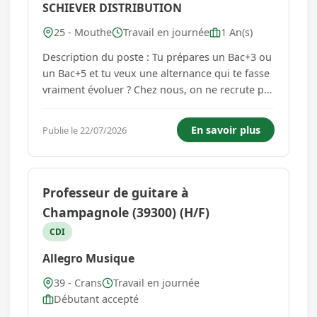
SCHIEVER DISTRIBUTION
25 - Mouthe
Travail en journée
1 An(s)
Description du poste : Tu prépares un Bac+3 ou
un Bac+5 et tu veux une alternance qui te fasse
vraiment évoluer ? Chez nous, on ne recrute pas
juste des alternants : on recrute de futurs
encadrants de magasin . L'objectif est simple :
En savoir plus
Publie le 22/07/2026
te former sur le terrain, te faire monter en
compétences et ...
Professeur de guitare à
Champagnole (39300) (H/F)
CDI
Allegro Musique
39 - Crans
Travail en journée
Débutant accepté