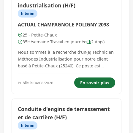
industrialisation (H/F)
Interim
ACTUAL CHAMPAGNOLE POLIGNY 2098
25 - Petite-Chaux
35H/semaine Travail en journée
2 An(s)
Nous sommes à la recherche d'un(e) Technicien
Méthodes Industrialisation pour notre client
basé à Petite-Chaux (25240). Ce poste est
rattaché au Responsable Méthodes & Qualité.
Vous intégrerez une équipe de 6 personnes où
En savoir plus
Publie le 04/08/2026
votre contribution sera essentielle dans les
méthodes et l'industri...
Conduite d'engins de terrassement
et de carrière (H/F)
Interim