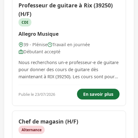
Professeur de guitare à Rix (39250)
(H/F)
CDI
Allegro Musique
39 - Plénise
Travail en journée
Débutant accepté
Nous recherchons un-e professeur-e de guitare
pour donner des cours de guitare dès
maintenant à RIX (39250). Les cours sont pour
un élève adulte qui a un niveau débutant et qui
souhaite des cours plutôt variété. Votre profil :
En savoir plus
Publie le 23/07/2026
Vous avez une expérience dans le domaine de
l'enseignement music...
Chef de magasin (H/F)
Alternance