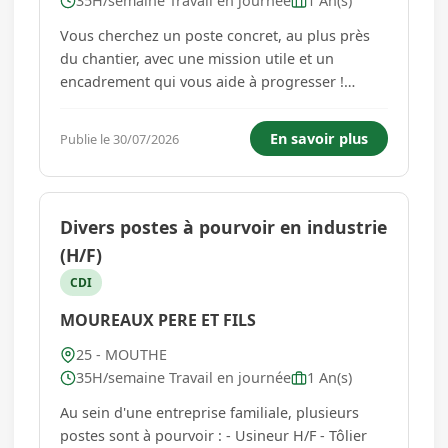
35H/semaine Travail en journée
1 An(s)
Vous cherchez un poste concret, au plus près
du chantier, avec une mission utile et un
encadrement qui vous aide à progresser !
Adecco recrute pour le compte de l'un de ses
clients, acteur du secteur des travaux de
En savoir plus
Publie le 30/07/2026
maçonnerie générale et du gros œuvre du
bâtiment, un Manœuvre bâtiment (H/F)...
Divers postes à pourvoir en industrie
(H/F)
CDI
MOUREAUX PERE ET FILS
25 - MOUTHE
35H/semaine Travail en journée
1 An(s)
Au sein d'une entreprise familiale, plusieurs
postes sont à pourvoir : - Usineur H/F - Tôlier