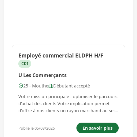
Employé commercial ELDPH H/F
CDI
U Les Commerçants
25 - Mouthe
Débutant accepté
Votre mission principale : optimiser le parcours
d'achat des clients Votre implication permet
d'offre à nos clients un rayon marchand au sein
du département ELDPH (épicerie, liquides,
droguerie, parfumerie et hygiène). - Mise en
En savoir plus
Publie le 05/08/2026
rayon / Étiquetage et suivi des prix / Balisage