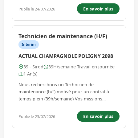
salariés au sein d'une entreprise à taille
En savoir plus
Publie le 24/07/2026
humaine et à culture familiale. Nous sommes
spécialisés ...
Technicien de maintenance (H/F)
Interim
ACTUAL CHAMPAGNOLE POLIGNY 2098
39 - Sirod
39H/semaine Travail en journée
1 An(s)
Nous recherchons un Technicien de
maintenance (h/f) motivé pour un contrat à
temps plein (39h/semaine) Vos missions
principales : En tant que pilier de notre
maintenance, vous aurez pour mission
En savoir plus
Publie le 23/07/2026
d'assurer le bon fonctionnement de nos outils
de production. Vous réaliserez les opérations
de maint...