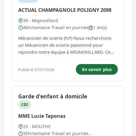
ACTUAL CHAMPAGNOLE POLIGNY 2098
39 - Mignovillard
40H/semaine Travail en journée
1 An(s)
Mécanicien de scierie (h/f) Nous recherchons
un Mécanicien de scierie passionné pour
rejoindre notre équipe à MIGNOVILLARD. Ce
poste offre une opportunité unique de travailler
dans un environnement dynamique et
En savoir plus
Publie le 27/07/2026
technique. Vos missions : Vous serez chargé de
la maintenance des équip...
Garde d'enfant à domicile
CDI
MME Lucie Taponas
25 - MOUTHE
35H/semaine Travail en journée...