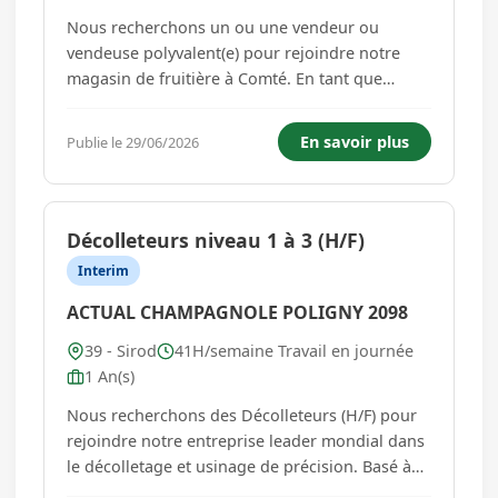
Nous recherchons un ou une vendeur ou
vendeuse polyvalent(e) pour rejoindre notre
magasin de fruitière à Comté. En tant que
professionnel(le) de la vente, vous serez en
charge d'accueillir les clients, de promouvoir
En savoir plus
Publie le 29/06/2026
nos produits et d'assurer une expérience
d'achat agréable et efficace. Vous par...
Décolleteurs niveau 1 à 3 (H/F)
Interim
ACTUAL CHAMPAGNOLE POLIGNY 2098
39 - Sirod
41H/semaine Travail en journée
1 An(s)
Nous recherchons des Décolleteurs (H/F) pour
rejoindre notre entreprise leader mondial dans
le décolletage et usinage de précision. Basé à
SIROD 39300, vous intégrerez une équipe de 80