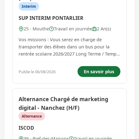
Interim
SUP INTERIM PONTARLIER
25 - Mouthe
Travail en journée
2 An(s)
Vos missions : Vous serez en charge de
transporter des élèves dans un bus pour la
rentrée scolaire 2026/2027 Long Terme / Temps
plein lissé sur 10 mois (De septembre à juin) /
Pas de travail pendant les vacances scolaires
En savoir plus
Publie le 06/08/2026
Votre profil : Vous aimez le contact avec les
usagers Vous justi...
Alternance Chargé de marketing
digital - Nanchez (H/F)
Alternance
ISCOD
39 - Bief-des-Maisons
Travail en journée