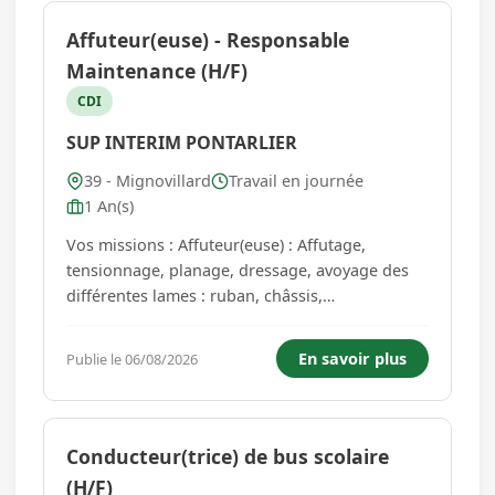
Affuteur(euse) - Responsable
Maintenance (H/F)
CDI
SUP INTERIM PONTARLIER
39 - Mignovillard
Travail en journée
1 An(s)
Vos missions : Affuteur(euse) : Affutage,
tensionnage, planage, dressage, avoyage des
différentes lames : ruban, châssis,
tronçonneuses. - Changement des différentes
lames. - Suivie de l'état des lames et stocks -
En savoir plus
Publie le 06/08/2026
Analyse des disfonctionnements, défauts de
coupes pour trouver la ...
Conducteur(trice) de bus scolaire
(H/F)