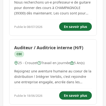
Nous recherchons un·e professeur·e de guitare
pour donner des cours à CHAMPAGNOLE
(39300) dès maintenant. Les cours sont pour
un·e élève de 12 ans qui a un niveau débutant.
Votre profil : Vous avez une expérience dans le
En savoir plus
Publie le 08/07/2026
domaine de l'enseignement musical, idéalement
vous possédez un dipl�...
Auditeur / Auditrice interne (H/F)
CDI
25 - Crouzet
Travail en journée
5 An(s)
Rejoignez une aventure humaine au coeur de la
distribution ! Intégrer Vertdis, c'est rejoindre
une entreprise engagée, ancrée dans les
territoires et tournée vers l'avenir. Filiale
Distribution du groupe Advitam, Vertdis pilote
En savoir plus
Publie le 18/06/2026
et accompagne le développement de l'enseigne
Gamm vert, référence...