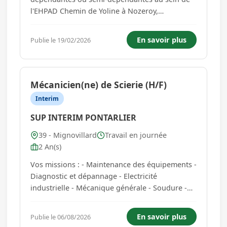
l'EHPAD Chemin de Yoline à Nozeroy,
établissement rattaché au CHI de Haute-Comté,
accueillant des résidents nécessitant un
En savoir plus
Publie le 19/02/2026
accompagnement quotidien dans un
environnement sécurisé et adapté à leurs
besoins...
Mécanicien(ne) de Scierie (H/F)
Interim
SUP INTERIM PONTARLIER
39 - Mignovillard
Travail en journée
2 An(s)
Vos missions : - Maintenance des équipements -
Diagnostic et dépannage - Electricité
industrielle - Mécanique générale - Soudure -
Amélioration continue - Automatisme -
Manutentions diverses Long terme / Temps
En savoir plus
Publie le 06/08/2026
plein / Du lundi au vendredi / Rémunération