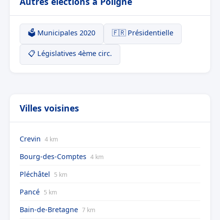
Autres élections à Poligné
🗳️ Municipales 2020
🇫🇷 Présidentielle
📋 Législatives 4ème circ.
Villes voisines
Crevin
4 km
Bourg-des-Comptes
4 km
Pléchâtel
5 km
Pancé
5 km
Bain-de-Bretagne
7 km