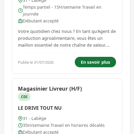
31 - Labège
Temps partiel - 15H/semaine Travail en
journée
Débutant accepté
Votre quotidien chez nous ? En tant qu'Agent de
production agroalimentaire, vous êtes un
maillon essentiel de notre chaîne de valeur.
Vous intervenez sur l'ensemble du flux produit :
* En production : Votre tâche principale est
En savoir plus
Publie le 31/07/2026
l'aliquotage. Vous conditionnez les matières
premières en bocaux...
Magasinier Livreur (H/F)
CDI
LE DRIVE TOUT NU
31 - Labège
35H/semaine Travail en horaires décalés
Débutant accepté