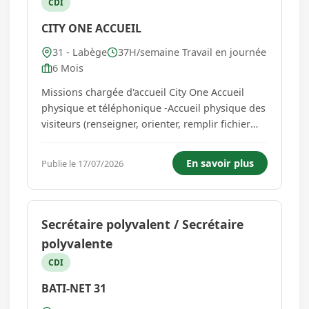
CDI
CITY ONE ACCUEIL
31 - Labège
37H/semaine Travail en journée
6 Mois
Missions chargée d'accueil City One Accueil
physique et téléphonique -Accueil physique des
visiteurs (renseigner, orienter, remplir fichier
visiteurs, .) -Réception téléphonique -Traitement
des fax/mails clients sur Salesforce -Traitement
En savoir plus
Publie le 17/07/2026
des mails sur Outlook Accueil et Inte...
Secrétaire polyvalent / Secrétaire
polyvalente
CDI
BATI-NET 31