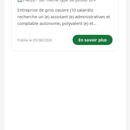
Entreprise de gros oeuvre (10 salariés)
recherche un (e) assistant (e) administratives et
comptable autonome, polyvalent (e) et
expérimenté (e) dans le secteur du gros oeuvre.
Vous aurez pour missions : - La comptabilité
En savoir plus
Publie le 05/08/2026
interne / suivi financier : facturation situation.
suivi RG - Pour le ...