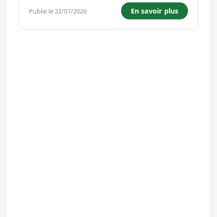
handicaps. Vos missions, votre journée type : -
En savoir plus
Publie le 22/07/2026
Assurer la remise en température des repas
dans le respect des règles d...