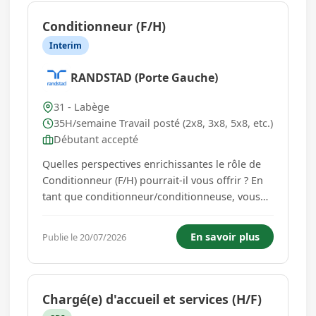
Conditionneur (F/H)
Interim
RANDSTAD (Porte Gauche)
31 - Labège
35H/semaine Travail posté (2x8, 3x8, 5x8, etc.)
Débutant accepté
Quelles perspectives enrichissantes le rôle de
Conditionneur (F/H) pourrait-il vous offrir ? En
tant que conditionneur/conditionneuse, vous
participerez à la préparation et à l'emballage de
produits pour garantir leur qualité et
En savoir plus
Publie le 20/07/2026
conformité. - Assurer le conditionnement des
sets de soins à us...
Chargé(e) d'accueil et services (H/F)