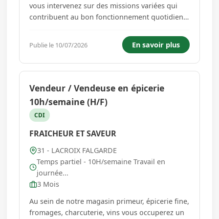
vous intervenez sur des missions variées qui
contribuent au bon fonctionnement quotidien
de l'entreprise. Administration générale * Gérer
le courrier entrant et sortant. * Assurer le
En savoir plus
Publie le 10/07/2026
classement et l'archivage des documents. *
Mettre à jour diff...
Vendeur / Vendeuse en épicerie
10h/semaine (H/F)
CDI
FRAICHEUR ET SAVEUR
31 - LACROIX FALGARDE
Temps partiel - 10H/semaine Travail en
journée...
3 Mois
Au sein de notre magasin primeur, épicerie fine,
fromages, charcuterie, vins vous occuperez un