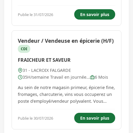
recrutement par Simulation ( MRS) mise en
oeuvre par France Travail . Il s'agit d'un
En savoir plus
Publie le 31/07/2026
recrutement sans CV ouvert aux débutants. Vos
missions princi...
Vendeur / Vendeuse en épicerie (H/F)
CDI
FRAICHEUR ET SAVEUR
31 - LACROIX FALGARDE
35H/semaine Travail en journée...
6 Mois
Au sein de notre magasin primeur, épicerie fine,
fromages, charcuterie, vins vous occuperez un
poste d'employé/vendeur polyvalent. Vous
interviendrez au sein d'une petite équipe de 4 à
5 personnes. Vous serez en charge de la mise
En savoir plus
Publie le 30/07/2026
en rayon des fruits et légumes, Vous
participerez à l'entretien...