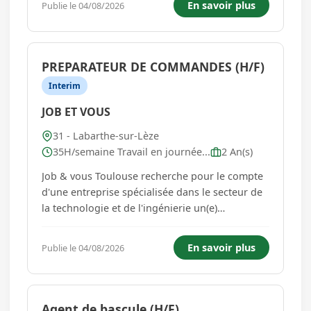
En savoir plus
Publie le 04/08/2026
des candidats pour les entretiens avec le servi...
PREPARATEUR DE COMMANDES (H/F)
Interim
JOB ET VOUS
31 - Labarthe-sur-Lèze
35H/semaine Travail en journée...
2 An(s)
Job & vous Toulouse recherche pour le compte
d'une entreprise spécialisée dans le secteur de
la technologie et de l'ingénierie un(e)
PREPARATEUR DE COMMANDE H/F.
DESCRIPTION DU POSTE : - Préparer les colis
En savoir plus
Publie le 04/08/2026
selon le bon de commande - Réceptionner la
marchandise - Emballer les produits - Rense...
Agent de bascule (H/F)