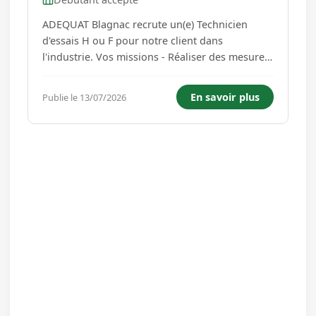
ADEQUAT Blagnac recrute un(e) Technicien
d'essais H ou F pour notre client dans
l'industrie. Vos missions - Réaliser des mesures
électriques, d'effort, de couple, pression,
vitesses linéaire et angulaire sur des
En savoir plus
Publie le 13/07/2026
équipements de petite série à partir de
documents d'essais (procédure de recett...