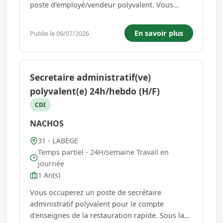
poste d'employé/vendeur polyvalent. Vous
interviendrez au sein d'une petite équipe de 4 à
5 personnes. Vous serez en charge de la mise
En savoir plus
Publie le 09/07/2026
en rayon des fruits et légumes, Vous
participerez à l'entretien...
Secretaire administratif(ve)
polyvalent(e) 24h/hebdo (H/F)
CDI
NACHOS
31 - LABEGE
Temps partiel - 24H/semaine Travail en
journée
1 An(s)
Vous occuperez un poste de secrétaire
administratif polyvalent pour le compte
d'enseignes de la restauration rapide. Sous la