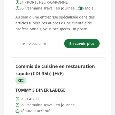
31 - PORTET-SUR-GARONNE
35H/semaine Travail en journée...
6 Mois
Au sein d'une entreprise spécialisée dans des
articles funéraires auprès d'une clientèle de
professionnels, vous occuperez un poste
polyvalent. Les missions confiées pourront
évoluer en fonction des besoins et de l'activité
En savoir plus
Publie le 23/07/2026
de l'entreprise. À ce titre, vous serez amené(e) à
intervenir su...
Commis de Cuisine en restauration
rapide (CDI 35h) (H/F)
CDI
TOMMY'S DINER LABEGE
31 - LABEGE
35H/semaine Travail en journée...
Débutant accepté