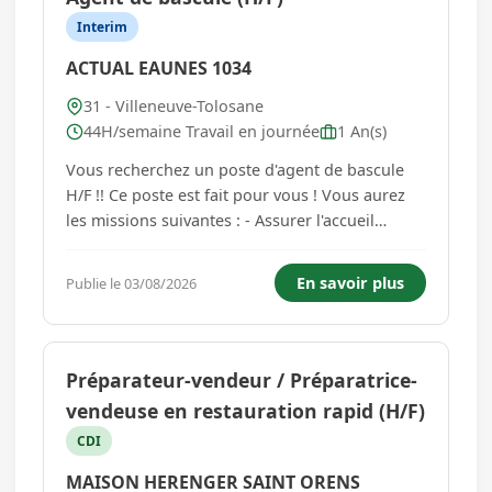
Interim
ACTUAL EAUNES 1034
31 - Villeneuve-Tolosane
44H/semaine Travail en journée
1 An(s)
Vous recherchez un poste d'agent de bascule
H/F !! Ce poste est fait pour vous ! Vous aurez
les missions suivantes : - Assurer l'accueil
physique - Organiser et gérer de l'enlèvement
des produits - Assurer le pesage des camions et
En savoir plus
Publie le 03/08/2026
l'édition des bons de pesée. - Veiller au respect
de la législa...
Préparateur-vendeur / Préparatrice-
vendeuse en restauration rapid (H/F)
CDI
MAISON HERENGER SAINT ORENS