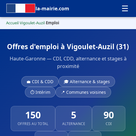
☰
la-mairie.com
Accueil
Vigoulet-Auzil
Emploi
›
›
Offres d'emploi à Vigoulet-Auzil (31)
Haute-Garonne — CDI, CDD, alternance et stages à
proximité
💼 CDI & CDD
🎓 Alternance & stages
⏱ Intérim
📍 Communes voisines
150
5
90
OFFRES AU TOTAL
ALTERNANCE
CDI