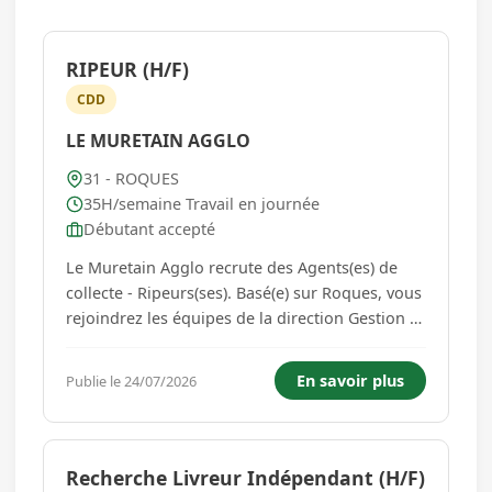
RIPEUR (H/F)
CDD
LE MURETAIN AGGLO
31 - ROQUES
35H/semaine Travail en journée
Débutant accepté
Le Muretain Agglo recrute des Agents(es) de
collecte - Ripeurs(ses). Basé(e) sur Roques, vous
rejoindrez les équipes de la direction Gestion et
Valorisation des Déchets pour des
remplacements courts ou longs. Votre mission :
En savoir plus
Publie le 24/07/2026
participer à la collecte, au traitement et à la
valorisation des d...
Recherche Livreur Indépendant (H/F)