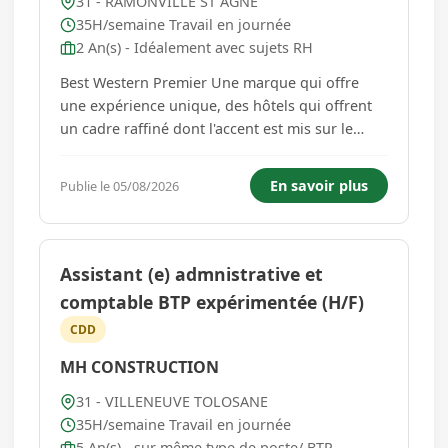
31 - RAMONVILLE ST AGNE
35H/semaine Travail en journée
2 An(s) - Idéalement avec sujets RH
Best Western Premier Une marque qui offre
une expérience unique, des hôtels qui offrent
un cadre raffiné dont l'accent est mis sur le
design et la qualité de services. Ils s'adressent
aux voyageurs qui recherchent un
En savoir plus
Publie le 05/08/2026
hébergement de qualité supérieure,
d'excellents équipements et des prestati...
Assistant (e) admnistrative et
comptable BTP expérimentée (H/F)
CDD
MH CONSTRUCTION
31 - VILLENEUVE TOLOSANE
35H/semaine Travail en journée
5 An(s) - sur même type de poste/ BTP