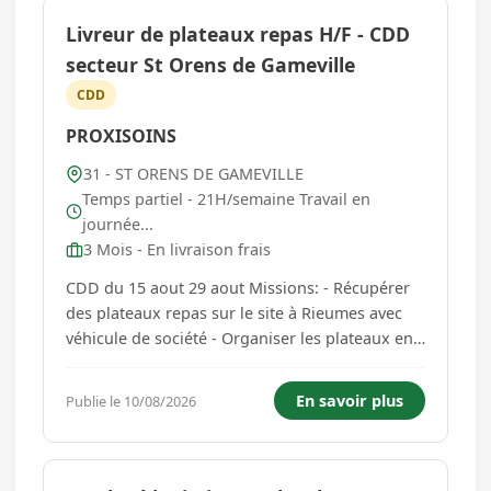
Livreur de plateaux repas H/F - CDD
secteur St Orens de Gameville
CDD
PROXISOINS
31 - ST ORENS DE GAMEVILLE
Temps partiel - 21H/semaine Travail en
journée...
3 Mois - En livraison frais
CDD du 15 aout 29 aout Missions: - Récupérer
des plateaux repas sur le site à Rieumes avec
véhicule de société - Organiser les plateaux en
fonction des différents régimes (allotissement) -
Livraison selon circuit indiqué sur l'application
En savoir plus
Publie le 10/08/2026
de livraison (st Orens de Gameville) - Prise de ...