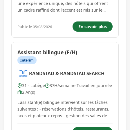
une expérience unique, des hôtels qui offrent
un cadre raffiné dont l'accent est mis sur le
design et la qualité de services. Ils s'adressent
aux voyageurs qui recherchent un
En savoir plus
Publie le 05/08/2026
hébergement de qualité supérieure,
d'excellents équipements et des prestati...
Assistant bilingue (F/H)
Interim
RANDSTAD & RANDSTAD SEARCH
31 - Labège
37H/semaine Travail en journée
2 An(s)
L'assistant(e) bilingue intervient sur les tâches
suivantes : - réservations d'hôtels, restaurants,
taxis et plateaux repas - gestion des salles de
réunions, - gestion des fournitures de bureaux,
- gestions des prestataires (entretiens), - accueil