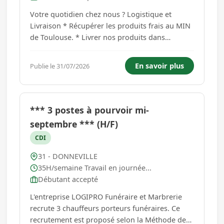
Votre quotidien chez nous ? Logistique et
Livraison * Récupérer les produits frais au MIN
de Toulouse. * Livrer nos produits dans
l'ensemble de nos drives et corners. * Préparer
les commandes avant chaque tournée. *
En savoir plus
Publie le 31/07/2026
Charger et décharger le camion (le CACES est
un plus). Conditionnement...
*** 3 postes à pourvoir mi-
septembre *** (H/F)
CDI
31 - DONNEVILLE
35H/semaine Travail en journée...
Débutant accepté
L'entreprise LOGIPRO Funéraire et Marbrerie
recrute 3 chauffeurs porteurs funéraires. Ce
recrutement est proposé selon la Méthode de