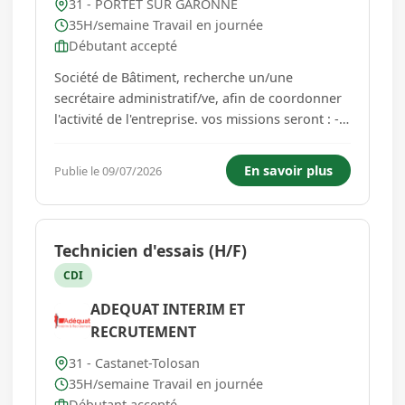
31 - PORTET SUR GARONNE
35H/semaine Travail en journée
Débutant accepté
Société de Bâtiment, recherche un/une
secrétaire administratif/ve, afin de coordonner
l'activité de l'entreprise. vos missions seront : -
réception des appels téléphoniques, - prise de
rendez-vous, - rédaction des devis (mise au
En savoir plus
Publie le 09/07/2026
propre), - gestion des mails Vous devez être
autonome sur...
Technicien d'essais (H/F)
CDI
ADEQUAT INTERIM ET
RECRUTEMENT
31 - Castanet-Tolosan
35H/semaine Travail en journée
Débutant accepté