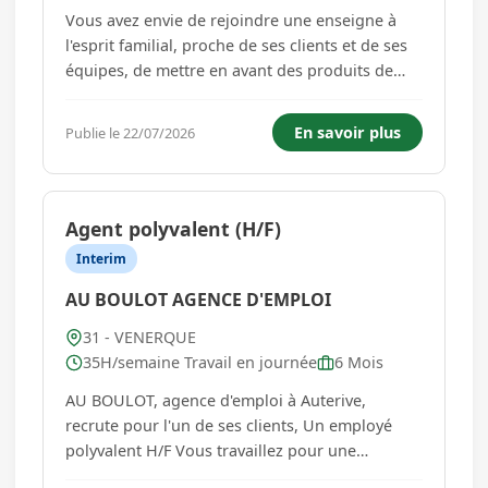
Vous avez envie de rejoindre une enseigne à
l'esprit familial, proche de ses clients et de ses
équipes, de mettre en avant des produits de
qualité dans un cadre fun et authentique. Le
restaurant Tommy's Diner de Labège (31), sur le
En savoir plus
Publie le 22/07/2026
thème américain des années 50, recherche un
commis de cuisine...
Agent polyvalent (H/F)
Interim
AU BOULOT AGENCE D'EMPLOI
31 - VENERQUE
35H/semaine Travail en journée
6 Mois
AU BOULOT, agence d'emploi à Auterive,
recrute pour l'un de ses clients, Un employé
polyvalent H/F Vous travaillez pour une
structure qui s'occupe d'enfants avec de lourds