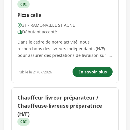
CDI
Pizza calia
31 - RAMONVILLE ST AGNE
Débutant accepté
Dans le cadre de notre activité, nous
recherchons des livreurs indépendants (H/F)
pour assurer des prestations de livraison sur le
secteur de Ramonville-Saint-Agne. Vos missions
: Prise en charge et distribution des
En savoir plus
Publie le 21/07/2026
commandes / colis sur la zone attribuée.
Respect des délais, des itinéraires...
Chauffeur-livreur préparateur /
Chauffeuse-livreuse préparatrice
(H/F)
CDI