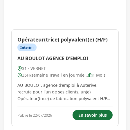
Opérateur(trice) polyvalent(e) (H/F)
Interim
AU BOULOT AGENCE D'EMPLOI
31 - VERNET
35H/semaine Travail en journée...
1 Mois
AU BOULOT, agence d'emploi à Auterive,
recrute pour l'un de ses clients, un(e)
Opérateur(trice) de fabrication polyvalent H/F
Vos missions: - Contrôle visuel de la
production, retirer les produits non conformes
En savoir plus
Publie le 22/07/2026
ou défectueux - Mise en sachet de la
production - Mise en carton des sachets - ...