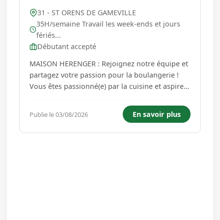
31 - ST ORENS DE GAMEVILLE
35H/semaine Travail les week-ends et jours
fériés...
Débutant accepté
MAISON HERENGER : Rejoignez notre équipe et
partagez votre passion pour la boulangerie !
Vous êtes passionné(e) par la cuisine et aspirez
à un poste où vous pourrez vous épanouir dans
un environnement stimulant et convivial ?
En savoir plus
Publie le 03/08/2026
Maison HERENGER recrute un(e)
Préparateur(trice) Snacking en Boula...