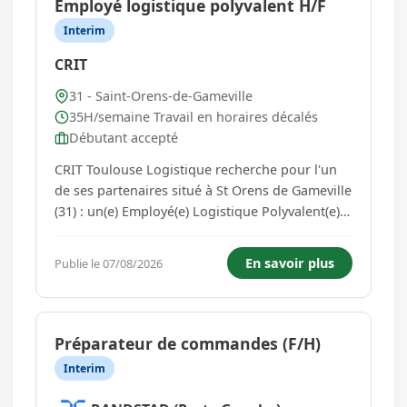
Employé logistique polyvalent H/F
Interim
CRIT
31 - Saint-Orens-de-Gameville
35H/semaine Travail en horaires décalés
Débutant accepté
CRIT Toulouse Logistique recherche pour l'un
de ses partenaires situé à St Orens de Gameville
(31) : un(e) Employé(e) Logistique Polyvalent(e)
(H/F) pour une mission d'intérim évolutive.
Conditions : - Travail en équipe, horaires
En savoir plus
Publie le 07/08/2026
variables (incluant certains samedis) - Mission
évolutive ave...
Préparateur de commandes (F/H)
Interim