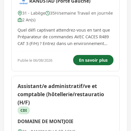
RANDSTAD (Porte Gauche)
31 - Labège
35H/semaine Travail en journée
2 An(s)
Quel défi captivant attendrez-vous en tant que
Préparateur de commandes AVEC CACES R489
CAT 3 (F/H) ? Entrez dans un environnement
dynamique où vous serez chargé(e) de garantir
l'efficacité des opérations de gestion des
En savoir plus
Publie le 06/08/2026
marchandises. - Réceptionner, contrôler et
stocker les marchandises tout...
Assistant/e administratif/ve et
comptable (hôtellerie/restauratio
(H/F)
CDI
DOMAINE DE MONTJOIE