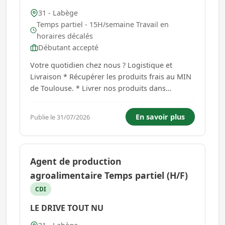
31 - Labège
Temps partiel - 15H/semaine Travail en
horaires décalés
Débutant accepté
Votre quotidien chez nous ? Logistique et
Livraison * Récupérer les produits frais au MIN
de Toulouse. * Livrer nos produits dans
l'ensemble de nos drives et corners. * Préparer
les commandes avant chaque tournée. *
En savoir plus
Publie le 31/07/2026
Charger et décharger le camion (le CACES est
un plus). Conditionnement...
Agent de production
agroalimentaire Temps partiel (H/F)
CDI
LE DRIVE TOUT NU