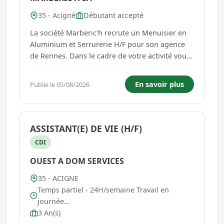
35 - Acigné
Débutant accepté
La société Marberic'h recrute un Menuisier en
Aluminium et Serrurerie H/F pour son agence
de Rennes. Dans le cadre de votre activité vous
aurez : - Une grande autonomie dans la
réalisation et l'organisation des activités. - Des
En savoir plus
Publie le 05/08/2026
interventions sur des équipements différents
permettant d'...
ASSISTANT(E) DE VIE (H/F)
CDI
OUEST A DOM SERVICES
35 - ACIGNE
Temps partiel - 24H/semaine Travail en
journée...
3 An(s)