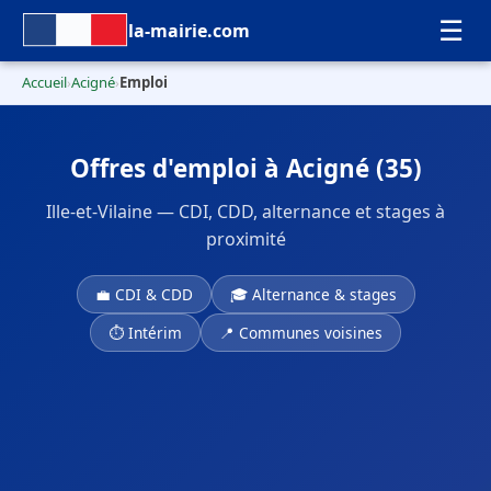
☰
la-mairie.com
Accueil
Acigné
Emploi
›
›
Offres d'emploi à Acigné (35)
Ille-et-Vilaine — CDI, CDD, alternance et stages à
proximité
💼 CDI & CDD
🎓 Alternance & stages
⏱ Intérim
📍 Communes voisines