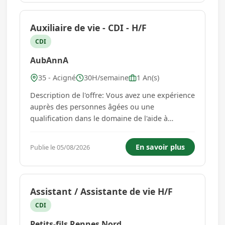
aid...
Auxiliaire de vie - CDI - H/F
CDI
AubAnnA
35 - Acigné
30H/semaine
1 An(s)
Description de l'offre: Vous avez une expérience
auprès des personnes âgées ou une
qualification dans le domaine de l'aide à
domicile ? L'agence AubAnnA, implantée à
Cesson-Sévigné (35510), recherche un(e)
En savoir plus
Publie le 05/08/2026
auxiliaire de vie en CDI, à temps partiel ou à
temps plein, pour intervenir à Renn...
Assistant / Assistante de vie H/F
CDI
Petits-fils Rennes Nord