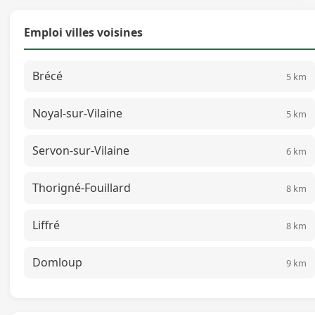
Emploi villes voisines
Brécé
5 km
Noyal-sur-Vilaine
5 km
Servon-sur-Vilaine
6 km
Thorigné-Fouillard
8 km
Liffré
8 km
Domloup
9 km