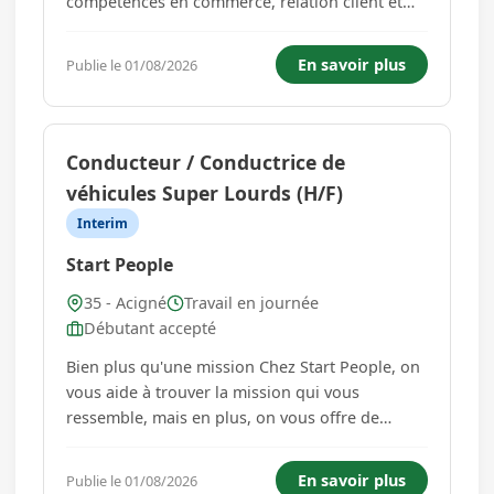
compétences en commerce, relation client et
gestion d'un point de vente au sein d'une
enseigne de la grande distribution ? Vous êtes
En savoir plus
Publie le 01/08/2026
titulaire d'un BAC ou équivalence ?Préparez un
BTS Management Commercial Op�...
Conducteur / Conductrice de
véhicules Super Lourds (H/F)
Interim
Start People
35 - Acigné
Travail en journée
Débutant accepté
Bien plus qu'une mission Chez Start People, on
vous aide à trouver la mission qui vous
ressemble, mais en plus, on vous offre de
nombreux avantages pour faciliter votre
quotidien : -Prime de parrainage : En aidant
En savoir plus
Publie le 01/08/2026
un(e) ami(e) à trouver un emploi, vous gagnez...