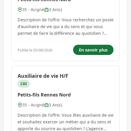
35 - Acigné
3 An(s)
Description de l'offre: Vous recherchez un poste
d'auxiliaire de vie qui a du sens et qui vous
permet de faire la différence au quotidien ?
L'agence Petits-fils Rennes Nord recrute des
auxiliaires de vie et assistant(e)s de vie pour des
En savoir plus
Publie le 05/08/2026
postes en CDI auprès de ses bénéficiaires. Vos
missions : a...
Auxiliaire de vie H/F
CDI
Petits-fils Rennes Nord
35 - Acigné
3 An(s)
Description de l'offre: Vous êtes auxiliaire de vie
et souhaitez exercer un métier qui a du sens et
apporte du sourire au quotidien ? L'agence