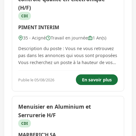
(H/F)
CDI
PIMENT INTERIM
35 - Acigné
Travail en journée
1 An(s)
Description du poste : Vous ne vous retrouvez
pas dans les annonces qui vous sont proposées
Vous recherchez un poste à la hauteur de vos
compétences Nous recherchons pour le compte
de notre partenaire, spécialisé dans le domaine
En savoir plus
Publie le 05/08/2026
de l'électronique, un : Technicien Electronique
H/F Sous la r...
Menuisier en Aluminium et
Serrurerie H/F
CDI
MARBERIC'H SA