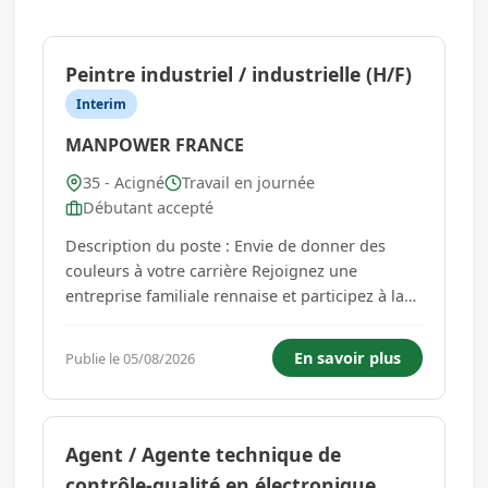
Peintre industriel / industrielle (H/F)
Interim
MANPOWER FRANCE
35 - Acigné
Travail en journée
Débutant accepté
Description du poste : Envie de donner des
couleurs à votre carrière Rejoignez une
entreprise familiale rennaise et participez à la
création de matériel de levage et de
manutention de haute qualité Manpower
En savoir plus
Publie le 05/08/2026
Rennes Industrie recrute un Peintre Industriel
H/F pour un poste en 2x8. Avec 1200 c...
Agent / Agente technique de
contrôle-qualité en électronique