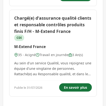
et lui aussi ! -Des formations pou...
Chargé(e) d'assurance qualité clients
et responsable contrôles produits
finis F/H - M-Extend France
CDI
M-Extend France
35 - Acigné
Travail en journée
3 An(s)
Au sein d'un service Qualité, vous rejoignez une
équipe d'une vingtaine de personnes.
Rattaché(e) au Responsable qualité, et dans le
cadre de la politique qualité, vous jouez un rôle
clé dans la performance qualité de nos clients.
En savoir plus
Publie le 31/07/2026
Vous êtes l'interlocuteur qualité de nos clients
tractori...