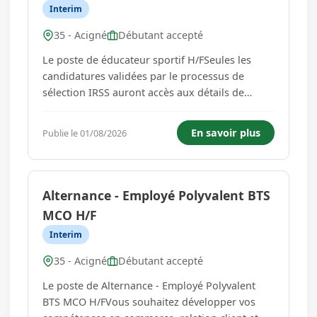
Interim
35 - Acigné
Débutant accepté
Le poste de éducateur sportif H/FSeules les
candidatures validées par le processus de
sélection IRSS auront accès aux détails de
l'offre. Aucune information ne sera transmise
par téléphone. Encadrement d'activités
En savoir plus
Publie le 01/08/2026
multisports : - Animer des cours collectifs. -
Concevoir et adapter les séanc...
Alternance - Employé Polyvalent BTS
MCO H/F
Interim
35 - Acigné
Débutant accepté
Le poste de Alternance - Employé Polyvalent
BTS MCO H/FVous souhaitez développer vos