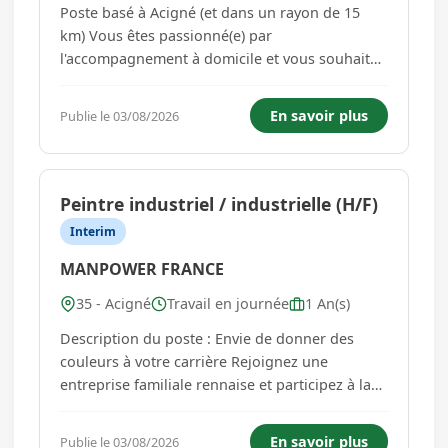
Poste basé à Acigné (et dans un rayon de 15
km) Vous êtes passionné(e) par
l'accompagnement à domicile et vous souhaitez
intégrer une équipe humaine et bienveillante ?
Rejoignez-nous en tant qu'ASSISTANT(E) DE VIE !
En savoir plus
Publie le 03/08/2026
Votre mission, si vous l'acceptez : Auprès de
particuliers à leur domi...
Peintre industriel / industrielle (H/F)
Interim
MANPOWER FRANCE
35 - Acigné
Travail en journée
1 An(s)
Description du poste : Envie de donner des
couleurs à votre carrière Rejoignez une
entreprise familiale rennaise et participez à la
création de matériel de levage et de
manutention de haute qualité Manpower
En savoir plus
Publie le 03/08/2026