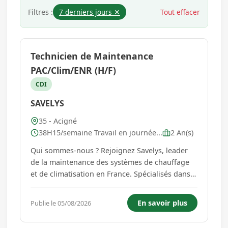
Filtres :
7 derniers jours ✕
Tout effacer
Technicien de Maintenance
PAC/Clim/ENR (H/F)
CDI
SAVELYS
35 - Acigné
38H15/semaine Travail en journée...
2 An(s)
Qui sommes-nous ? Rejoignez Savelys, leader
de la maintenance des systèmes de chauffage
et de climatisation en France. Spécialisés dans
la mise en service, l'entretien et la maintenance
des équipements de chauffage, de froid et de
En savoir plus
Publie le 05/08/2026
ventilation auprès des particuliers et des
professionnels, nou...