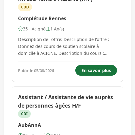
CDD
Complétude Rennes
35 - Acigné
1 An(s)
Description de l'offre: Description de l'offre :
Donnez des cours de soutien scolaire à
domicile à ACIGNE. Description du cours :
Mathématiques en 4ème à raison d'1h00, 1
fois/sem. Rémunération : de 16,19 EUR à 24,59
En savoir plus
Publie le 05/08/2026
EUR brut/h. Horaires de soutien scolaire : à
revalider . Description de...
Assistant / Assistante de vie auprès
de personnes âgées H/F
CDI
AubAnnA