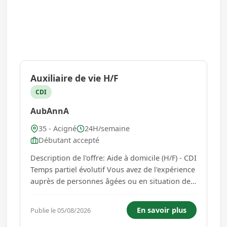
Auxiliaire de vie H/F
CDI
AubAnnA
35 - Acigné
24H/semaine
Débutant accepté
Description de l'offre: Aide à domicile (H/F) - CDI
Temps partiel évolutif Vous avez de l'expérience
auprès de personnes âgées ou en situation de
handicap, ou vous êtes diplômé(e) dans le
secteur de l'aide à domicile ? L'agence AubAnnA,
En savoir plus
Publie le 05/08/2026
basée à Cesson-Sévigné (35510), recrute un(e)