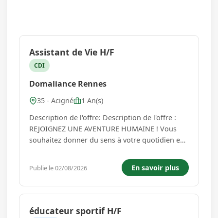
Assistant de Vie H/F
CDI
Domaliance Rennes
35 - Acigné
1 An(s)
Description de l'offre: Description de l'offre :
REJOIGNEZ UNE AVENTURE HUMAINE ! Vous
souhaitez donner du sens à votre quotidien en
accompagnant ceux qui en ont besoin ? Vous
recherchez un métier bienveillant, où l'entraide
En savoir plus
Publie le 02/08/2026
et la convivialité sont essentielles ? Ne cherchez
plus, notre agence ...
éducateur sportif H/F