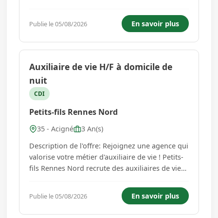
Petits-fils Rennes Nord recrute des auxiliaires
de vie et assistant(e)s de vie en CDI pour
En savoir plus
Publie le 05/08/2026
intervenir auprès de ses bénéficiaires. Vos
missions : - Aide...
Auxiliaire de vie H/F à domicile de
nuit
CDI
Petits-fils Rennes Nord
35 - Acigné
3 An(s)
Description de l'offre: Rejoignez une agence qui
valorise votre métier d'auxiliaire de vie ! Petits-
fils Rennes Nord recrute des auxiliaires de vie
et assistant(e)s de vie en CDI pour accompagner
des personnes âgées à domicile. Vos missions
En savoir plus
Publie le 05/08/2026
consistent à accompagner des personnes pour
diverses m...