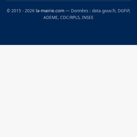
© 2015 - 2026
la-mairie.com
— Données : data.gouv.fr, DGFiP,
ADEME, CDC/RPLS, INSEE