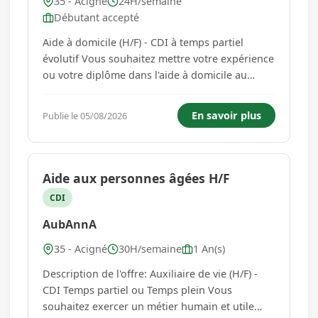
35 - Acigné
24H/semaine
Débutant accepté
Aide à domicile (H/F) - CDI à temps partiel
évolutif Vous souhaitez mettre votre expérience
ou votre diplôme dans l'aide à domicile au
service des personnes âgées ou en situation de
handicap ? L'agence AubAnnA, située à Cesson-
En savoir plus
Publie le 05/08/2026
Sévigné, recrute un(e) aide à domicile en CDI à
temps parti...
Aide aux personnes âgées H/F
CDI
AubAnnA
35 - Acigné
30H/semaine
1 An(s)
Description de l'offre: Auxiliaire de vie (H/F) -
CDI Temps partiel ou Temps plein Vous
souhaitez exercer un métier humain et utile