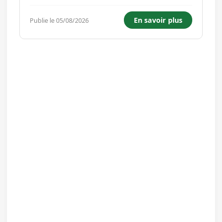
auprès des personnes âgées ? L'agence
AubAnnA, située à Cesson-Sévigné, recrute
En savoir plus
Publie le 05/08/2026
un(e) auxiliaire de vie en CDI, à temps partiel ou
à temps plein, pour interve...