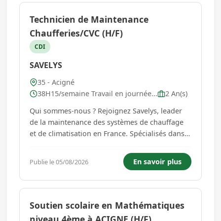
Technicien de Maintenance
Chaufferies/CVC (H/F)
CDI
SAVELYS
35 - Acigné
38H15/semaine Travail en journée...
2 An(s)
Qui sommes-nous ? Rejoignez Savelys, leader
de la maintenance des systèmes de chauffage
et de climatisation en France. Spécialisés dans
la mise en service, l'entretien et la maintenance
des équipements de chauffage, de froid et de
En savoir plus
Publie le 05/08/2026
ventilation auprès des particuliers et des
professionnels, nou...
Soutien scolaire en Mathématiques
niveau 4ème à ACIGNE (H/F)