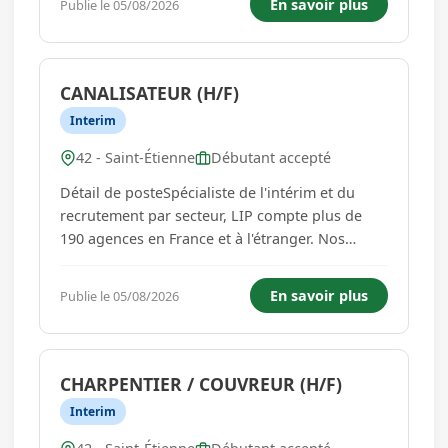
En savoir plus
Publie le 05/08/2026
oeuvre, du second œuvre, des travaux publics
et des espaces verts. A...
CANALISATEUR (H/F)
Interim
42 - Saint-Étienne
Débutant accepté
Détail de posteSpécialiste de l'intérim et du
recrutement par secteur, LIP compte plus de
190 agences en France et à l'étranger. Nos
agences d'emploi BTP & Industrie recrutent en
CDI, CDD et intérim dans les secteurs du gros
En savoir plus
Publie le 05/08/2026
oeuvre, du second œuvre, des travaux publics
et des espaces verts. A...
CHARPENTIER / COUVREUR (H/F)
Interim