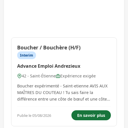
Boucher / Bouchère (H/F)
Interim
Advance Emploi Andrezieux
42 - Saint-Étienne
Expérience exigée
Boucher expérimenté - Saint-etienne AVIS AUX
MAÎTRES DU COUTEAU ! Tu sais faire la
différence entre une côte de bœuf et une côte
de popularité ? Alors on a une mission pour toi
! Notre agence d'intérim recherche un(e)
En savoir plus
Publie le 05/08/2026
boucher(ère) pour renforcer une équipe au top
à Saint-Étienne. Mi...