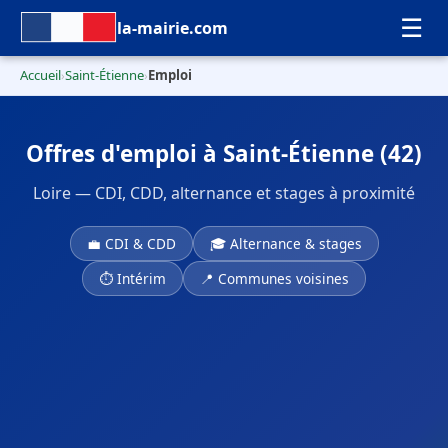
☰
la-mairie.com
Accueil
Saint-Étienne
Emploi
›
›
Offres d'emploi à Saint-Étienne (42)
Loire — CDI, CDD, alternance et stages à proximité
💼 CDI & CDD
🎓 Alternance & stages
⏱ Intérim
📍 Communes voisines