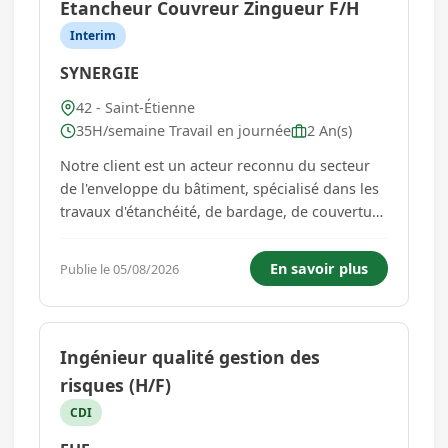
Etancheur Couvreur Zingueur F/H
Interim
SYNERGIE
42 - Saint-Étienne
35H/semaine Travail en journée
2 An(s)
Notre client est un acteur reconnu du secteur
de l'enveloppe du bâtiment, spécialisé dans les
travaux d'étanchéité, de bardage, de couverture
et de rénovation énergétique. Présent sur
l'ensemble du territoire, il intervient sur des
En savoir plus
Publie le 05/08/2026
projets variés auprès d'une clientèle
professionnelle, ...
Ingénieur qualité gestion des
risques (H/F)
CDI