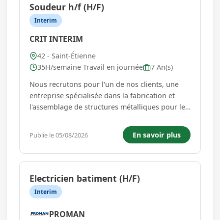
Soudeur h/f (H/F)
Interim
CRIT INTERIM
42 - Saint-Étienne
35H/semaine Travail en journée
7 An(s)
Nous recrutons pour l'un de nos clients, une
entreprise spécialisée dans la fabrication et
l'assemblage de structures métalliques pour le
secteur industriel. Reconnue pour son savoir-
faire et la qualité de ses réalisations, elle
En savoir plus
Publie le 05/08/2026
intervient sur des projets variés et techniques.
Dans le cadre de...
Electricien batiment (H/F)
Interim
PROMAN