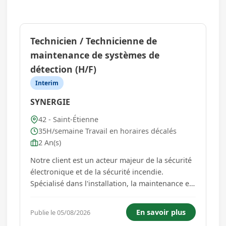
Technicien / Technicienne de
maintenance de systèmes de
détection (H/F)
Interim
SYNERGIE
42 - Saint-Étienne
35H/semaine Travail en horaires décalés
2 An(s)
Notre client est un acteur majeur de la sécurité
électronique et de la sécurité incendie.
Spécialisé dans l'installation, la maintenance et
le dépannage de systèmes de détection
incendie, d'intrusion, de contrôle d'accès et de
En savoir plus
Publie le 05/08/2026
vidéosurveillance, il accompagne depuis de