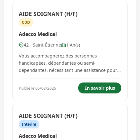
AIDE SOIGNANT (H/F)
CDD
Adecco Medical
42 - Saint-Étienne
1 An(s)
Vous accompagnerez des personnes
handicapées, dépendantes ou semi-
dépendantes, nécessitant une assistance pour
les actes de la vie courante et/ou, un suivi
médical régulier dans le cadre des missions
En savoir plus
Publie le 05/08/2026
suivantes : Etablir des relations de proximité
physique et psychique bienveillantes Assurer l...
AIDE SOIGNANT (H/F)
Interim
Adecco Medical