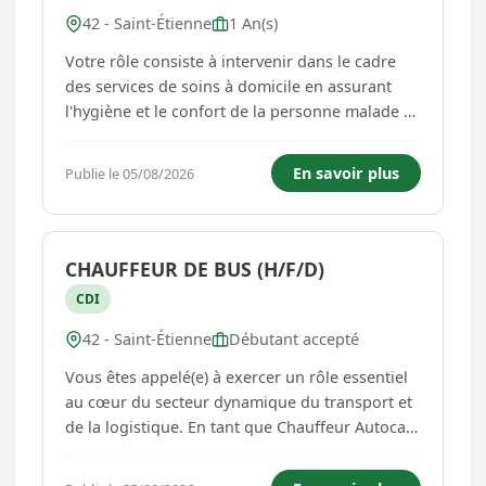
42 - Saint-Étienne
1 An(s)
Votre rôle consiste à intervenir dans le cadre
des services de soins à domicile en assurant
l'hygiène et le confort de la personne malade à
travers les tâches suivantes :Réalise la toilette
du patient (rasage, shampoing, changement
En savoir plus
Publie le 05/08/2026
des protections, .)Réalise des soins
corporelsPeut appliquer...
CHAUFFEUR DE BUS (H/F/D)
CDI
42 - Saint-Étienne
Débutant accepté
Vous êtes appelé(e) à exercer un rôle essentiel
au cœur du secteur dynamique du transport et
de la logistique. En tant que Chauffeur Autocar,
vos missions seront variées et stimulantes
:Conduire des autocars pour le transport de