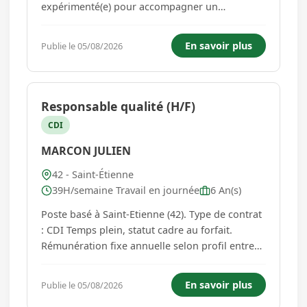
expérimenté(e) pour accompagner un
particulier employeur en situation de handicap
dans son quotidien, à son domicile situé à
En savoir plus
Publie le 05/08/2026
Saint-Étienne. Une expérience solide est
impérative pour ce poste. La personne
accompagnée...
Responsable qualité (H/F)
CDI
MARCON JULIEN
42 - Saint-Étienne
39H/semaine Travail en journée
6 An(s)
Poste basé à Saint-Etienne (42). Type de contrat
: CDI Temps plein, statut cadre au forfait.
Rémunération fixe annuelle selon profil entre
60K-65K€. Prime d'intéressement, chèques
vacances 600€/an, tickets restaurant.
En savoir plus
Publie le 05/08/2026
L'entreprise Acteur reconnu sur son secteur