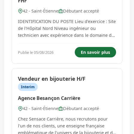
FHF
42 - Saint-Étienne
Débutant accepté
IDENTIFICATION DU POSTE Lieu d'exercice : Site
de l'Hôpital Nord Niveau ingénieur ou
technicien avec expérience dans le domaine de
la qualité gestion des risques en établissements
de santé POSITION DANS LA STRUCTURE
En savoir plus
Publie le 05/08/2026
Liaisons hiérarchiques : Directeur Qualité
Gestion des Risques Expérience P...
Vendeur en bijouterie H/F
Interim
Agence Besançon Carrière
42 - Saint-Étienne
Débutant accepté
Chez Sensace Carrière, nous recrutons pour
l'un de nos clients, une enseigne française
emblématique de l'univers de la bijouterie et de