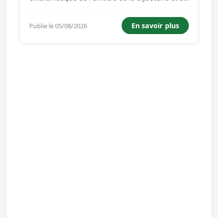
l'horlogerie. Depuis plus de 70 ans, cette
maison accompagne les grands moments de vie
En savoir plus
Publie le 05/08/2026
à travers des bijoux et montres qui marquent
les souvenirs, célèbrent ...