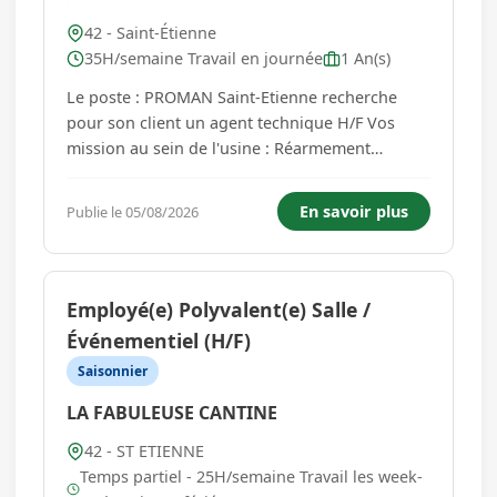
42 - Saint-Étienne
35H/semaine Travail en journée
1 An(s)
Le poste : PROMAN Saint-Etienne recherche
pour son client un agent technique H/F Vos
mission au sein de l'usine : Réarmement
d'armoire électrique Détection de panne
Maintenance électrique Tache de maintenance
En savoir plus
Publie le 05/08/2026
diverses (peinture.) Poste en journée
Rémuneration 12.31€/h Profil recherché : ...
Employé(e) Polyvalent(e) Salle /
Événementiel (H/F)
Saisonnier
LA FABULEUSE CANTINE
42 - ST ETIENNE
Temps partiel - 25H/semaine Travail les week-