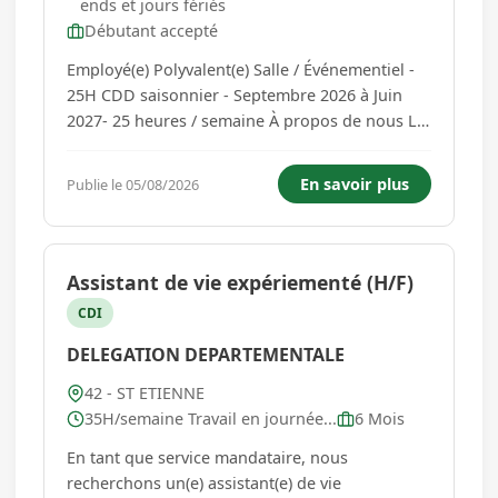
ends et jours fériés
Débutant accepté
Employé(e) Polyvalent(e) Salle / Événementiel -
25H CDD saisonnier - Septembre 2026 à Juin
2027- 25 heures / semaine À propos de nous La
Fabuleuse Cantine est un concept de
restauration engagé en faveur d'une
En savoir plus
Publie le 05/08/2026
alimentation durable et de la lutte contre le
gaspillage alimentaire. Notre ambitio...
Assistant de vie expériementé (H/F)
CDI
DELEGATION DEPARTEMENTALE
42 - ST ETIENNE
35H/semaine Travail en journée...
6 Mois
En tant que service mandataire, nous
recherchons un(e) assistant(e) de vie