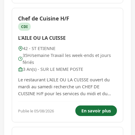
nombreuses année...
Chef de Cuisine H/F
CDI
L'AILE OU LA CUISSE
42 - ST ETIENNE
35H/semaine Travail les week-ends et jours
fériés
3 An(s) - SUR LE MEME POSTE
Le restaurant L'AILE OU LA CUISSE ouvert du
mardi au samedi recherche un CHEF DE
CUISINE H/F pour les services du midi et du
soir. Missions : - Gestion complète de la cuisine
(production, cuisson, dressage) - Encadrement
En savoir plus
Publie le 05/08/2026
de l'équipe en cuisine - Gestion des commandes
et des stocks - Respect des n...