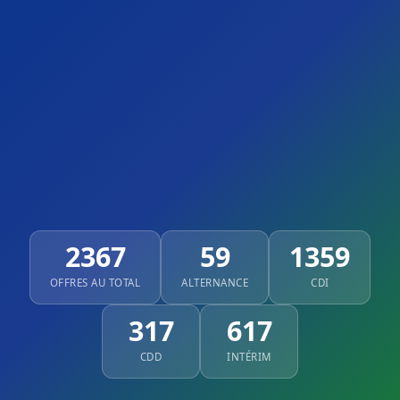
2367
59
1359
OFFRES AU TOTAL
ALTERNANCE
CDI
317
617
CDD
INTÉRIM