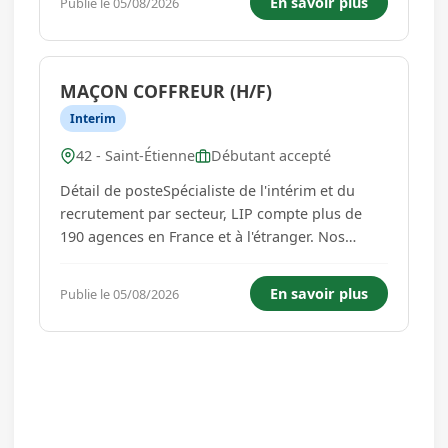
En savoir plus
Publie le 05/08/2026
voyageurs en respectant les horaires et les
itinéraires définis...
MAÇON COFFREUR (H/F)
Interim
42 - Saint-Étienne
Débutant accepté
Détail de posteSpécialiste de l'intérim et du
recrutement par secteur, LIP compte plus de
190 agences en France et à l'étranger. Nos
agences d'emploi BTP & Industrie recrutent en
CDI, CDD et intérim dans les secteurs du gros
En savoir plus
Publie le 05/08/2026
oeuvre, du second œuvre, des travaux publics
et des espaces verts. A...